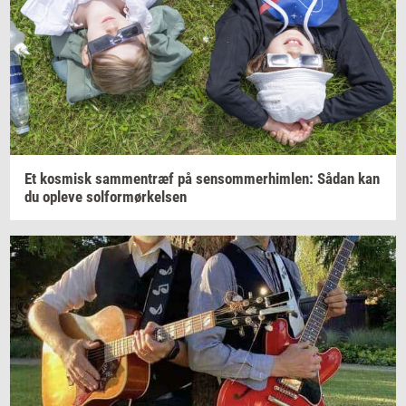
Et
kos­misk
sam­men­træf
på
sen­som­mer­him­len:
Sådan kan
du
op­le­ve
sol­for­mør­kel­sen