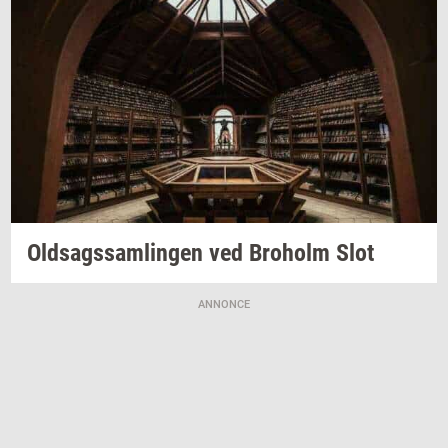
Oldsags­sam­lin­gen
ved
Bro­holm
Slot
ANNONCE