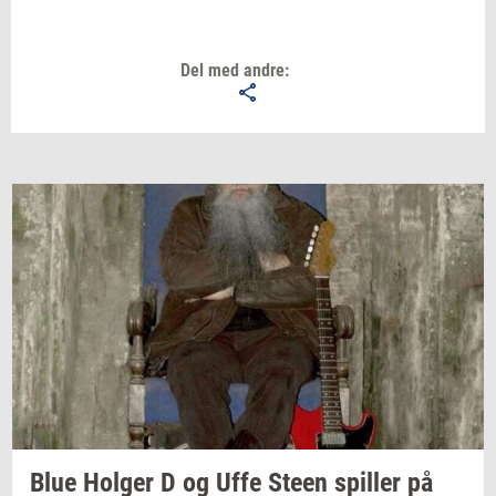
Del med andre:
Blue
Hol­ger
D og Uffe Steen
spil­ler
på