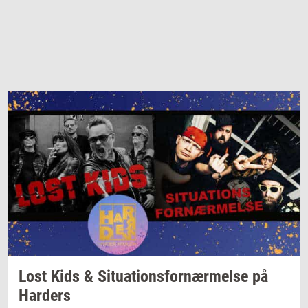
Lost Kids &
Si­tu­a­tions­for­nær­mel­se
på
Har­ders