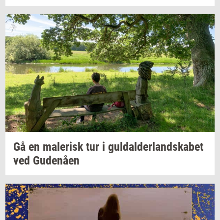
Gå en
ma­le­risk
tur i
gul­dal­der­land­ska­bet
ved
Gu­denå­en