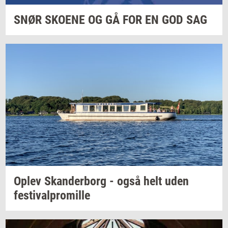
SNØR
SKO­E­NE
OG GÅ FOR EN GOD SAG
Oplev
Skan­der­borg
- også helt uden
festi­val­pro­mil­le