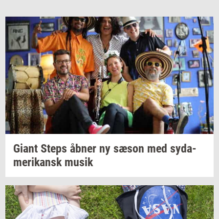
Giant Steps åbner ny sæson med
sy­da­
me­ri­kansk
musik