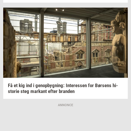
Få et kig ind i
genop­byg­ning:
In­ter­es­sen
for
Bør­sens
hi­
sto­rie
steg
mar­kant
efter
bran­den
ANNONCE