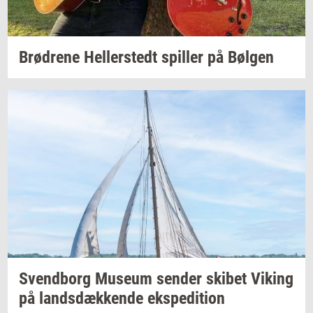
Brød­re­ne
Hel­ler­stedt
spil­ler
på
Bøl­gen
Svend­borg
Mu­se­um
sen­der
ski­bet
Viking
på
lands­dæk­ken­de
eks­pe­di­tion