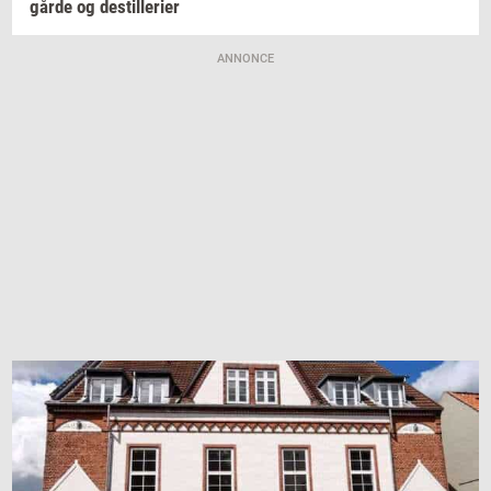
går­de
og
destil­le­ri­er
ANNONCE