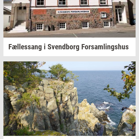
Fæl­les­sang i
Svend­borg
For­sam­lings­hus