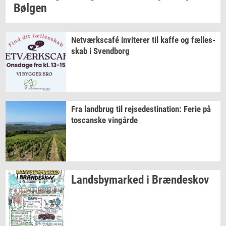
Bøl­gen
Netværkscafé
in­vi­te­rer
til kaffe og
fæl­les­
skab
i
Svend­borg
Fra
land­brug
til
rej­se­desti­na­tion:
Ferie på
toscan­ske
vin­går­de
Lands­by­mar­ked
i
Bræn­de­skov