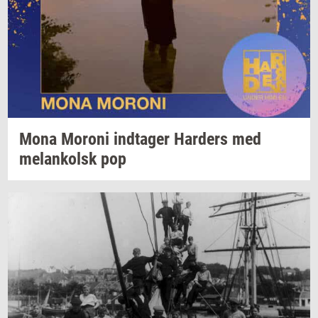
Mona
Mor­o­ni
ind­ta­ger
Har­ders
med
melan­kolsk
pop