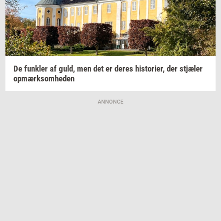
De
funk­ler
af guld, men det er deres
hi­sto­ri­er,
der
stjæ­ler
op­mærk­som­he­den
ANNONCE