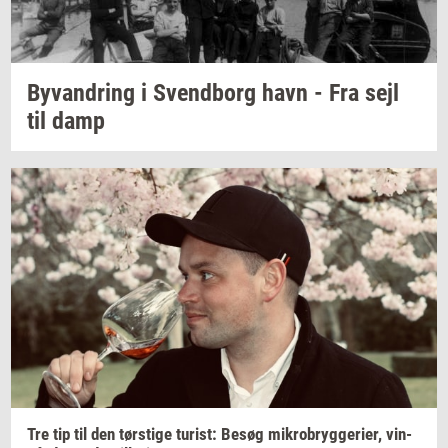
Byvan­dring
i
Svend­borg
havn - Fra sejl
til damp
Tre tip til den
tørsti­ge
turist:
Besøg
mi­kro­bryg­ge­ri­er,
vin­