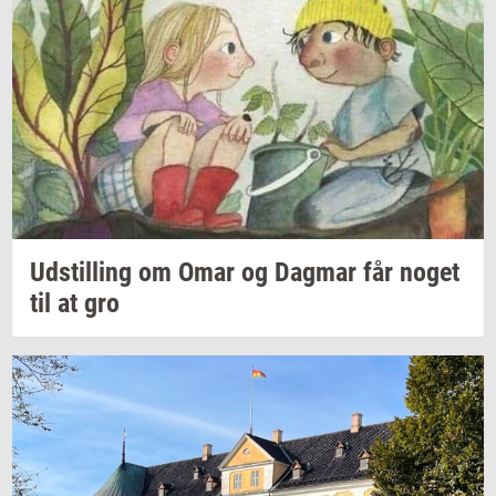
Ud­stil­ling
om Omar og
Dag­mar
får noget
til at gro