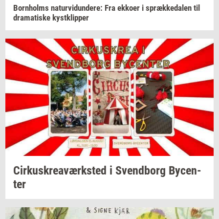
Born­holms
na­tur­vi­dun­de­re:
Fra
ek­ko­er
i
spræk­ke­da­len
til
dra­ma­ti­ske
kyst­klip­per
Cir­kuskrea­værk­sted
i
Svend­borg
By­cen­
ter