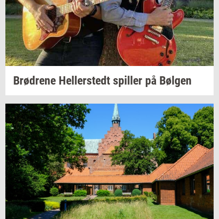
Brød­re­ne
Hel­ler­stedt
spil­ler
på
Bøl­gen