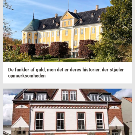
De
funk­ler
af guld, men det er deres
hi­sto­ri­er,
der
stjæ­ler
op­mærk­som­he­den