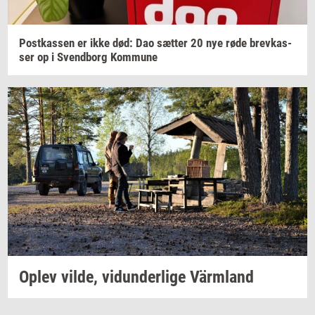
Po­st­kas­sen
er ikke død: Dao
sæt­ter
20 nye røde
brev­kas­
ser
op i
Svend­borg
Kom­mu­ne
Oplev
vilde,
vi­dun­der­li­ge
Värmland