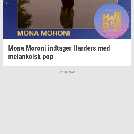
Mona
Mor­o­ni
ind­ta­ger
Har­ders
med
melan­kolsk
pop
ANNONCE