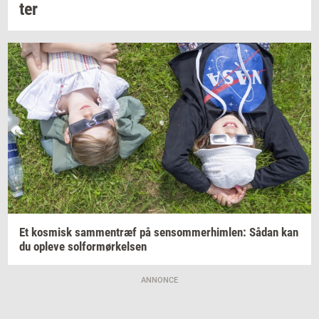
ter
Et
kos­misk
sam­men­træf
på
sen­som­mer­him­len:
Sådan kan
du
op­le­ve
sol­for­mør­kel­sen
ANNONCE