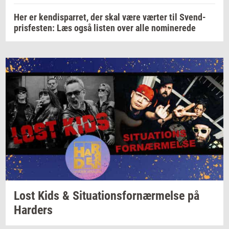
Her er kendisparret, der skal være værter til Svend-
prisfesten: Læs også listen over alle nominerede
Lost Kids &
Si­tu­a­tions­for­nær­mel­se
på
Har­ders