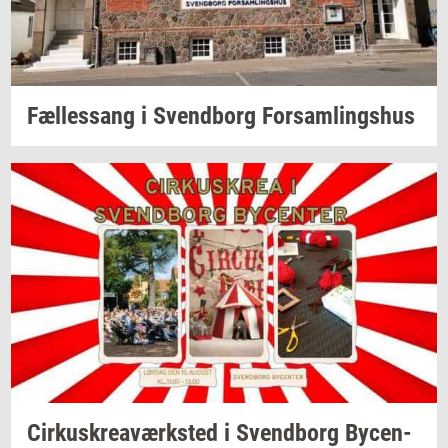
Fæl­les­sang i
Svend­borg
For­sam­lings­hus
Cir­kuskrea­værk­sted
i
Svend­borg
By­cen­