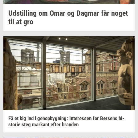
Ud­stil­ling
om Omar og
Dag­mar
får noget
til at gro
Få et kig ind i
genop­byg­ning:
In­ter­es­sen
for
Bør­sens
hi­
sto­rie
steg
mar­kant
efter
bran­den