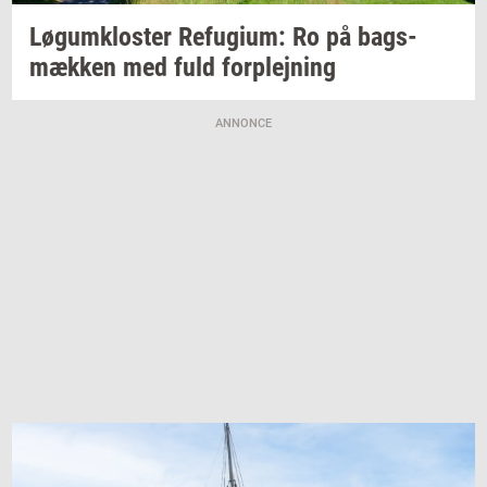
Løgum­klo­ster
Re­fu­gi­um:
Ro på
bags­
mæk­ken
med fuld
for­plej­ning
ANNONCE