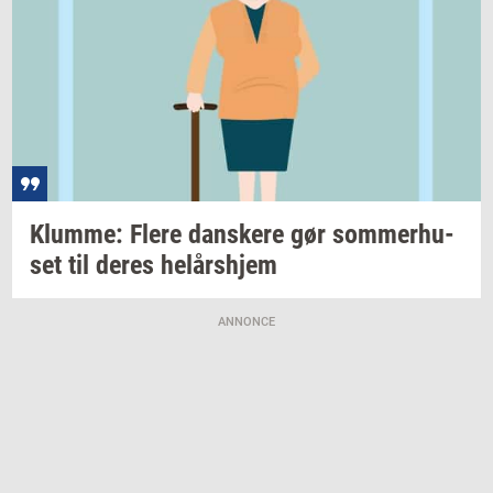
Klum­me: Flere
dan­ske­re
gør
som­mer­hu­
set
til deres
helårs­hjem
ANNONCE