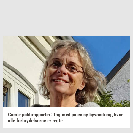
Gamle
po­li­tirap­por­ter: Tag
med på en ny
byvan­dring,
hvor
alle
for­bry­del­ser­ne
er ægte