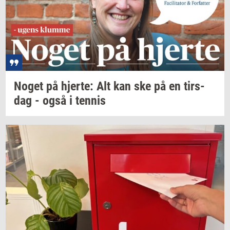
Noget på
hjer­te: Alt
kan ske på en
tirs­
dag
- også i
ten­nis