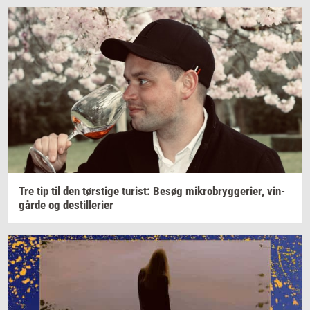
Tre tip til den
tørsti­ge
turist:
Besøg
mi­kro­bryg­ge­ri­er,
vin­
går­de
og
destil­le­ri­er