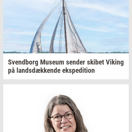
Svend­borg
Mu­se­um
sen­der
ski­bet
Viking
på
lands­dæk­ken­de
eks­pe­di­tion