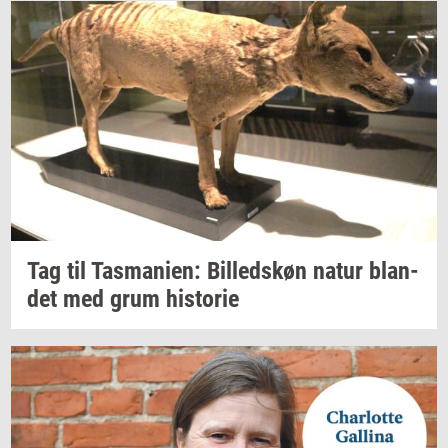
Tag til
Tas­ma­ni­en:
Bil­leds­køn
natur
blan­
det
med grum
hi­sto­rie