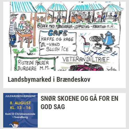
Lands­by­mar­ked
i
Bræn­de­skov
SNØR
SKO­E­NE
OG GÅ FOR EN
GOD SAG