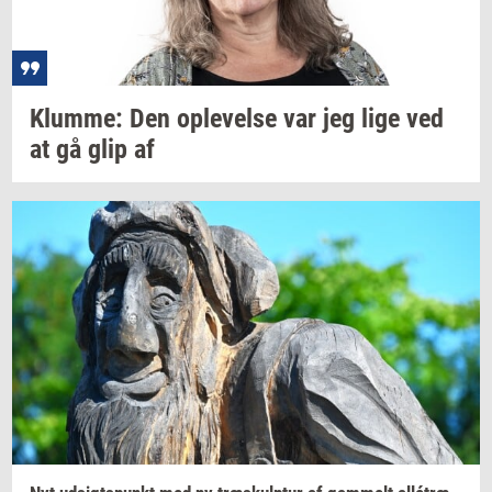
Klum­me:
Den
op­le­vel­se
var jeg lige ved
at gå glip af