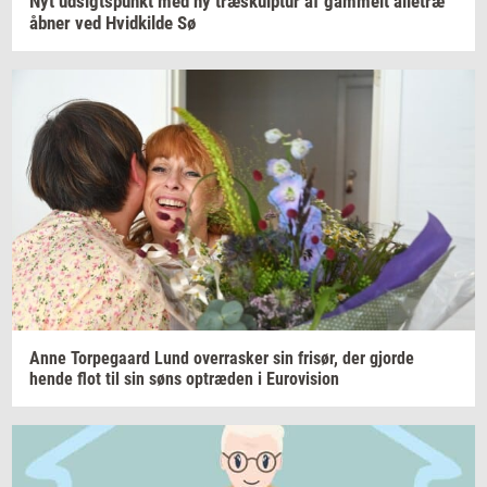
Nyt
ud­sigts­punkt
med ny
træskul­p­tur
af
gam­melt
allétræ
åbner ved
Hvid­kil­de
Sø
Anne
Tor­pe­gaard
Lund
over­ra­sker
sin
fri­sør,
der
gjor­de
hende flot til sin søns
op­træ­den
i
Eu­ro­vi­sion