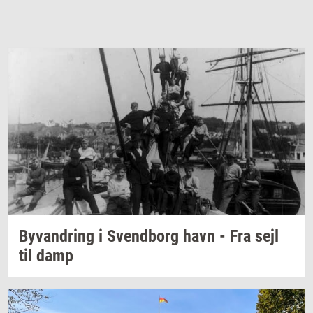
Byvan­dring
i
Svend­borg
havn - Fra sejl
til damp