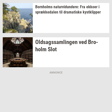
Born­holms
na­tur­vi­dun­de­re:
Fra
ek­ko­er
i
spræk­ke­da­len
til
dra­ma­ti­ske
kyst­klip­per
Oldsags­sam­lin­gen
ved
Bro­
holm
Slot
ANNONCE