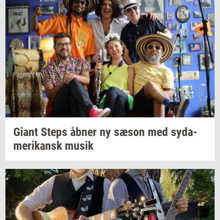
Giant Steps åbner ny sæson med
sy­da­
me­ri­kansk
musik