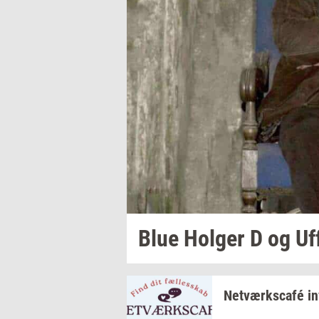
Blue
Hol­ger
D og Uf
Netværkscafé
in