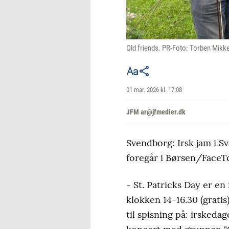
Old friends. PR-Foto: Torben Mikk
01 mar. 2026 kl. 17:08
JFM ar@jfmedier.dk
Svendborg: Irsk jam i S
foregår i Børsen/FaceTo
- St. Patricks Day er en 
klokken 14-16.30 (gratis
til spisning på: irsked