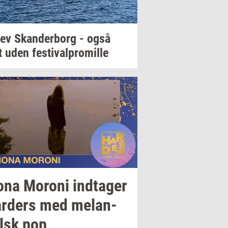
lev
Skan­der­borg
- også
t uden
festi­val­pro­mil­le
ona
Mor­o­ni
ind­ta­ger
r­ders
med
melan­
lsk
pop