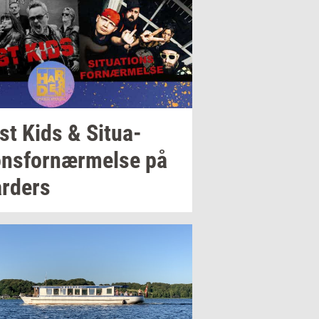
st Kids &
Si­tu­a­
ons­for­nær­mel­se
på
r­ders