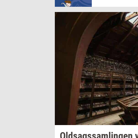
Oldsags­sam­lin­gen