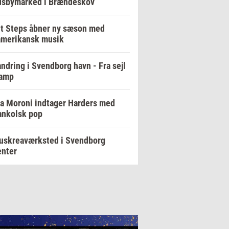
dsbymarked i Brændeskov
t Steps åbner ny sæson med
amerikansk musik
ndring i Svendborg havn - Fra sejl
damp
a Moroni indtager Harders med
ankolsk pop
uskreaværksted i Svendborg
enter