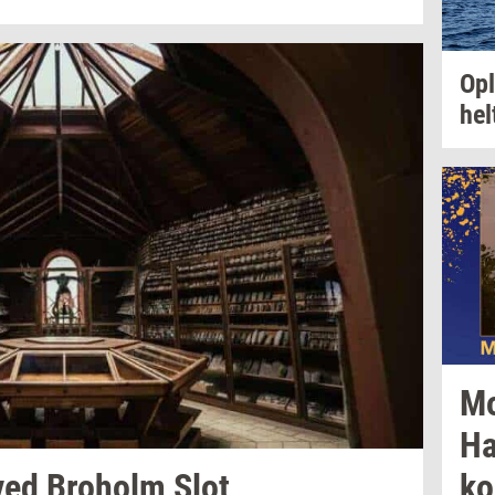
Op
hel
M
Ha
ved
Bro­holm
Slot
ko