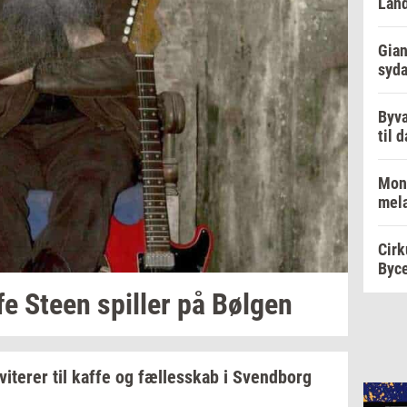
Lan
Gian
syd
Byva
til 
Mon
mel
Cirk
Byc
fe Steen
spil­ler
på
Bøl­gen
­vi­te­rer
til kaffe og
fæl­les­skab
i
Svend­borg