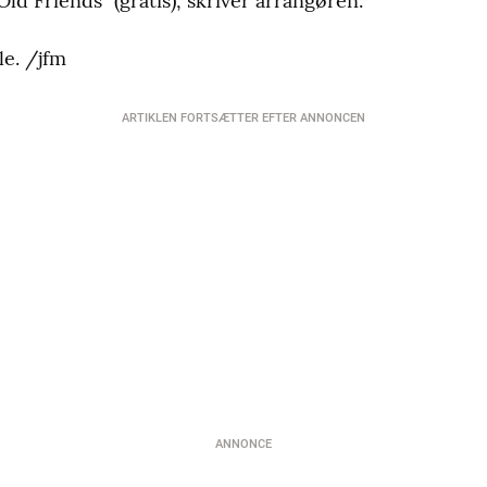
d Friends" (gratis), skriver arrangøren.
le. /jfm
ARTIKLEN FORTSÆTTER EFTER ANNONCEN
ANNONCE