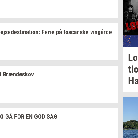
rej­se­desti­na­tion:
Ferie på
toscan­ske
vin­går­de
Lo
ti
i
Bræn­de­skov
Ha
G GÅ FOR EN GOD SAG