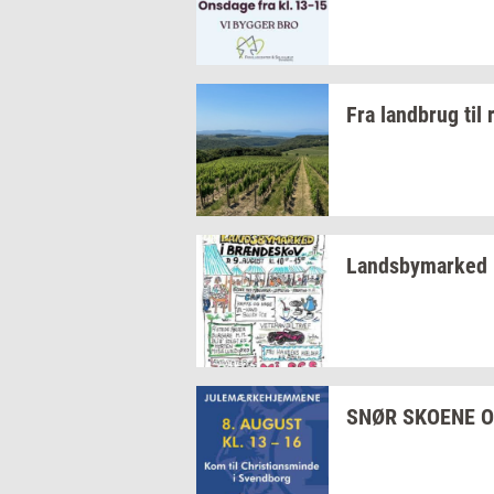
Fra
land­brug
til
Lands­by­mar­ked
SNØR
SKO­E­NE
O