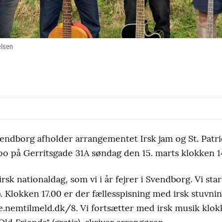
elsen
vendborg afholder arrangementet Irsk jam og St. Patri
o på Gerritsgade 31A søndag den 15. marts klokken 1
irsk nationaldag, som vi i år fejrer i Svendborg. Vi st
). Klokken 17.00 er der fællesspisning med irsk stuvnin
age.nemtilmeld.dk/8. Vi fortsætter med irsk musik klo