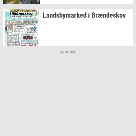
Lands­by­mar­ked
i
Bræn­de­skov
ANNONCE