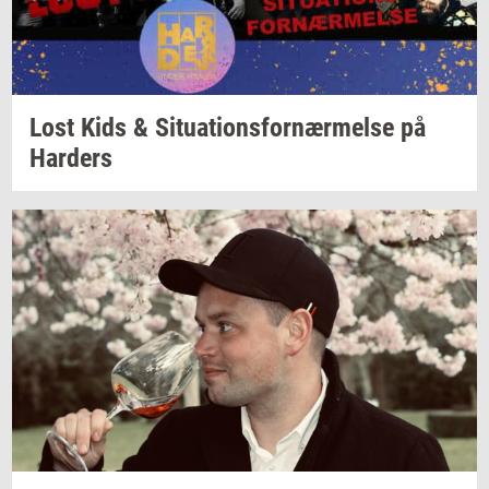
Lost Kids &
Si­tu­a­tions­for­nær­mel­se
på
Har­ders