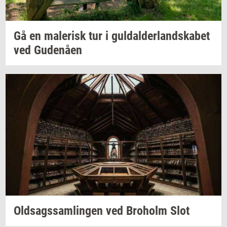
Gå en
ma­le­risk
tur i
gul­dal­der­land­ska­bet
ved
Gu­denå­en
Oldsags­sam­lin­gen
ved
Bro­holm
Slot