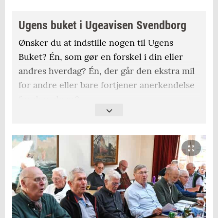
Ugens buket i Ugeavisen Svendborg
Ønsker du at indstille nogen til Ugens
Buket? Én, som gør en forskel i din eller
andres hverdag? Én, der går den ekstra mil
for andre eller bare fortjener anerkendelse
for den, de er?
Så indstil vedkommende til Ugens Buket på
red@uas.dk med en beskrivelse af, hvorfor
netop denne person fortjener ugens buket
blomster.
Blomsterne er sponsoreret af Blomster på
Strøget i Svendborg.