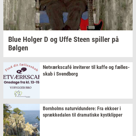
Blue
Hol­ger
D og Uffe Steen
spil­ler
på
Bøl­gen
Netværkscafé
in­vi­te­rer
til kaffe og
fæl­les­
skab
i
Svend­borg
Born­holms
na­tur­vi­dun­de­re:
Fra
ek­ko­er
i
spræk­ke­da­len
til
dra­ma­ti­ske
kyst­klip­per