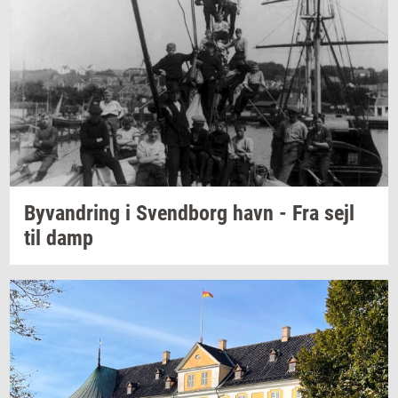
Byvan­dring
i
Svend­borg
havn - Fra sejl
til damp