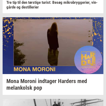
Tre tip til den
tørsti­ge
turist:
Besøg
mi­kro­bryg­ge­ri­er,
vin­
går­de
og
destil­le­ri­er
Mona
Mor­o­ni
ind­ta­ger
Har­ders
med
melan­kolsk
pop