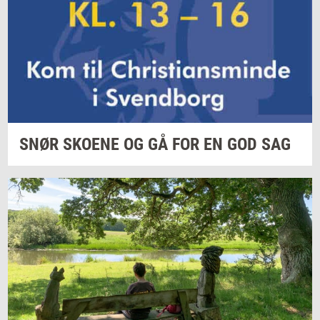
SNØR
SKO­E­NE
OG GÅ FOR EN GOD SAG