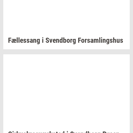
Fæl­les­sang i
Svend­borg
For­sam­lings­hus