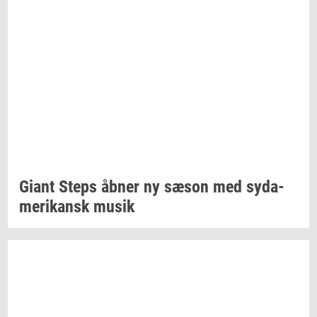
Giant Steps åbner ny sæson med
sy­da­
me­ri­kansk
musik