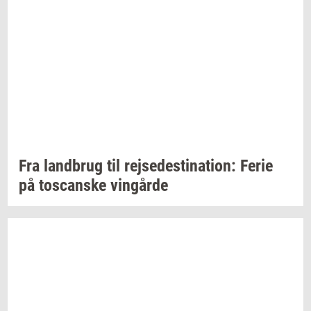
Fra
land­brug
til
rej­se­desti­na­tion:
Ferie
på
toscan­ske
vin­går­de