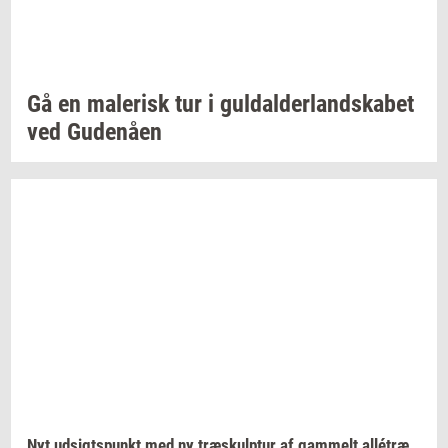
Gå en
ma­le­risk
tur i
gul­dal­der­land­ska­bet
ved
Gu­denå­en
Nyt
ud­sigts­punkt
med ny
træskul­p­tur
af
gam­melt
allétræ