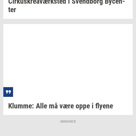
Cir­kuskrea­værk­sted
i
Svend­borg
By­cen­
ter
Klum­me:
Alle må være oppe i
fly­e­ne
ANNONCE