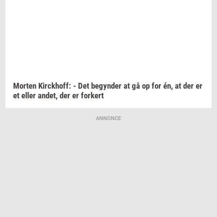
Mor­ten
Kirck­hoff:
- Det
be­gyn­der
at gå op for én, at der er
et eller
andet,
der er
for­kert
ANNONCE