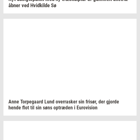
åbner ved
Hvid­kil­de
Sø
Anne
Tor­pe­gaard
Lund
over­ra­sker
sin
fri­sør,
der
gjor­de
hende flot til sin søns
op­træ­den
i
Eu­ro­vi­sion