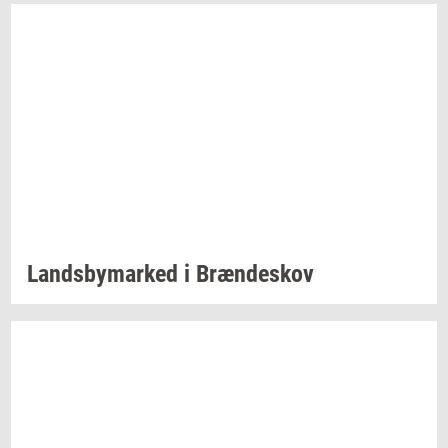
Lands­by­mar­ked
i
Bræn­de­skov