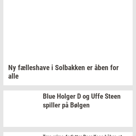
Ny
fæl­les­ha­ve
i
Sol­bak­ken
er åben for
alle
Blue
Hol­ger
D og Uffe Steen
spil­ler
på
Bøl­gen