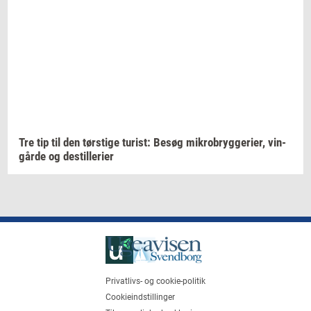
Tre tip til den
tørsti­ge
turist:
Besøg
mi­kro­bryg­ge­ri­er,
vin­
går­de
og
destil­le­ri­er
Privatlivs- og cookie-politik
Cookieindstillinger