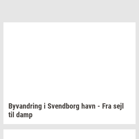
Byvan­dring
i
Svend­borg
havn - Fra sejl
til damp