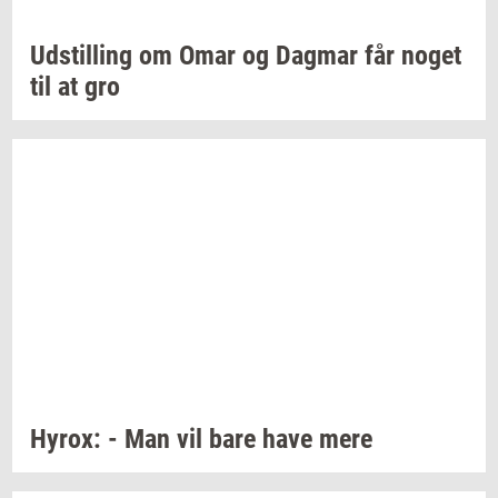
Ud­stil­ling
om Omar og
Dag­mar
får noget
til at gro
Hyrox:
- Man vil bare have mere