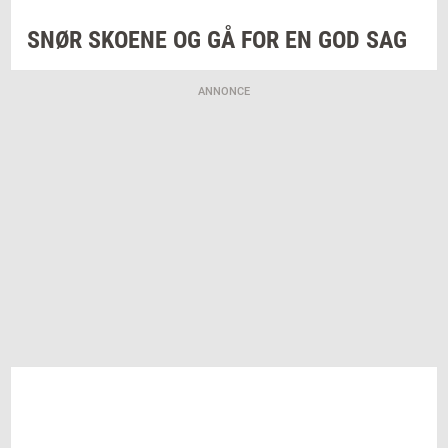
SNØR
SKO­E­NE
OG GÅ FOR EN GOD SAG
ANNONCE