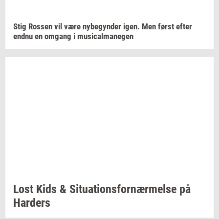
Stig
Ros­sen
vil være
ny­be­gyn­der
igen. Men først efter
endnu en
om­gang
i
mu­si­cal­ma­ne­gen
Lost Kids &
Si­tu­a­tions­for­nær­mel­se
på
Har­ders