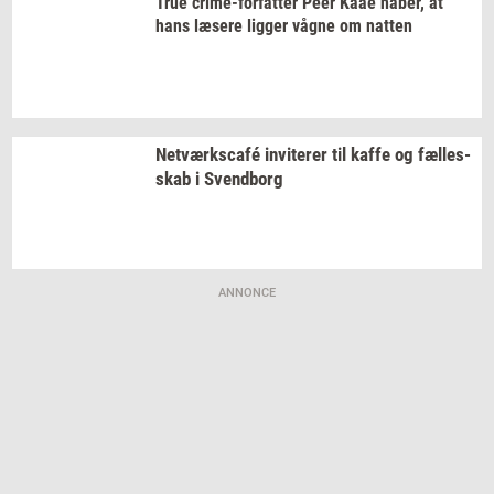
True
crime-​forfatter
Peer Kaae
håber,
at
hans
læ­se­re
lig­ger
vågne om
nat­ten
Netværkscafé
in­vi­te­rer
til kaffe og
fæl­les­
skab
i
Svend­borg
ANNONCE