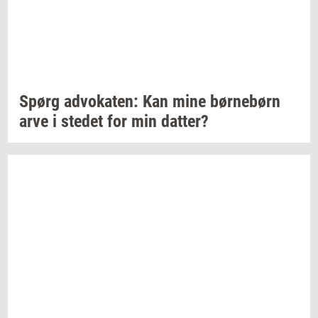
Spørg
ad­vo­ka­ten:
Kan mine
bør­ne­børn
arve i
ste­det
for min
dat­ter?