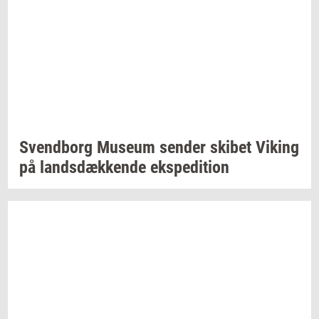
Svend­borg
Mu­se­um
sen­der
ski­bet
Viking
på
lands­dæk­ken­de
eks­pe­di­tion