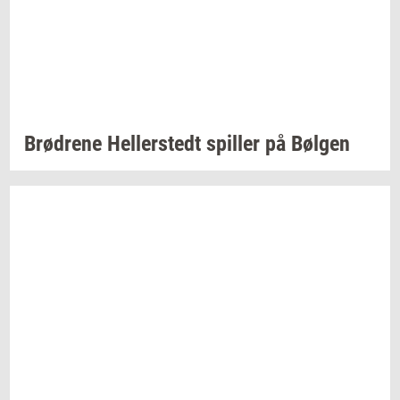
Brød­re­ne
Hel­ler­stedt
spil­ler
på
Bøl­gen