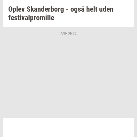
Oplev
Skan­der­borg
- også helt uden
festi­val­pro­mil­le
ANNONCE