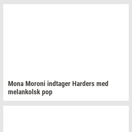
Mona
Mor­o­ni
ind­ta­ger
Har­ders
med
melan­kolsk
pop