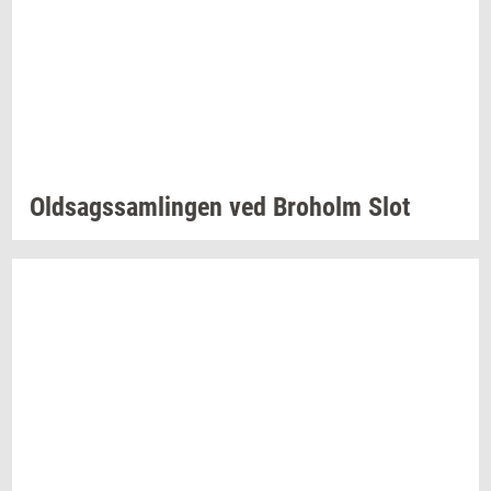
Oldsags­sam­lin­gen
ved
Bro­holm
Slot