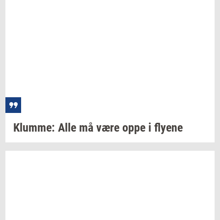
Klum­me:
Alle må være oppe i
fly­e­ne