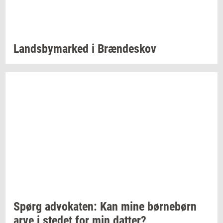
Lands­by­mar­ked
i
Bræn­de­skov
Spørg
ad­vo­ka­ten:
Kan mine
bør­ne­børn
arve i
ste­det
for min
dat­ter?