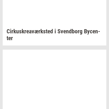
Cir­kuskrea­værk­sted
i
Svend­borg
By­cen­
ter