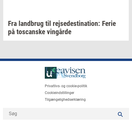
Fra
land­brug
til
rej­se­desti­na­tion:
Ferie
på
toscan­ske
vin­går­de
Privatlivs- og cookie-politik
Cookieindstillinger
Tilgængelighedserklæring