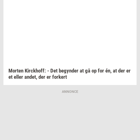
Mor­ten
Kirck­hoff:
- Det
be­gyn­der
at gå op for én, at der er
et eller
andet,
der er
for­kert
ANNONCE