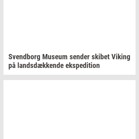
Svend­borg
Mu­se­um
sen­der
ski­bet
Viking
på
lands­dæk­ken­de
eks­pe­di­tion