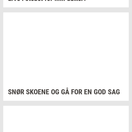
SNØR
SKO­E­NE
OG GÅ FOR EN GOD SAG