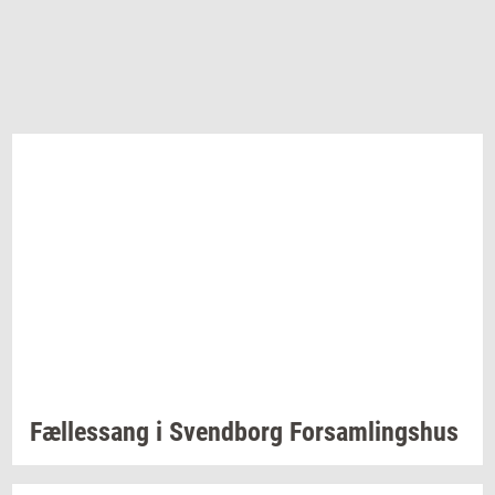
Fæl­les­sang i
Svend­borg
For­sam­lings­hus