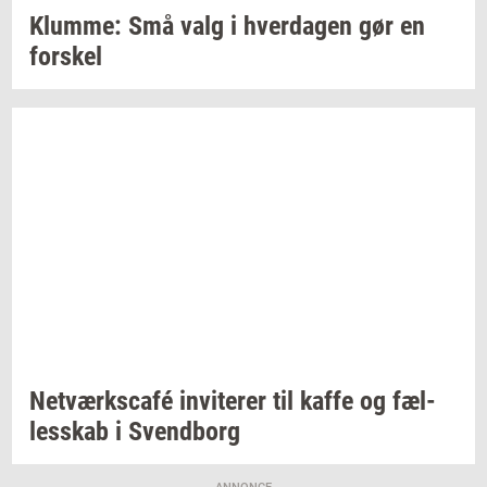
Klum­me:
Små valg i
hver­da­gen
gør en
for­skel
Netværkscafé
in­vi­te­rer
til kaffe og
fæl­
les­skab
i
Svend­borg