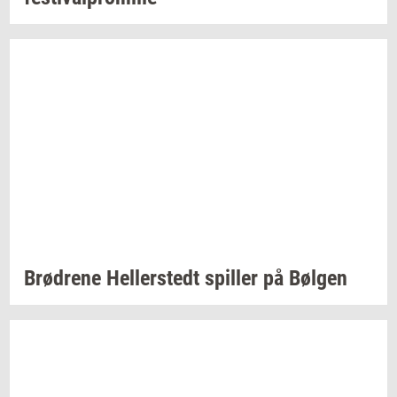
Brød­re­ne
Hel­ler­stedt
spil­ler
på
Bøl­gen