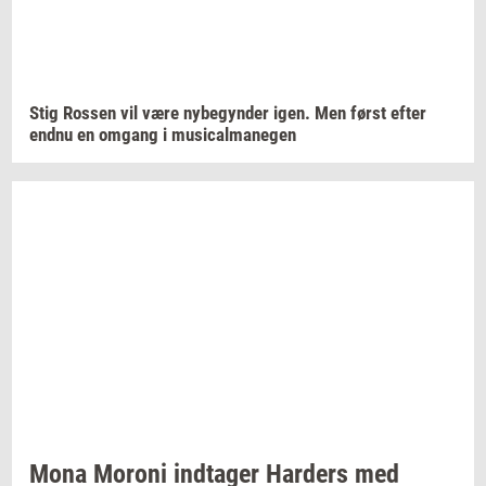
Stig
Ros­sen
vil være
ny­be­gyn­der
igen. Men først efter
endnu en
om­gang
i
mu­si­cal­ma­ne­gen
Mona
Mor­o­ni
ind­ta­ger
Har­ders
med