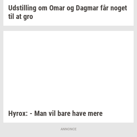
Ud­stil­ling
om Omar og
Dag­mar
får noget
til at gro
Hyrox:
- Man vil bare have mere
ANNONCE