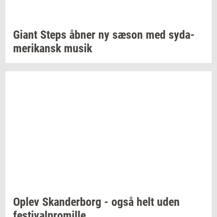
Giant Steps åbner ny sæson med
sy­da­
me­ri­kansk
musik
Oplev
Skan­der­borg
- også helt uden
festi­val­pro­mil­le