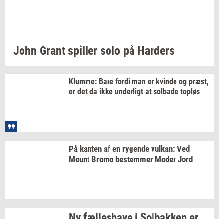
John Grant
spil­ler
solo på
Har­ders
Klum­me:
Bare fordi man er
kvin­de
og
præst,
er det da ikke
un­der­ligt
at
sol­ba­de
top­løs
På
kan­ten
af en
ry­gen­de
vulkan:
Ved
Mount Bromo
be­stem­mer
Moder Jord
Ny
fæl­les­ha­ve
i
Sol­bak­ken
er