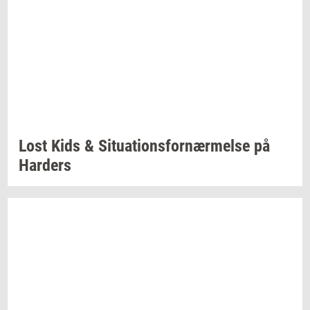
Lost Kids &
Si­tu­a­tions­for­nær­mel­se
på
Har­ders