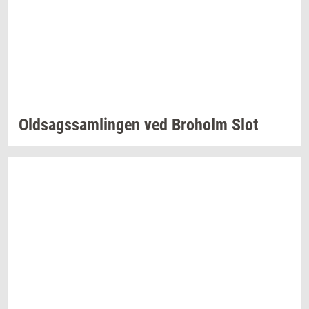
Oldsags­sam­lin­gen
ved
Bro­holm
Slot