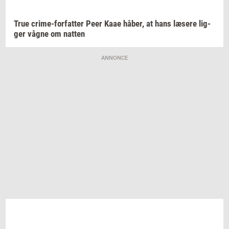
True
crime-​forfatter
Peer Kaae
håber,
at hans
læ­se­re
lig­
ger
vågne om
nat­ten
ANNONCE