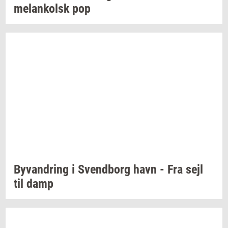
melan­kolsk
pop
Byvan­dring
i
Svend­borg
havn - Fra sejl
til damp