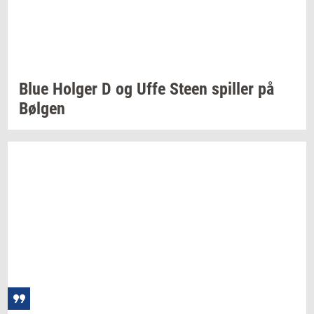
Blue
Hol­ger
D og Uffe Steen
spil­ler
på
Bøl­gen