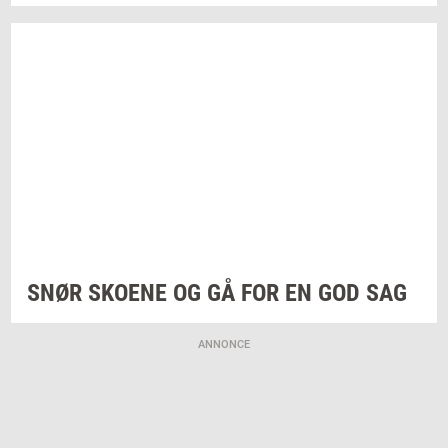
SNØR
SKO­E­NE
OG GÅ FOR EN GOD SAG
ANNONCE