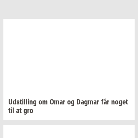
Ud­stil­ling
om Omar og
Dag­mar
får noget
til at gro