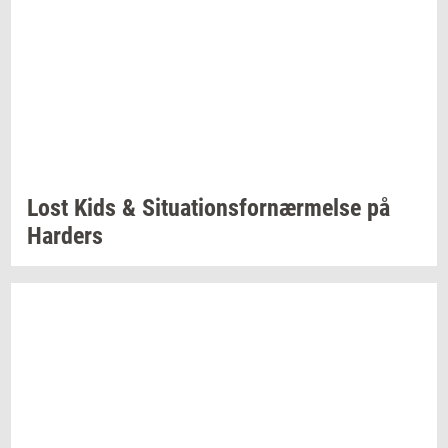
Lost Kids &
Si­tu­a­tions­for­nær­mel­se
på
Har­ders