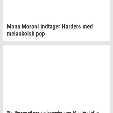
Mona
Mor­o­ni
ind­ta­ger
Har­ders
med
melan­kolsk
pop
Stig
Ros­sen
vil være
ny­be­gyn­der
igen. Men først efter