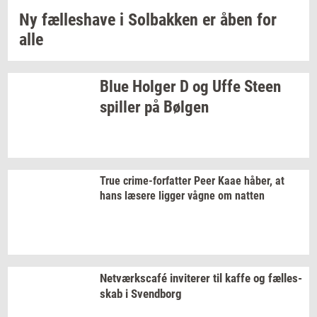
Ny
fæl­les­ha­ve
i
Sol­bak­ken
er åben for
alle
Blue
Hol­ger
D og Uffe Steen
spil­ler
på
Bøl­gen
True
crime-​forfatter
Peer Kaae
håber,
at
hans
læ­se­re
lig­ger
vågne om
nat­ten
Netværkscafé
in­vi­te­rer
til kaffe og
fæl­les­
skab
i
Svend­borg