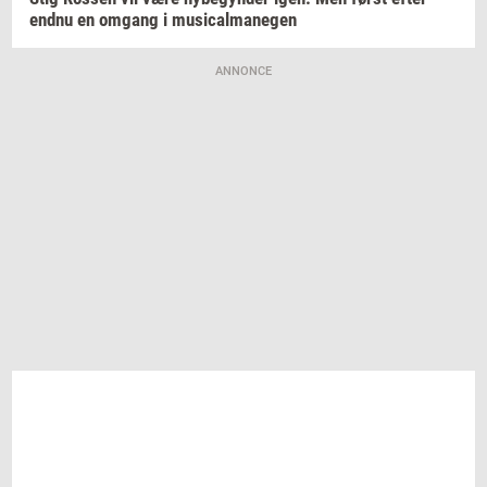
endnu en
om­gang
i
mu­si­cal­ma­ne­gen
ANNONCE