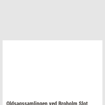
Oldsags­sam­lin­gen
ved
Bro­holm
Slot