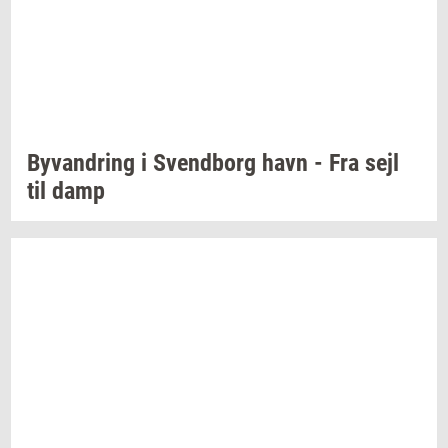
Byvan­dring
i
Svend­borg
havn - Fra sejl
til damp