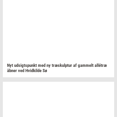
Nyt
ud­sigts­punkt
med ny
træskul­p­tur
af
gam­melt
allétræ
åbner ved
Hvid­kil­de
Sø