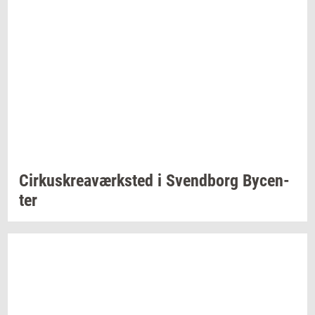
Cir­kuskrea­værk­sted
i
Svend­borg
By­cen­
ter