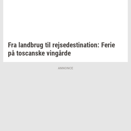
Fra
land­brug
til
rej­se­desti­na­tion:
Ferie
på
toscan­ske
vin­går­de
ANNONCE