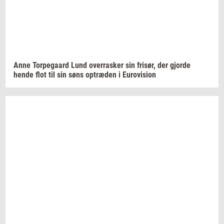
Anne
Tor­pe­gaard
Lund
over­ra­sker
sin
fri­sør,
der
gjor­de
hende flot til sin søns
op­træ­den
i
Eu­ro­vi­sion