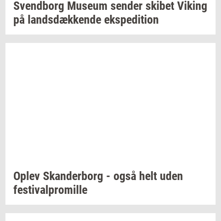
Svend­borg
Mu­se­um
sen­der
ski­bet
Viking
på
lands­dæk­ken­de
eks­pe­di­tion
Oplev
Skan­der­borg
- også helt uden
festi­val­pro­mil­le