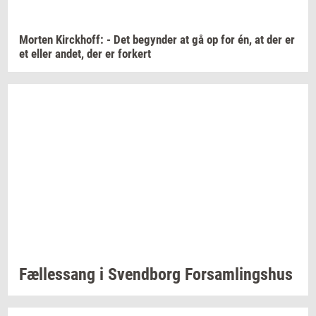
Mor­ten
Kirck­hoff:
- Det
be­gyn­der
at gå op for én, at der er
et eller
andet,
der er
for­kert
Fæl­les­sang i
Svend­borg
For­sam­lings­hus