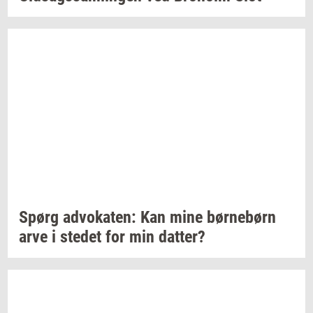
Spørg
ad­vo­ka­ten:
Kan mine
bør­ne­børn
arve i
ste­det
for min
dat­ter?