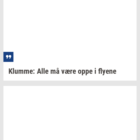
Klum­me:
Alle må være oppe i
fly­e­ne