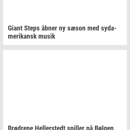
Giant Steps åbner ny sæson med
sy­da­
me­ri­kansk
musik
Brød­re­ne
Hel­ler­stedt
spil­ler
på
Bøl­gen