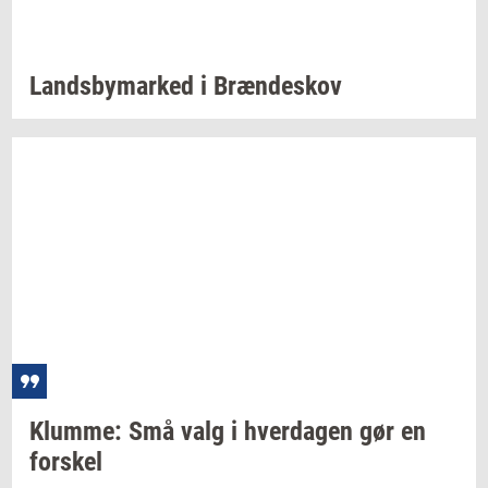
Lands­by­mar­ked
i
Bræn­de­skov
Klum­me:
Små valg i
hver­da­gen
gør en
for­skel