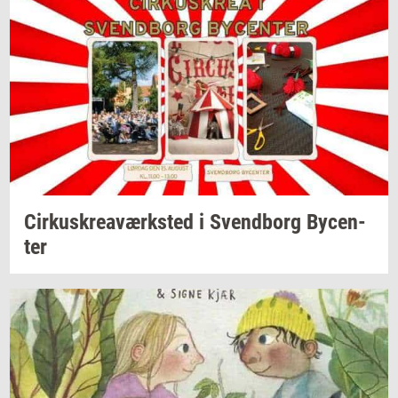
Cir­kuskrea­værk­sted
i
Svend­borg
By­cen­
ter