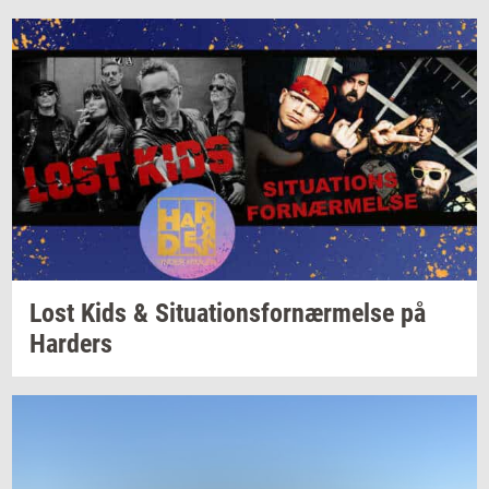
Lost Kids &
Si­tu­a­tions­for­nær­mel­se
på
Har­ders