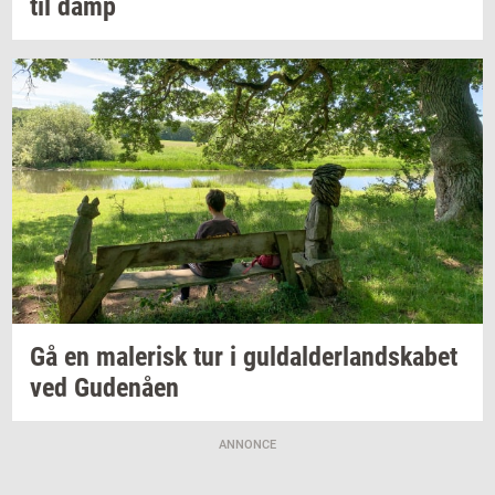
til damp
Gå en
ma­le­risk
tur i
gul­dal­der­land­ska­bet
ved
Gu­denå­en
ANNONCE