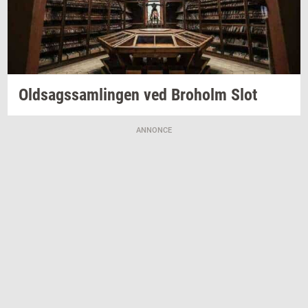
Oldsags­sam­lin­gen
ved
Bro­holm
Slot
ANNONCE