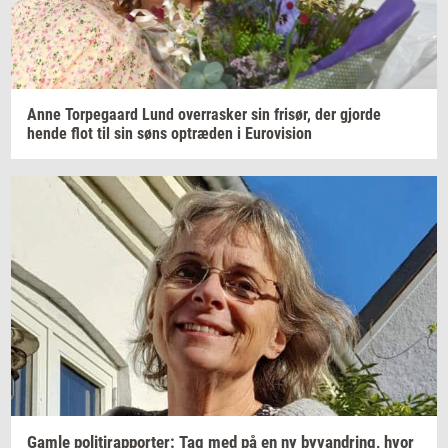
Anne
Tor­pe­gaard
Lund
over­ra­sker
sin
fri­sør,
der
gjor­de
hende flot til sin søns
op­træ­den
i
Eu­ro­vi­sion
Gamle
po­li­tirap­por­ter: Tag
med på en ny
byvan­dring,
hvor