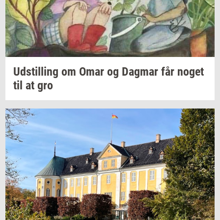
Ud­stil­ling
om Omar og
Dag­mar
får noget
til at gro