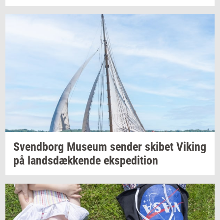
Svend­borg
Mu­se­um
sen­der
ski­bet
Viking
på
lands­dæk­ken­de
eks­pe­di­tion