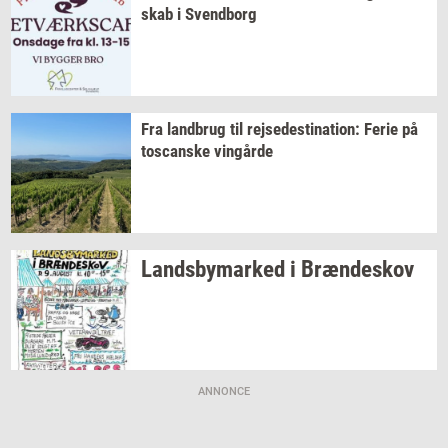
skab
i
Svend­borg
Fra
land­brug
til
rej­se­desti­na­tion:
Ferie på
toscan­ske
vin­går­de
Lands­by­mar­ked
i
Bræn­de­skov
ANNONCE