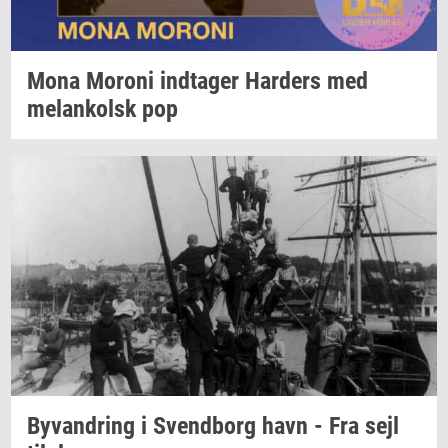
Mona
Mor­o­ni
ind­ta­ger
Har­ders
med
melan­kolsk
pop
Byvan­dring
i
Svend­borg
havn - Fra sejl