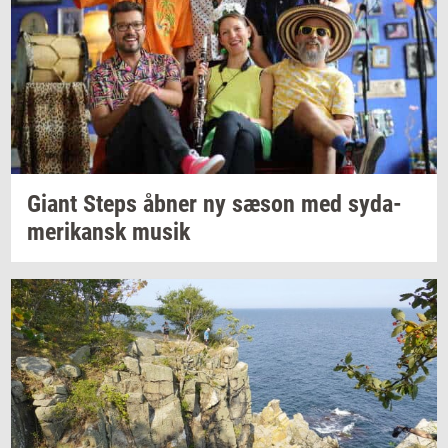
Giant Steps åbner ny sæson med
sy­da­
me­ri­kansk
musik