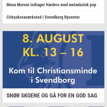
Mona Moroni indtager Harders med melankolsk pop
Cirkuskreaværksted i Svendborg Bycenter
SNØR
SKO­E­NE
OG GÅ FOR EN GOD SAG