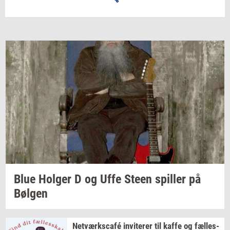
Blue
Hol­ger
D og Uffe Steen
spil­ler
på
Bøl­gen
Netværkscafé
in­vi­te­rer
til kaffe og
fæl­les­