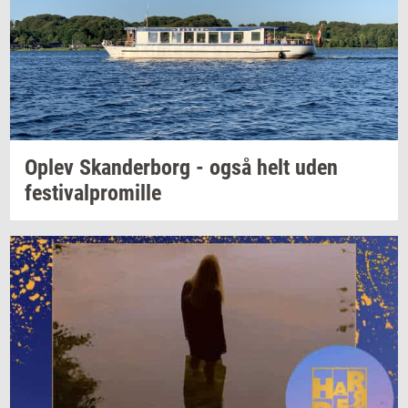
Oplev
Skan­der­borg
- også helt uden
festi­val­pro­mil­le