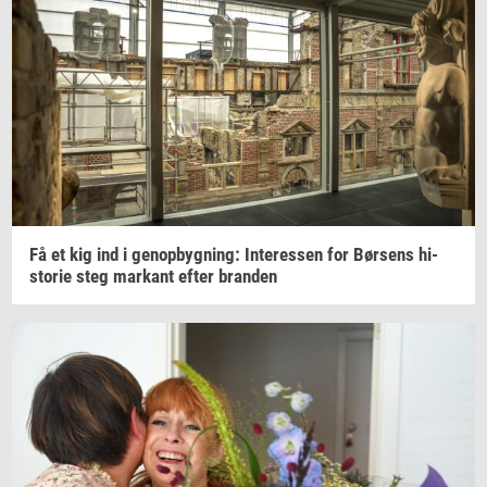
Få et kig ind i
genop­byg­ning:
In­ter­es­sen
for
Bør­sens
hi­
sto­rie
steg
mar­kant
efter
bran­den