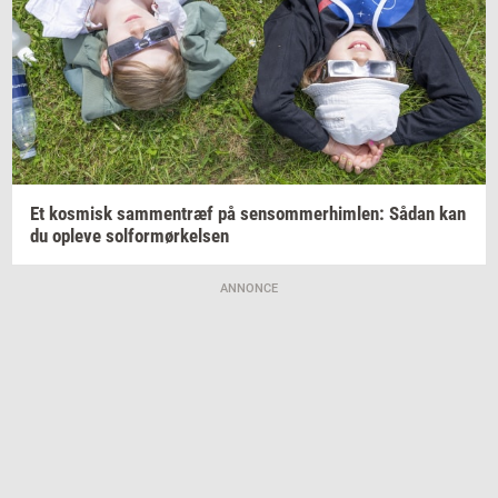
Et
kos­misk
sam­men­træf
på
sen­som­mer­him­len:
Sådan kan
du
op­le­ve
sol­for­mør­kel­sen
ANNONCE