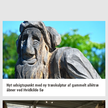
Nyt
ud­sigts­punkt
med ny
træskul­p­tur
af
gam­melt
allétræ
åbner ved
Hvid­kil­de
Sø