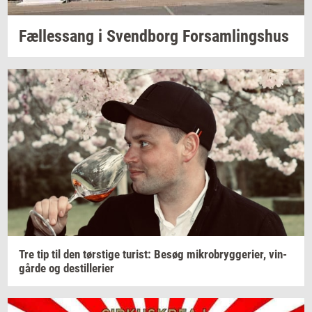
Fæl­les­sang i
Svend­borg
For­sam­lings­hus
Tre tip til den
tørsti­ge
turist:
Besøg
mi­kro­bryg­ge­ri­er,
vin­
går­de
og
destil­le­ri­er