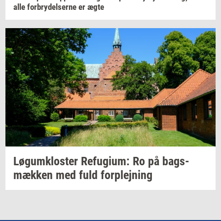
alle
for­bry­del­ser­ne
er ægte
Løgum­klo­ster
Re­fu­gi­um:
Ro på
bags­
mæk­ken
med fuld
for­plej­ning