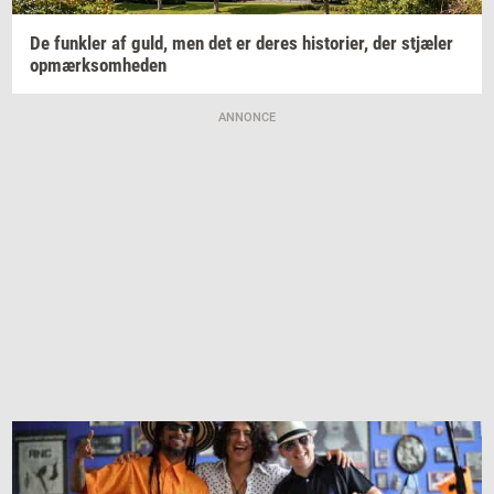
De
funk­ler
af guld, men det er deres
hi­sto­ri­er,
der
stjæ­ler
op­mærk­som­he­den
ANNONCE