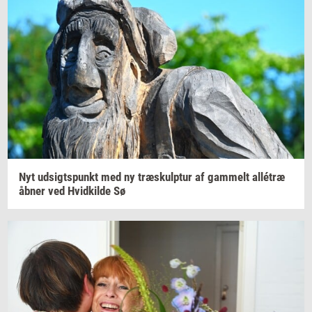
Nyt
ud­sigts­punkt
med ny
træskul­p­tur
af
gam­melt
allétræ
åbner ved
Hvid­kil­de
Sø