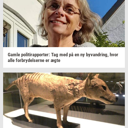
Gamle
po­li­tirap­por­ter: Tag
med på en ny
byvan­dring,
hvor
alle
for­bry­del­ser­ne
er ægte