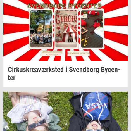
Cir­kuskrea­værk­sted
i
Svend­borg
By­cen­
ter