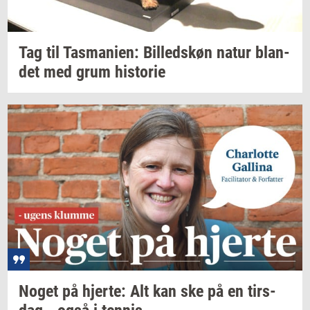
Tag til
Tas­ma­ni­en:
Bil­leds­køn
natur
blan­
det
med grum
hi­sto­rie
Noget på
hjer­te: Alt
kan ske på en
tirs­