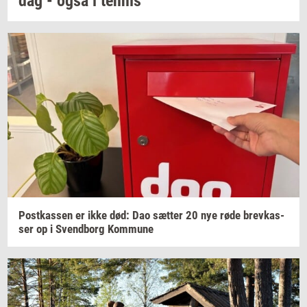
dag
- også i
ten­nis
Po­st­kas­sen
er ikke død: Dao
sæt­ter
20 nye røde
brev­kas­
ser
op i
Svend­borg
Kom­mu­ne