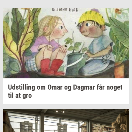
Ud­stil­ling
om Omar og
Dag­mar
får noget
til at gro