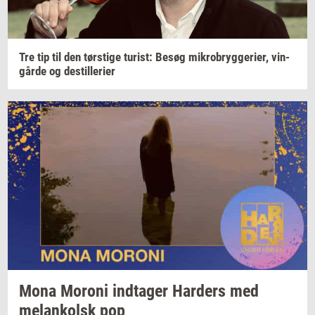
Tre tip til den
tørsti­ge
turist:
Besøg
mi­kro­bryg­ge­ri­er,
vin­
går­de
og
destil­le­ri­er
Mona
Mor­o­ni
ind­ta­ger
Har­ders
med
melan­kolsk
pop