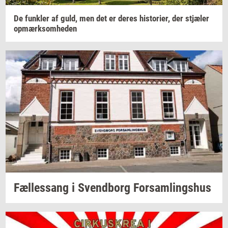
De
funk­ler
af guld, men det er deres
hi­sto­ri­er,
der
stjæ­ler
op­mærk­som­he­den
Fæl­les­sang i
Svend­borg
For­sam­lings­hus