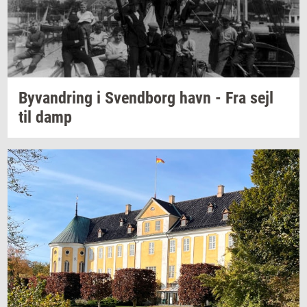
Byvan­dring
i
Svend­borg
havn - Fra sejl
til damp