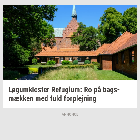
Løgum­klo­ster
Re­fu­gi­um:
Ro på
bags­
mæk­ken
med fuld
for­plej­ning
ANNONCE