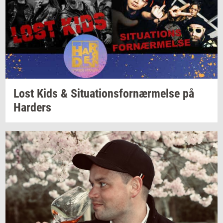
Lost Kids &
Si­tu­a­tions­for­nær­mel­se
på
Har­ders