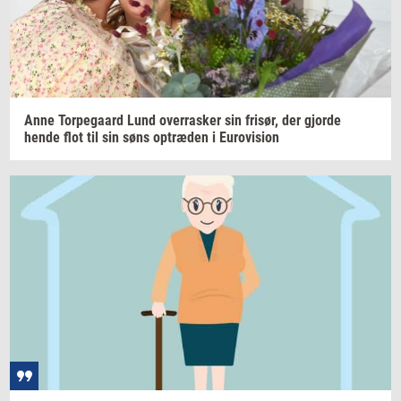
Anne
Tor­pe­gaard
Lund
over­ra­sker
sin
fri­sør,
der
gjor­de
hende flot til sin søns
op­træ­den
i
Eu­ro­vi­sion