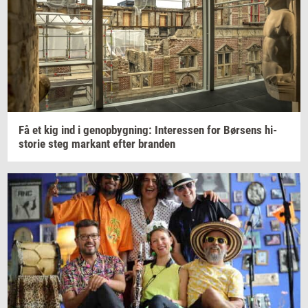
Få et kig ind i
genop­byg­ning:
In­ter­es­sen
for
Bør­sens
hi­
sto­rie
steg
mar­kant
efter
bran­den