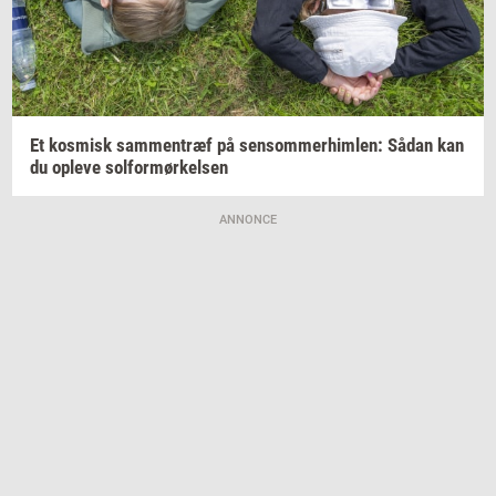
Et
kos­misk
sam­men­træf
på
sen­som­mer­him­len:
Sådan kan
du
op­le­ve
sol­for­mør­kel­sen
ANNONCE