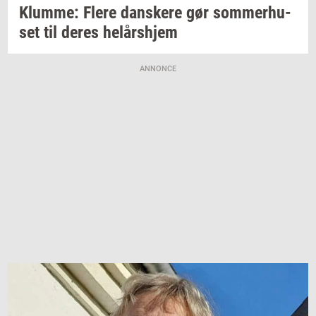
Klum­me: Flere
dan­ske­re
gør
som­mer­hu­
set
til deres
helårs­hjem
ANNONCE