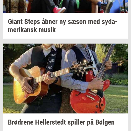
Giant Steps åbner ny sæson med
sy­da­
me­ri­kansk
musik
Brød­re­ne
Hel­ler­stedt
spil­ler
på
Bøl­gen