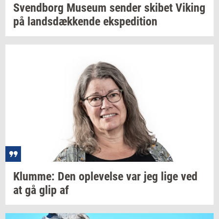
Svend­borg
Mu­se­um
sen­der
ski­bet
Viking
på
lands­dæk­ken­de
eks­pe­di­tion
Klum­me:
Den
op­le­vel­se
var jeg lige ved
at gå glip af