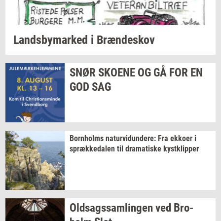
Lands­by­mar­ked
i
Bræn­de­skov
SNØR
SKO­E­NE
OG GÅ FOR EN
GOD SAG
Born­holms
na­tur­vi­dun­de­re:
Fra
ek­ko­er
i
spræk­ke­da­len
til
dra­ma­ti­ske
kyst­klip­per
Oldsags­sam­lin­gen
ved
Bro­