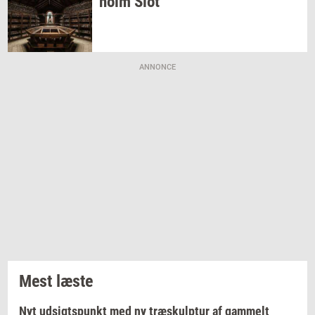
holm
Slot
ANNONCE
Mest læste
Nyt udsigtspunkt med ny træskulptur af gammelt