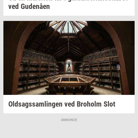
ved
Gu­denå­en
Oldsags­sam­lin­gen
ved
Bro­holm
Slot
ANNONCE