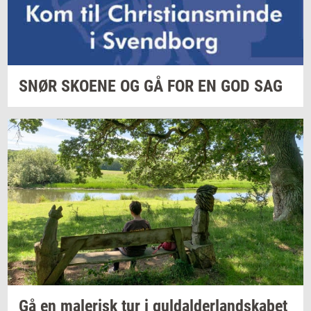
SNØR
SKO­E­NE
OG GÅ FOR EN GOD SAG
Gå en
ma­le­risk
tur i
gul­dal­der­land­ska­bet