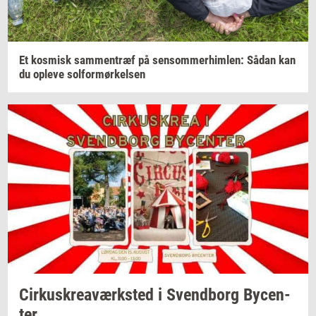
Et
kos­misk
sam­men­træf
på
sen­som­mer­him­len:
Sådan kan
du
op­le­ve
sol­for­mør­kel­sen
Cir­kuskrea­værk­sted
i
Svend­borg
By­cen­
ter