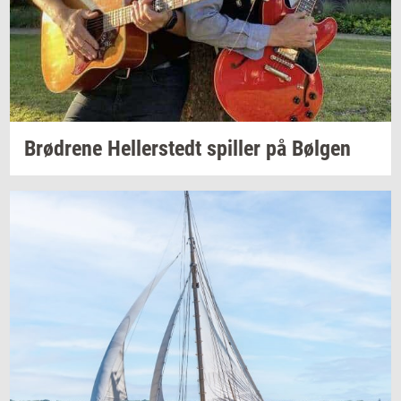
Brød­re­ne
Hel­ler­stedt
spil­ler
på
Bøl­gen