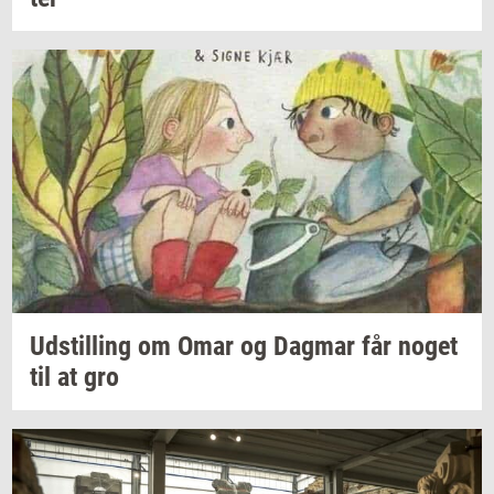
Ud­stil­ling
om Omar og
Dag­mar
får noget
til at gro