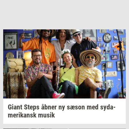
Giant Steps åbner ny sæson med
sy­da­
me­ri­kansk
musik