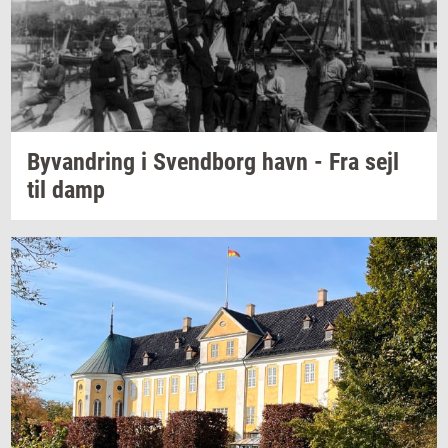
Byvan­dring
i
Svend­borg
havn - Fra sejl
til damp