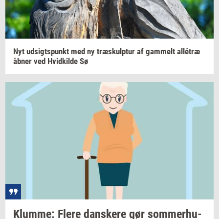
Nyt
ud­sigts­punkt
med ny
træskul­p­tur
af
gam­melt
allétræ
åbner ved
Hvid­kil­de
Sø
Klum­me: Flere
dan­ske­re
gør
som­mer­hu­