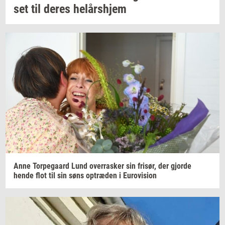
set
til deres
helårs­hjem
Anne
Tor­pe­gaard
Lund
over­ra­sker
sin
fri­sør,
der
gjor­de
hende flot til sin søns
op­træ­den
i
Eu­ro­vi­sion