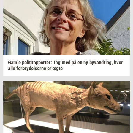
Gamle
po­li­tirap­por­ter: Tag
med på en ny
byvan­dring,
hvor
alle
for­bry­del­ser­ne
er ægte