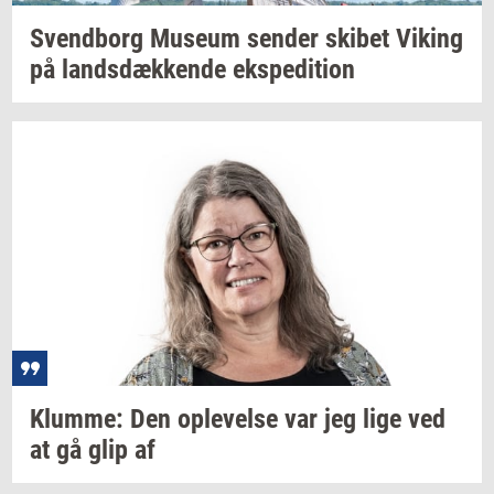
Svend­borg
Mu­se­um
sen­der
ski­bet
Viking
på
lands­dæk­ken­de
eks­pe­di­tion
Klum­me:
Den
op­le­vel­se
var jeg lige ved
at gå glip af