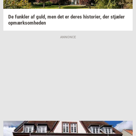
De
funk­ler
af guld, men det er deres
hi­sto­ri­er,
der
stjæ­ler
op­mærk­som­he­den
ANNONCE