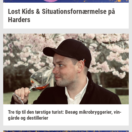
Lost Kids &
Si­tu­a­tions­for­nær­mel­se
på
Har­ders
Tre tip til den
tørsti­ge
turist:
Besøg
mi­kro­bryg­ge­ri­er,
vin­
går­de
og
destil­le­ri­er