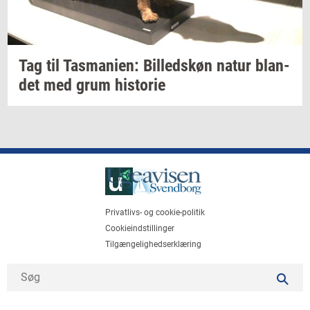
Tag til
Tas­ma­ni­en:
Bil­leds­køn
natur
blan­
det
med grum
hi­sto­rie
Privatlivs- og cookie-politik
Cookieindstillinger
Tilgængelighedserklæring