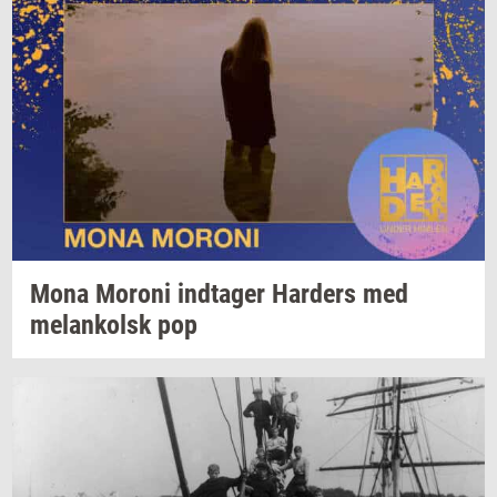
Mona
Mor­o­ni
ind­ta­ger
Har­ders
med
melan­kolsk
pop