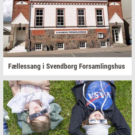
Fæl­les­sang i
Svend­borg
For­sam­lings­hus