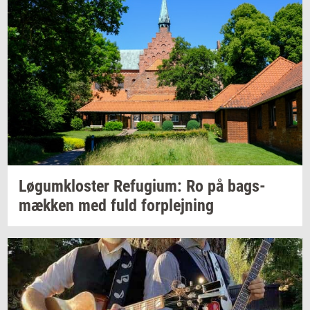
Løgum­klo­ster
Re­fu­gi­um:
Ro på
bags­
mæk­ken
med fuld
for­plej­ning