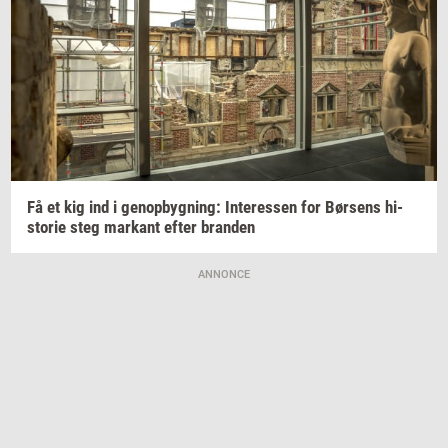
Få et kig ind i
genop­byg­ning:
In­ter­es­sen
for
Bør­sens
hi­
sto­rie
steg
mar­kant
efter
bran­den
ANNONCE