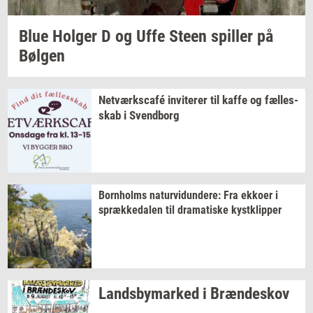
Blue
Hol­ger
D og Uffe Steen
spil­ler
på
Bøl­gen
Netværkscafé
in­vi­te­rer
til kaffe og
fæl­les­
skab
i
Svend­borg
Born­holms
na­tur­vi­dun­de­re:
Fra
ek­ko­er
i
spræk­ke­da­len
til
dra­ma­ti­ske
kyst­klip­per
Lands­by­mar­ked
i
Bræn­de­skov