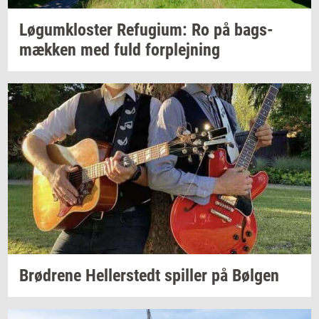
Løgum­klo­ster
Re­fu­gi­um:
Ro på
bags­
mæk­ken
med fuld
for­plej­ning
Brød­re­ne
Hel­ler­stedt
spil­ler
på
Bøl­gen