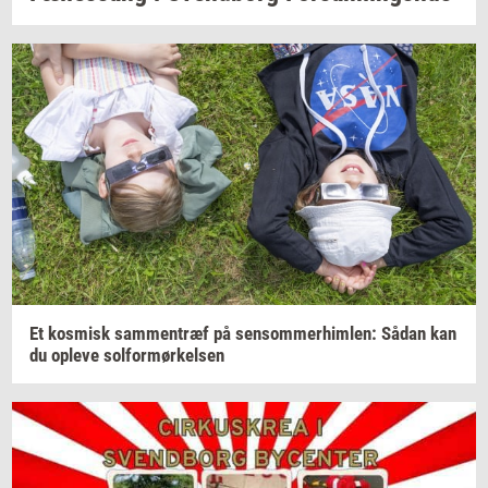
Et
kos­misk
sam­men­træf
på
sen­som­mer­him­len:
Sådan kan
du
op­le­ve
sol­for­mør­kel­sen