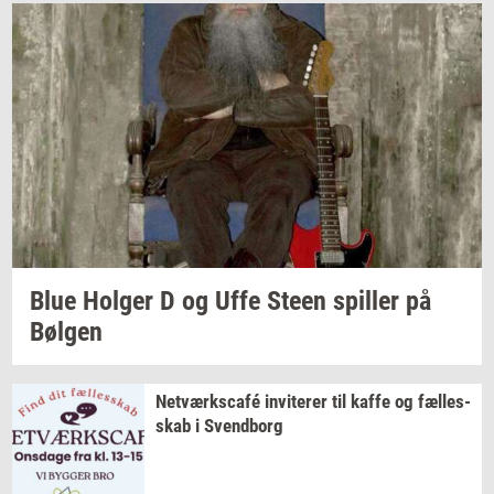
Blue
Hol­ger
D og Uffe Steen
spil­ler
på
Bøl­gen
Netværkscafé
in­vi­te­rer
til kaffe og
fæl­les­
skab
i
Svend­borg