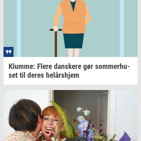
Klum­me: Flere
dan­ske­re
gør
som­mer­hu­
set
til deres
helårs­hjem