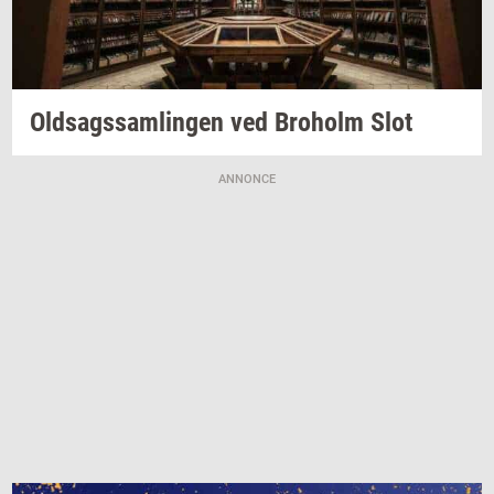
Oldsags­sam­lin­gen
ved
Bro­holm
Slot
ANNONCE