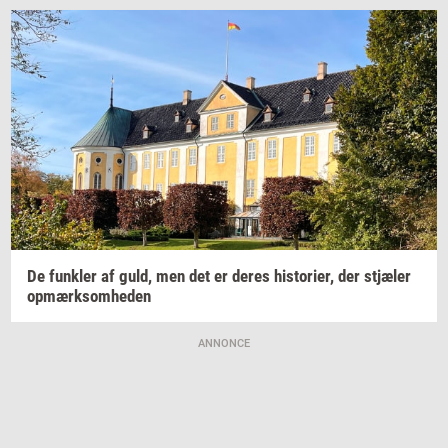
De
funk­ler
af guld, men det er deres
hi­sto­ri­er,
der
stjæ­ler
op­mærk­som­he­den
ANNONCE