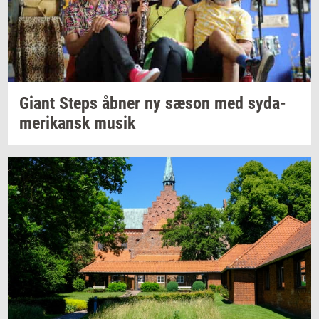
Giant Steps åbner ny sæson med
sy­da­
me­ri­kansk
musik