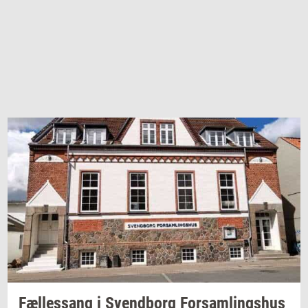
Fæl­les­sang i
Svend­borg
For­sam­lings­hus