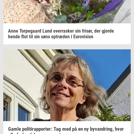
Anne
Tor­pe­gaard
Lund
over­ra­sker
sin
fri­sør,
der
gjor­de
hende flot til sin søns
op­træ­den
i
Eu­ro­vi­sion
Gamle
po­li­tirap­por­ter: Tag
med på en ny
byvan­dring,
hvor