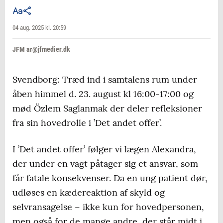
04 aug. 2025 kl. 20:59
JFM ar@jfmedier.dk
Svendborg: Træd ind i samtalens rum under
åben himmel d. 23. august kl 16:00-17:00 og
mød Özlem Saglanmak der deler refleksioner
fra sin hovedrolle i ’Det andet offer’.
I ’Det andet offer’ følger vi lægen Alexandra,
der under en vagt påtager sig et ansvar, som
får fatale konsekvenser. Da en ung patient dør,
udløses en kædereaktion af skyld og
selvransagelse – ikke kun for hovedpersonen,
men også for de mange andre, der står midt i