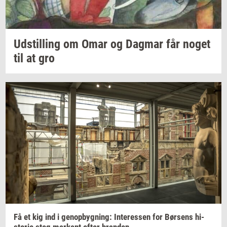
Ud­stil­ling
om Omar og
Dag­mar
får noget
til at gro
Få et kig ind i
genop­byg­ning:
In­ter­es­sen
for
Bør­sens
hi­