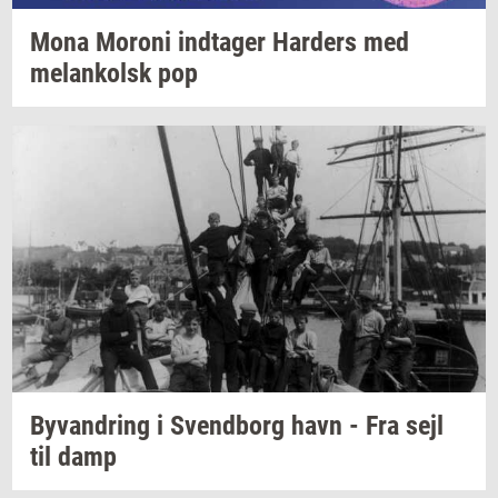
Mona
Mor­o­ni
ind­ta­ger
Har­ders
med
melan­kolsk
pop
Byvan­dring
i
Svend­borg
havn - Fra sejl
til damp