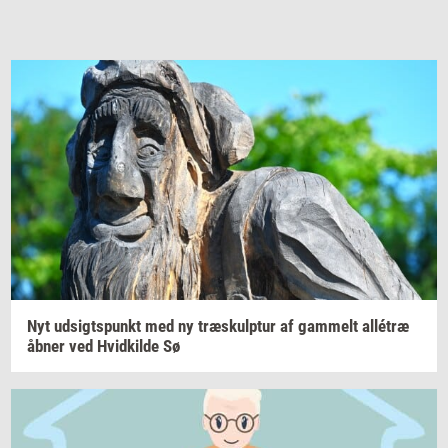
Nyt
ud­sigts­punkt
med ny
træskul­p­tur
af
gam­melt
allétræ
åbner ved
Hvid­kil­de
Sø