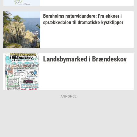
Born­holms
na­tur­vi­dun­de­re:
Fra
ek­ko­er
i
spræk­ke­da­len
til
dra­ma­ti­ske
kyst­klip­per
Lands­by­mar­ked
i
Bræn­de­skov
ANNONCE