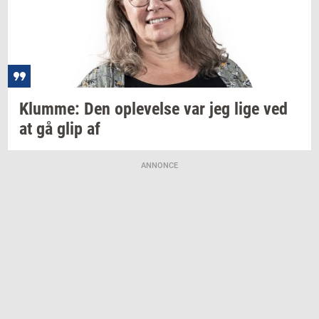
Klum­me:
Den
op­le­vel­se
var jeg lige ved
at gå glip af
ANNONCE