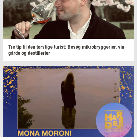
Tre tip til den
tørsti­ge
turist:
Besøg
mi­kro­bryg­ge­ri­er,
vin­
går­de
og
destil­le­ri­er