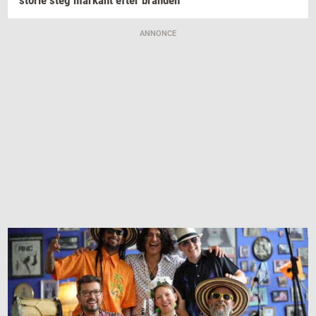
sto­rie
steg
mar­kant
efter
bran­den
ANNONCE