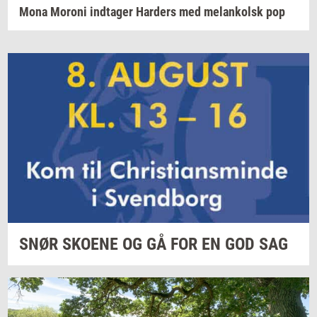
Mona Moroni indtager Harders med melankolsk pop
SNØR
SKO­E­NE
OG GÅ FOR EN GOD SAG