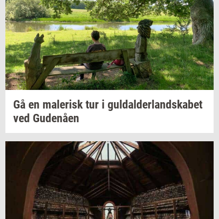
Gå en
ma­le­risk
tur i
gul­dal­der­land­ska­bet
ved
Gu­denå­en