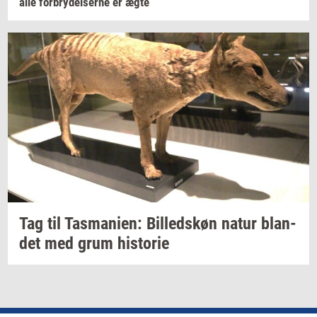
alle
for­bry­del­ser­ne
er ægte
Tag til
Tas­ma­ni­en:
Bil­leds­køn
natur
blan­
det
med grum
hi­sto­rie