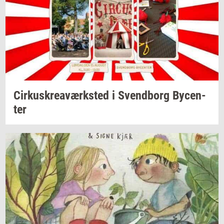
Cir­kuskrea­værk­sted
i
Svend­borg
By­cen­
ter