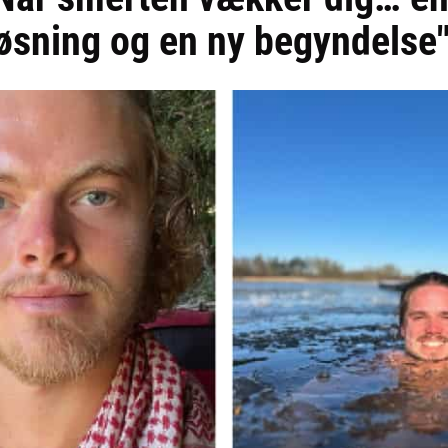
øsning og en ny begyndelse