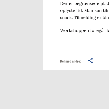
Der er begrænsede plads
oplyste tid. Man kan til
snack. Tilmelding er bi
Workshoppen foregår lør
Del med andre: