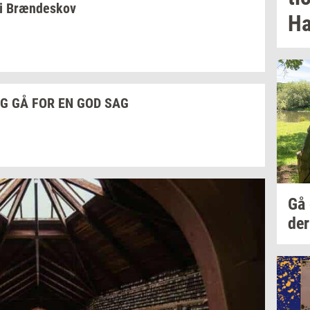
i
Bræn­de­skov
Ha
G GÅ FOR EN GOD SAG
Gå
der