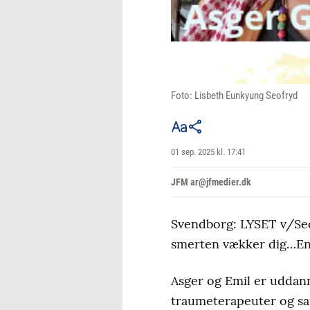
Foto: Lisbeth Eunkyung Seofryd
01 sep. 2025 kl. 17:41
JFM ar@jfmedier.dk
Svendborg: LYSET v/Seo
smerten vækker dig…En r
Asger og Emil er uddan
traumeterapeuter og sa