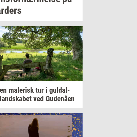
r­ders
 en
ma­le­risk
tur i
gul­dal­
­land­ska­bet
ved
Gu­denå­en