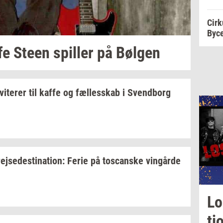
Cirk
Byc
fe Steen
spil­ler
på
Bøl­gen
­vi­te­rer
til kaffe og
fæl­les­skab
i
Svend­borg
rej­se­desti­na­tion:
Ferie på
toscan­ske
vin­går­de
Lo
ti