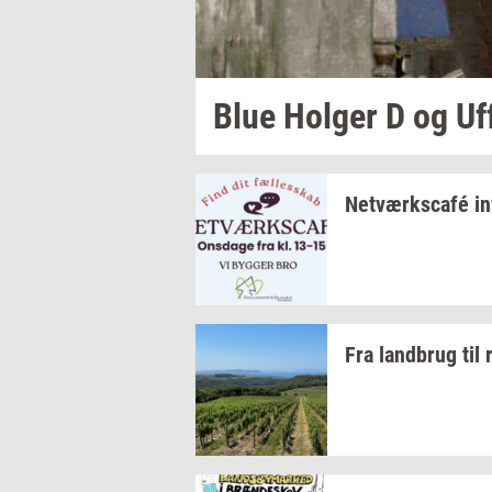
Blue
Hol­ger
D og Uf
Netværkscafé
in
Fra
land­brug
til