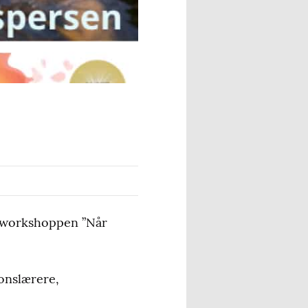
l workshoppen ”Når
onslærere,