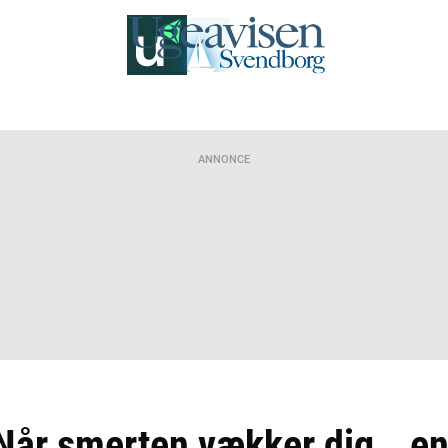
ANNONCE
år smerten vækker dig… en 