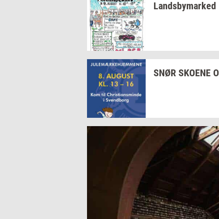
Lands­by­mar­ked
SNØR
SKO­E­NE
O