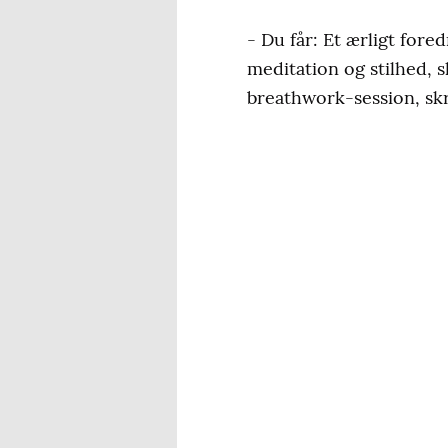
- Du får: Et ærligt fore
meditation og stilhed, s
breathwork-session, skr