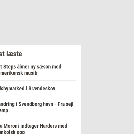
t læste
t Steps åbner ny sæson med
amerikansk musik
dsbymarked i Brændeskov
ndring i Svendborg havn - Fra sejl
damp
a Moroni indtager Harders med
ankolsk pop