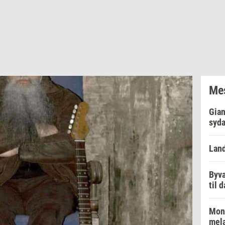
Mes
Gian
syd
Lan
Byva
til 
Mon
mel