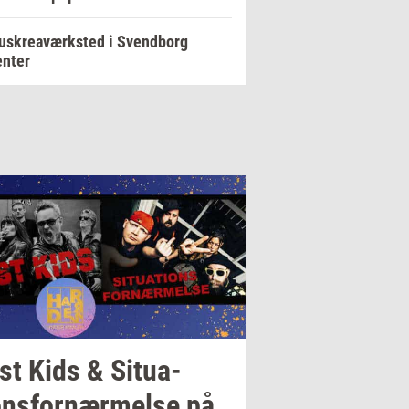
uskreaværksted i Svendborg
enter
st Kids &
Si­tu­a­
ons­for­nær­mel­se
på