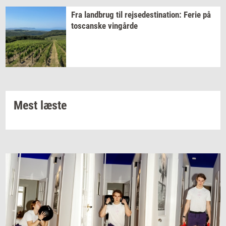
Fra
land­brug
til
rej­se­desti­na­tion:
Ferie på
toscan­ske
vin­går­de
Mest læste