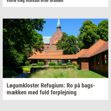
sto­rie
steg
mar­kant
efter
bran­den
Løgum­klo­ster
Re­fu­gi­um:
Ro på
bags­
mæk­ken
med fuld
for­plej­ning