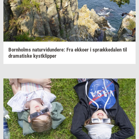
Born­holms
na­tur­vi­dun­de­re:
Fra
ek­ko­er
i
spræk­ke­da­len
til
dra­ma­ti­ske
kyst­klip­per