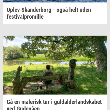
Oplev
Skan­der­borg
- også helt uden
festi­val­pro­mil­le
Gå en
ma­le­risk
tur i
gul­dal­der­land­ska­bet
ved
Gu­denå­en