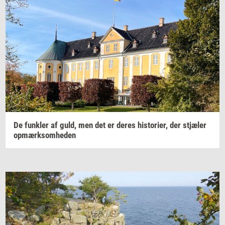
De
funk­ler
af guld, men det er deres
hi­sto­ri­er,
der
stjæ­ler
op­mærk­som­he­den