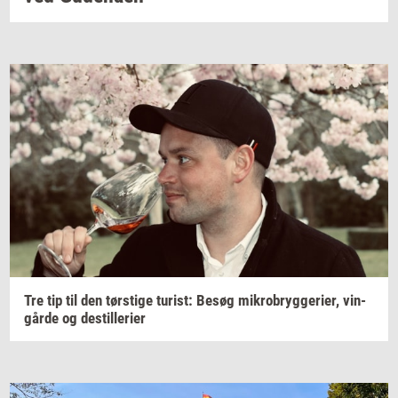
Tre tip til den
tørsti­ge
turist:
Besøg
mi­kro­bryg­ge­ri­er,
vin­
går­de
og
destil­le­ri­er