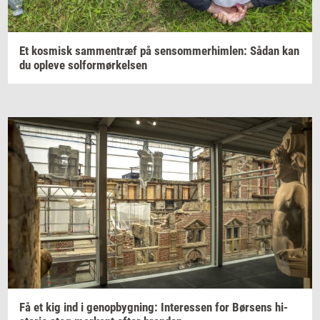
Et
kos­misk
sam­men­træf
på
sen­som­mer­him­len:
Sådan kan
du
op­le­ve
sol­for­mør­kel­sen
Få et kig ind i
genop­byg­ning:
In­ter­es­sen
for
Bør­sens
hi­