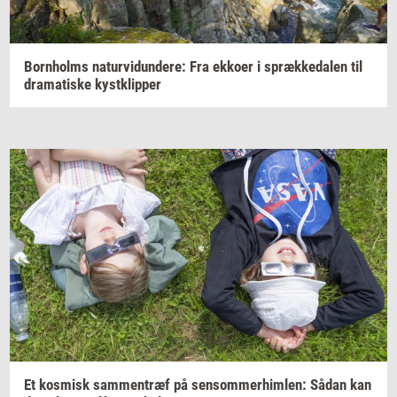
Born­holms
na­tur­vi­dun­de­re:
Fra
ek­ko­er
i
spræk­ke­da­len
til
dra­ma­ti­ske
kyst­klip­per
Et
kos­misk
sam­men­træf
på
sen­som­mer­him­len:
Sådan kan