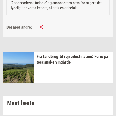
‘Annoncørbetalt indhold’ og annoncørens navn for at gøre det
tydeligt for vores læsere, at artiklen er betalt.
Del med andre:
Fra
land­brug
til
rej­se­desti­na­tion:
Ferie på
toscan­ske
vin­går­de
Mest læste