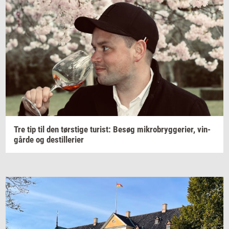
Tre tip til den
tørsti­ge
turist:
Besøg
mi­kro­bryg­ge­ri­er,
vin­
går­de
og
destil­le­ri­er