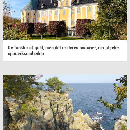
De
funk­ler
af guld, men det er deres
hi­sto­ri­er,
der
stjæ­ler
op­mærk­som­he­den