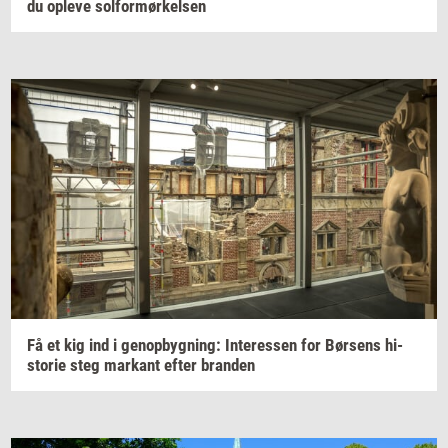
du
op­le­ve
sol­for­mør­kel­sen
Få et kig ind i
genop­byg­ning:
In­ter­es­sen
for
Bør­sens
hi­
sto­rie
steg
mar­kant
efter
bran­den