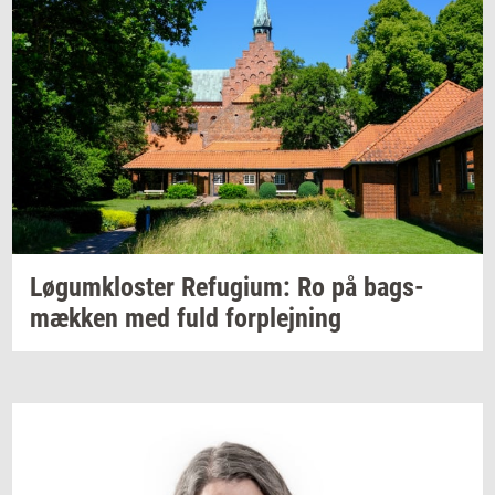
Løgum­klo­ster
Re­fu­gi­um:
Ro på
bags­
mæk­ken
med fuld
for­plej­ning