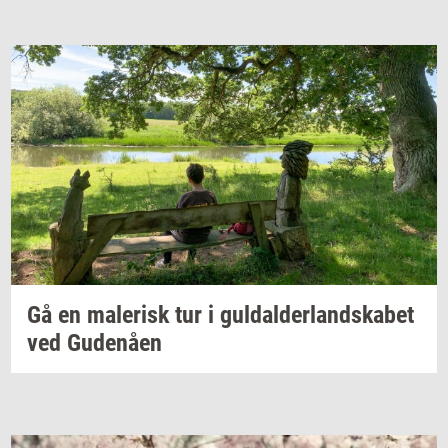
Gå en
ma­le­risk
tur i
gul­dal­der­land­ska­bet
ved
Gu­denå­en