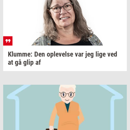
Klum­me:
Den
op­le­vel­se
var jeg lige ved
at gå glip af