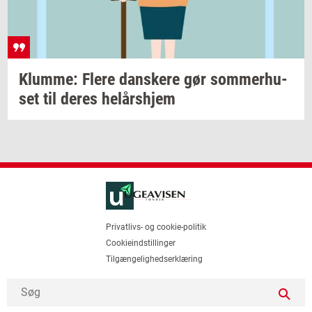
Klum­me: Flere
dan­ske­re
gør
som­mer­hu­
set
til deres
helårs­hjem
Privatlivs- og cookie-politik
Cookieindstillinger
Tilgængelighedserklæring