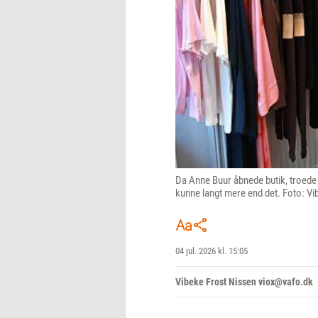
Da Anne Buur åbnede butik, troede 
kunne langt mere end det. Foto: Vi
04 jul. 2026 kl. 15:05
Vibeke Frost Nissen viox@vafo.dk