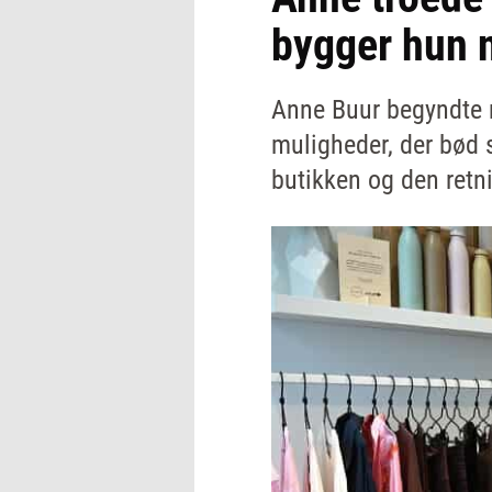
bygger hun n
Anne Buur begyndte m
muligheder, der bød 
butikken og den retni