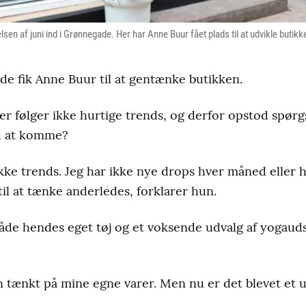
sen af juni ind i Grønnegade. Her har Anne Buur fået plads til at udvikle butikk
de fik Anne Buur til at gentænke butikken.
r følger ikke hurtige trends, og derfor opstod spørg
d at komme?
 ikke trends. Jeg har ikke nye drops hver måned eller 
 til at tænke anderledes, forklarer hun.
åde hendes eget tøj og et voksende udvalg af yogaud
n tænkt på mine egne varer. Men nu er det blevet et u