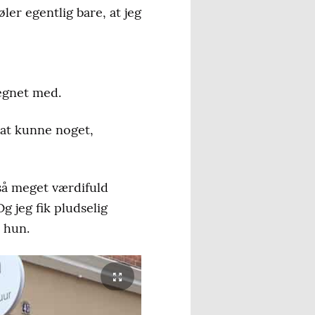
øler egentlig bare, at jeg
egnet med.
 at kunne noget,
 så meget værdifuld
g jeg fik pludselig
 hun.