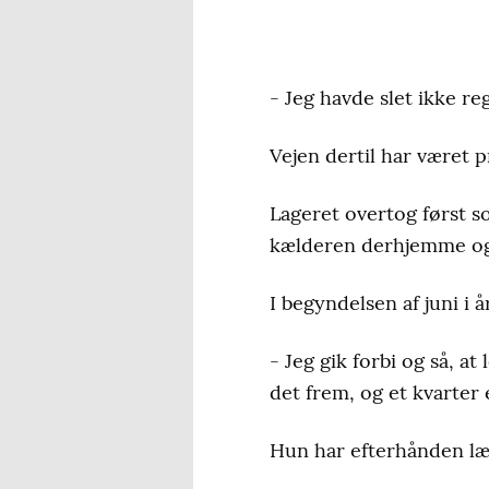
- Jeg havde slet ikke re
Vejen dertil har været 
Lageret overtog først so
kælderen derhjemme og v
I begyndelsen af juni i 
- Jeg gik forbi og så, a
det frem, og et kvarter e
Hun har efterhånden lært