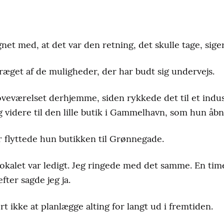
gnet med, at det var den retning, det skulle tage, sig
præget af de muligheder, der har budt sig undervejs.
veværelset derhjemme, siden rykkede det til et industr
idere til den lille butik i Gammelhavn, som hun åbne
år flyttede hun butikken til Grønnegade.
t lokalet var ledigt. Jeg ringede med det samme. En tim
fter sagde jeg ja.
 ikke at planlægge alting for langt ud i fremtiden.