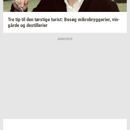
Tre tip til den
tørsti­ge
turist:
Besøg
mi­kro­bryg­ge­ri­er,
vin­
går­de
og
destil­le­ri­er
ANNONCE