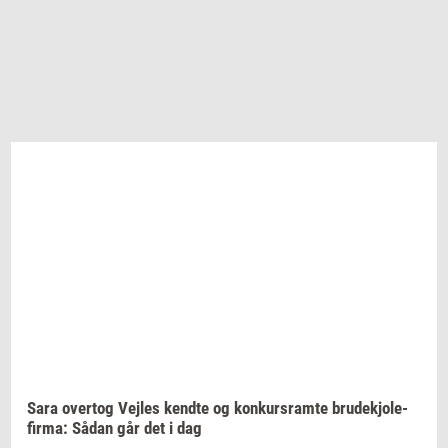
Sara
over­tog
Vej­les
kend­te
og
kon­kurs­ram­te
bru­dekjo­le­
fir­ma:
Sådan går det i dag