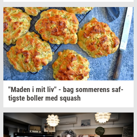
"Maden
i mit liv" - bag
som­me­rens
saf­
tig­ste
bol­ler
med
squash