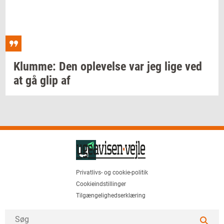
Klum­me:
Den
op­le­vel­se
var jeg lige ved
at gå glip af
Privatlivs- og cookie-politik
Cookieindstillinger
Tilgængelighedserklæring