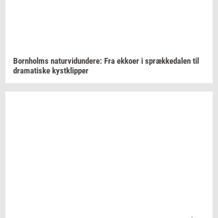
Born­holms
na­tur­vi­dun­de­re:
Fra
ek­ko­er
i
spræk­ke­da­len
til
dra­ma­ti­ske
kyst­klip­per