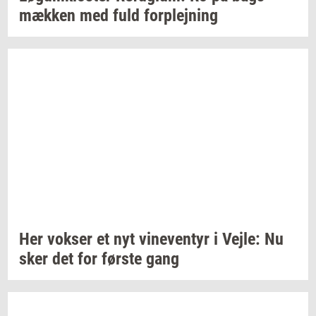
mæk­ken
med fuld
for­plej­ning
Her
vok­ser
et nyt
vi­ne­ven­tyr
i
Vejle:
Nu
sker det for
før­ste
gang