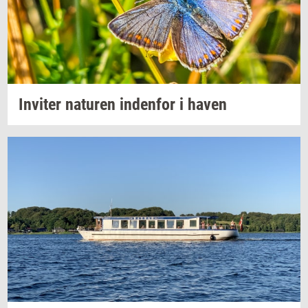
In­vi­ter
na­tu­ren
in­den­for
i haven