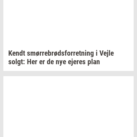
Kendt
smør­re­brød­s­for­ret­ning
i Vejle
solgt:
Her er de nye
eje­res
plan