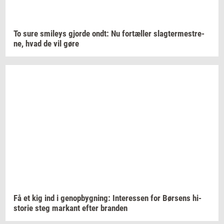
To sure
smileys
gjor­de
ondt: Nu
for­tæl­ler
slag­ter­me­stre­
ne,
hvad de vil gøre
Få et kig ind i
genop­byg­ning:
In­ter­es­sen
for
Bør­sens
hi­
sto­rie
steg
mar­kant
efter
bran­den