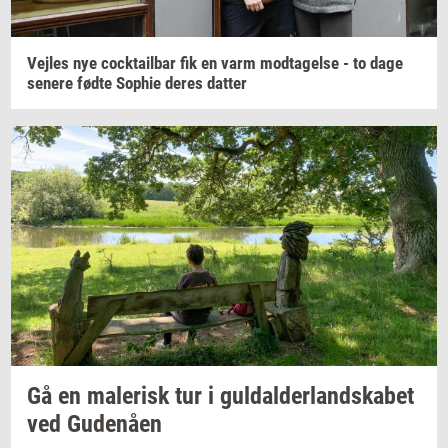
Vej­les
nye
co­ck­tail­bar
fik en varm
mod­ta­gel­se
- to dage
se­ne­re
fødte
Sop­hie
deres
dat­ter
Gå en
ma­le­risk
tur i
gul­dal­der­land­ska­bet
ved
Gu­denå­en