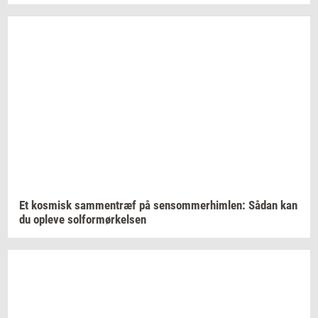
Et
kos­misk
sam­men­træf
på
sen­som­mer­him­len:
Sådan kan
du
op­le­ve
sol­for­mør­kel­sen