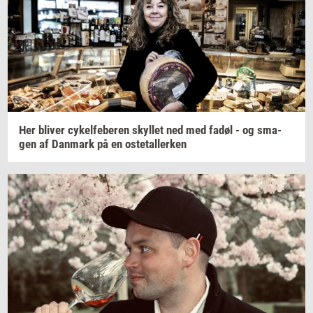
Her
bli­ver
cy­kel­fe­be­ren
skyl­let
ned med fadøl - og
sma­
gen
af
Dan­mark
på en
oste­tal­ler­ken