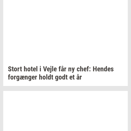
Stort hotel i Vejle får ny chef:
Hen­des
for­gæn­ger
holdt godt et år