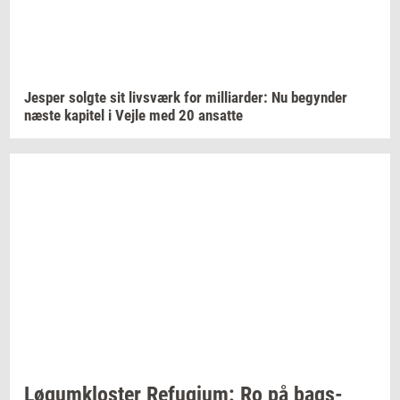
Jes­per
solg­te
sit
livs­værk
for
mil­li­ar­der:
Nu
be­gyn­der
næste
ka­pi­tel
i Vejle med 20
an­sat­te
Løgum­klo­ster
Re­fu­gi­um:
Ro på
bags­