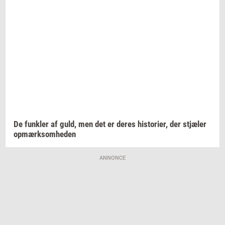
De
funk­ler
af guld, men det er deres
hi­sto­ri­er,
der
stjæ­ler
op­mærk­som­he­den
ANNONCE