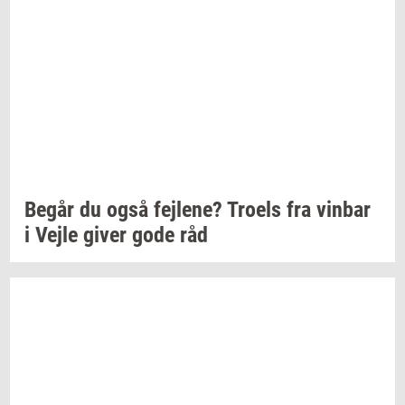
Begår du også
fejl­e­ne?
Tro­els
fra
vin­bar
i Vejle giver gode råd