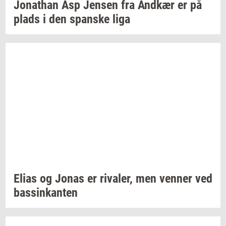
Jo­nat­han
Asp
Jen­sen
fra
And­kær
er på
plads i den
span­ske
liga
Elias og Jonas er
ri­va­ler,
men
ven­ner
ved
bas­sinkan­ten