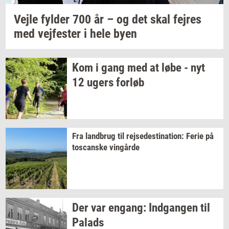
Vejle
fyl­der
700 år – og det skal
fejres
med
vej­fe­ster
i hele byen
Kom i gang med at løbe - nyt
12 ugers
for­løb
Fra
land­brug
til
rej­se­desti­na­tion:
Ferie på
toscan­ske
vin­går­de
Der var
en­gang:
Ind­gan­gen
til
Pa­lads