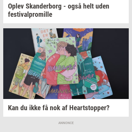
Oplev
Skan­der­borg
- også helt uden
festi­val­pro­mil­le
Kan du ikke få nok af
Heart­stop­per?
ANNONCE