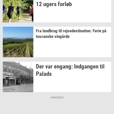
12 ugers
for­løb
Fra
land­brug
til
rej­se­desti­na­tion:
Ferie på
toscan­ske
vin­går­de
Der var
en­gang:
Ind­gan­gen
til
Pa­lads
ANNONCE