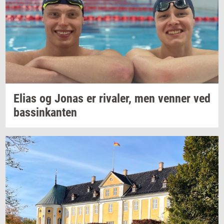
Elias og Jonas er
ri­va­ler,
men
ven­ner
ved
bas­sinkan­ten