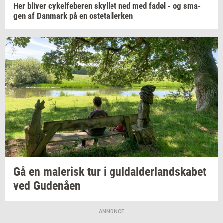
Her
bli­ver
cy­kel­fe­be­ren
skyl­let
ned med fadøl - og
sma­
gen
af
Dan­mark
på en
oste­tal­ler­ken
Gå en
ma­le­risk
tur i
gul­dal­der­land­ska­bet
ved
Gu­denå­en
ANNONCE