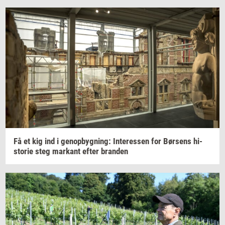
Få et kig ind i
genop­byg­ning:
In­ter­es­sen
for
Bør­sens
hi­
sto­rie
steg
mar­kant
efter
bran­den