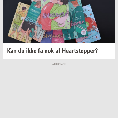
Kan du ikke få nok af
Heart­stop­per?
ANNONCE