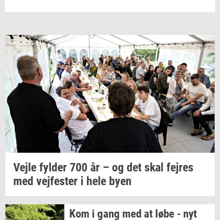
Vejle
fyl­der
700 år – og det skal
fejres
med
vej­fe­ster
i hele byen
Kom i gang med at løbe - nyt