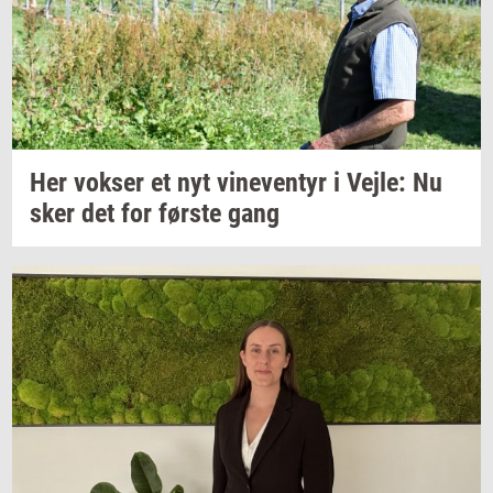
Her
vok­ser
et nyt
vi­ne­ven­tyr
i
Vejle:
Nu
sker det for
før­ste
gang