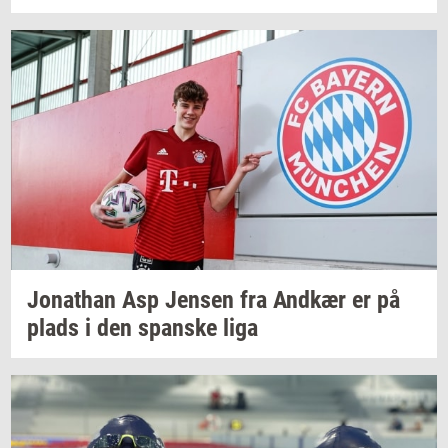
Jo­nat­han
Asp
Jen­sen
fra
And­kær
er på
plads i den
span­ske
liga