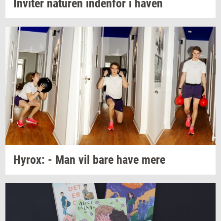
In­vi­ter
na­tu­ren
in­den­for
i haven
Hyrox:
- Man vil bare have mere