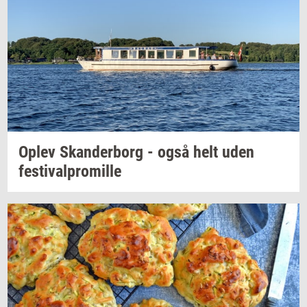
Oplev
Skan­der­borg
- også helt uden
festi­val­pro­mil­le