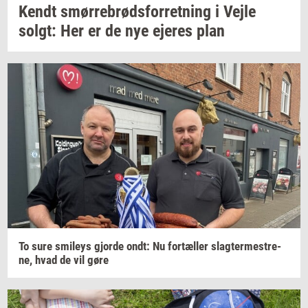
Kendt
smør­re­brød­s­for­ret­ning
i Vejle
solgt:
Her er de nye
eje­res
plan
To sure
smileys
gjor­de
ondt: Nu
for­tæl­ler
slag­ter­me­stre­
ne,
hvad de vil gøre