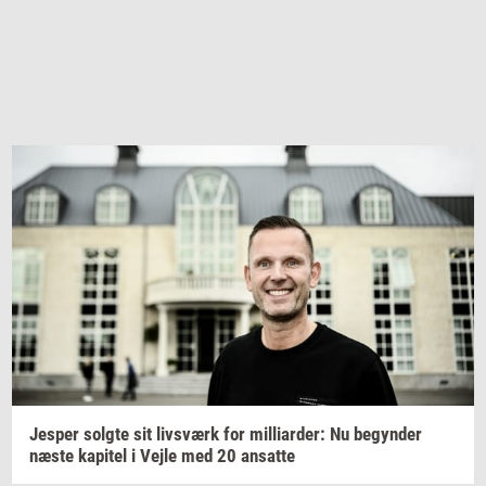
Jes­per
solg­te
sit
livs­værk
for
mil­li­ar­der:
Nu
be­gyn­der
næste
ka­pi­tel
i Vejle med 20
an­sat­te