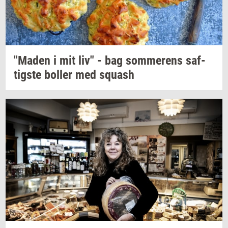
"Maden
i mit liv" - bag
som­me­rens
saf­
tig­ste
bol­ler
med
squash