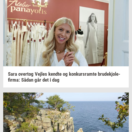
Sara
over­tog
Vej­les
kend­te
og
kon­kurs­ram­te
bru­dekjo­le­
fir­ma:
Sådan går det i dag