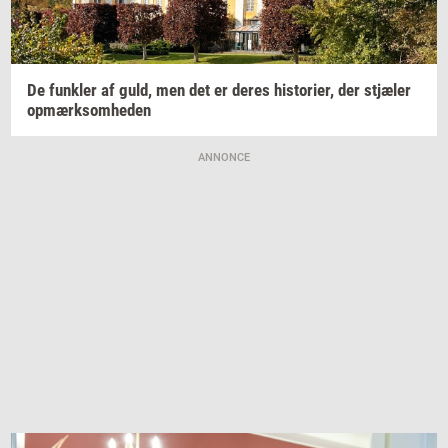
De
funk­ler
af guld, men det er deres
hi­sto­ri­er,
der
stjæ­ler
op­mærk­som­he­den
ANNONCE