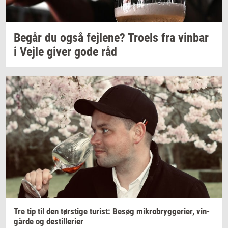
Begår du også
fejl­e­ne?
Tro­els
fra
vin­bar
i Vejle giver gode råd
Tre tip til den
tørsti­ge
turist:
Besøg
mi­kro­bryg­ge­ri­er,
vin­
går­de
og
destil­le­ri­er