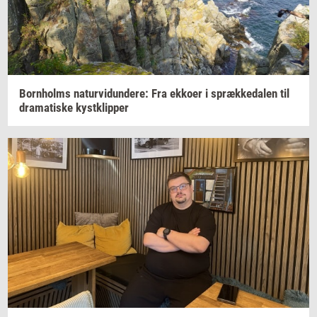
Born­holms
na­tur­vi­dun­de­re:
Fra
ek­ko­er
i
spræk­ke­da­len
til
dra­ma­ti­ske
kyst­klip­per