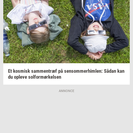
Et
kos­misk
sam­men­træf
på
sen­som­mer­him­len:
Sådan kan
du
op­le­ve
sol­for­mør­kel­sen
ANNONCE