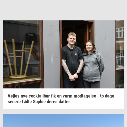
Vej­les
nye
co­ck­tail­bar
fik en varm
mod­ta­gel­se
- to dage
se­ne­re
fødte
Sop­hie
deres
dat­ter