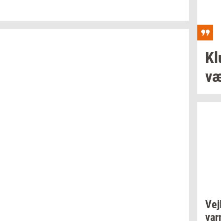
Kl
væ
Vej­
va