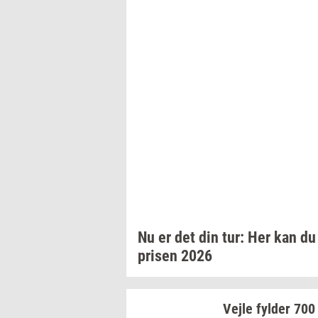
Nu er det din tur: Her kan d
prisen
2026
Vejle
fyl­der
700 