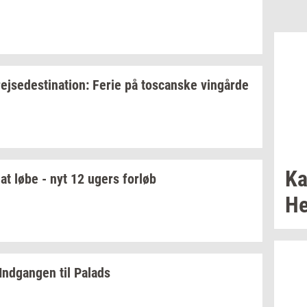
rej­se­desti­na­tion:
Ferie på
toscan­ske
vin­går­de
Ka
at løbe - nyt 12 ugers
for­løb
He
Ind­gan­gen
til
Pa­lads