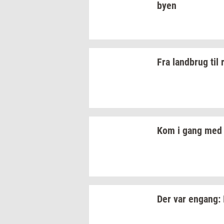
byen
Fra
land­brug
til
Kom i gang med 
Der var
en­gang: