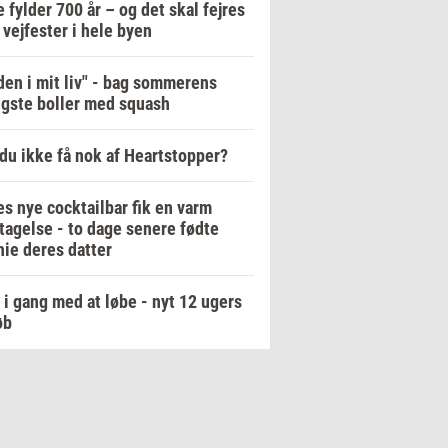
e fylder 700 år – og det skal fejres
vejfester i hele byen
en i mit liv" - bag sommerens
igste boller med squash
du ikke få nok af Heartstopper?
es nye cocktailbar fik en varm
agelse - to dage senere fødte
ie deres datter
i gang med at løbe - nyt 12 ugers
øb