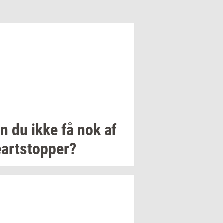
n du ikke få nok af
art­stop­per?