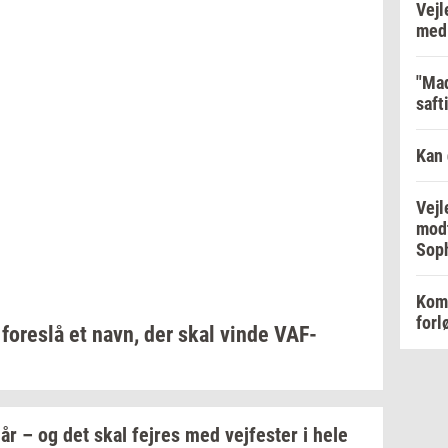
Vejl
med 
"Mad
saft
Kan 
Vejl
modt
Soph
Kom 
forl
u
fo­re­slå
et navn, der skal vinde
VAF-​
år – og det skal
fejres
med
vej­fe­ster
i hele