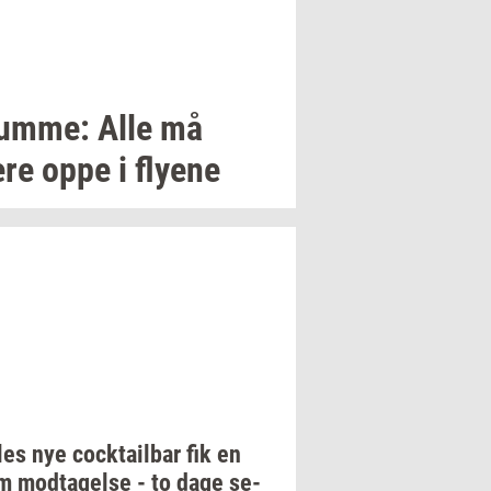
um­me:
Alle må
re oppe i
fly­e­ne
les
nye
co­ck­tail­bar
fik en
rm
mod­ta­gel­se
- to dage
se­