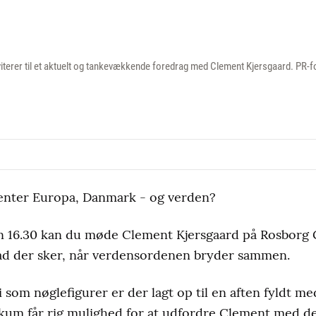
erer til et aktuelt og tankevækkende foredrag med Clement Kjersgaard. PR-f
 venter Europa, Danmark - og verden?
en 16.30 kan du møde Clement Kjersgaard på Rosbor
hvad der sker, når verdensordenen bryder sammen.
som nøglefigurer er der lagt op til en aften fyldt me
ikum får rig mulighed for at udfordre Clement med d