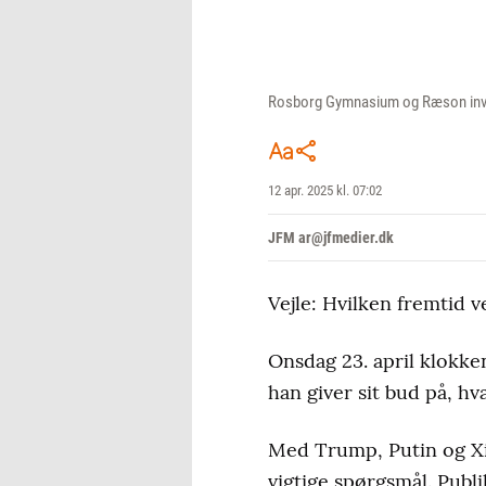
Rosborg Gymnasium og Ræson invit
12 apr. 2025 kl. 07:02
JFM ar@jfmedier.dk
Vejle: Hvilken fremtid
Onsdag 23. april klokk
han giver sit bud på, 
Med Trump, Putin og Xi 
vigtige spørgsmål. Publ