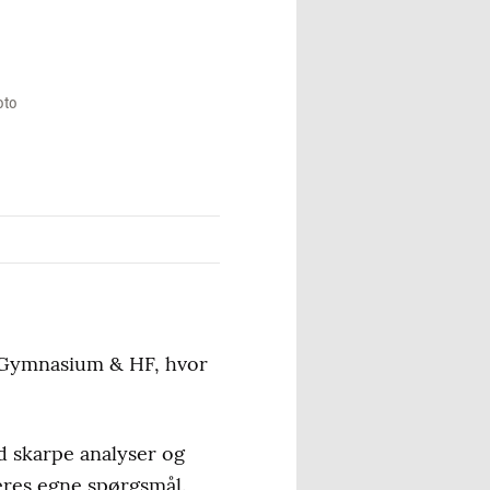
oto
g Gymnasium & HF, hvor
d skarpe analyser og
eres egne spørgsmål.