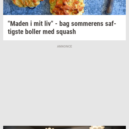
"Maden
i mit liv" - bag
som­me­rens
saf­
tig­ste
bol­ler
med
squash
ANNONCE