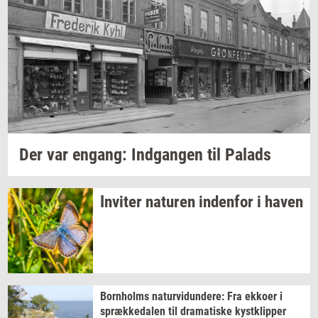
Der var
en­gang:
Ind­gan­gen
til
Pa­lads
In­vi­ter
na­tu­ren
in­den­for
i haven
Born­holms
na­tur­vi­dun­de­re:
Fra
ek­ko­er
i
spræk­ke­da­len
til
dra­ma­ti­ske
kyst­klip­per