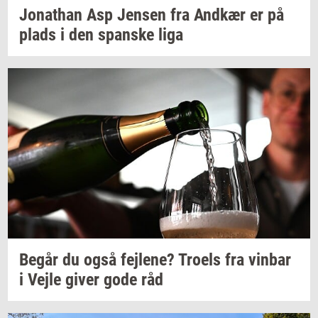
Jo­nat­han
Asp
Jen­sen
fra
And­kær
er på
plads i den
span­ske
liga
Begår du også
fejl­e­ne?
Tro­els
fra
vin­bar
i Vejle giver gode råd