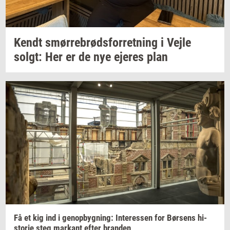
Kendt
smør­re­brød­s­for­ret­ning
i Vejle
solgt:
Her er de nye
eje­res
plan
Få et kig ind i
genop­byg­ning:
In­ter­es­sen
for
Bør­sens
hi­
sto­rie
steg
mar­kant
efter
bran­den