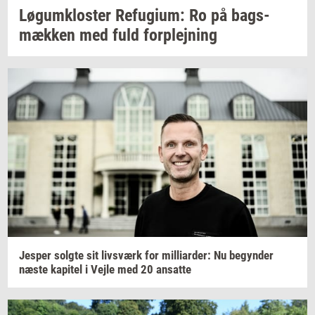
Løgum­klo­ster
Re­fu­gi­um:
Ro på
bags­
mæk­ken
med fuld
for­plej­ning
Jes­per
solg­te
sit
livs­værk
for
mil­li­ar­der:
Nu
be­gyn­der
næste
ka­pi­tel
i Vejle med 20
an­sat­te