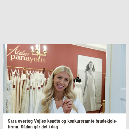
Sara
over­tog
Vej­les
kend­te
og
kon­kurs­ram­te
bru­dekjo­le­
fir­ma:
Sådan går det i dag