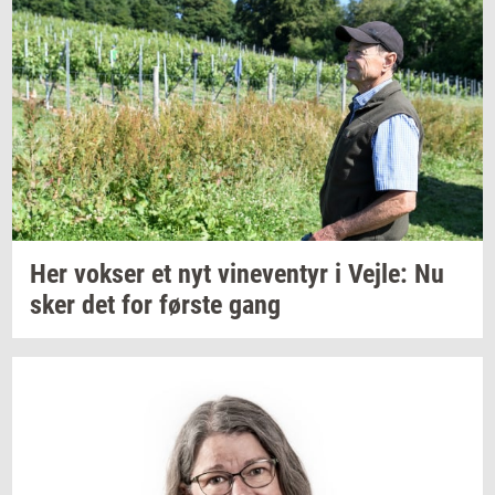
Her
vok­ser
et nyt
vi­ne­ven­tyr
i
Vejle:
Nu
sker det for
før­ste
gang