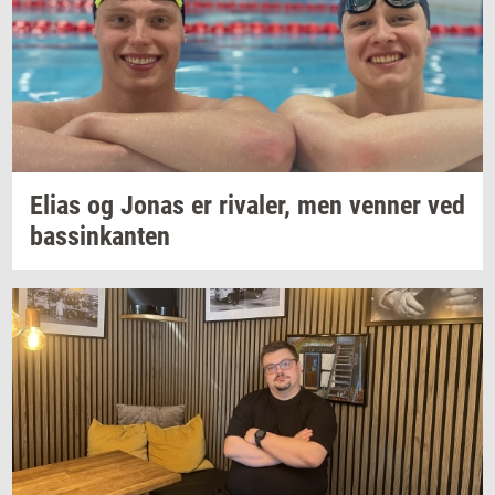
Elias og Jonas er
ri­va­ler,
men
ven­ner
ved
bas­sinkan­ten