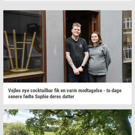
Vej­les
nye
co­ck­tail­bar
fik en varm
mod­ta­gel­se
- to dage
se­ne­re
fødte
Sop­hie
deres
dat­ter