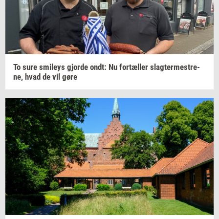
To sure
smileys
gjor­de
ondt: Nu
for­tæl­ler
slag­ter­me­stre­
ne,
hvad de vil gøre