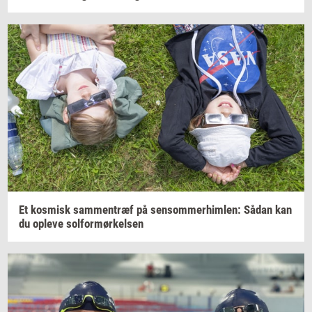
Et
kos­misk
sam­men­træf
på
sen­som­mer­him­len:
Sådan kan
du
op­le­ve
sol­for­mør­kel­sen