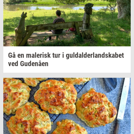
Gå en
ma­le­risk
tur i
gul­dal­der­land­ska­bet
ved
Gu­denå­en