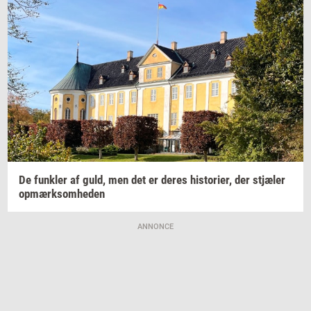
De
funk­ler
af guld, men det er deres
hi­sto­ri­er,
der
stjæ­ler
op­mærk­som­he­den
ANNONCE