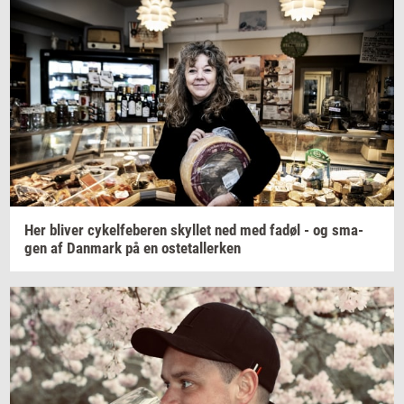
Her
bli­ver
cy­kel­fe­be­ren
skyl­let
ned med fadøl - og
sma­
gen
af
Dan­mark
på en
oste­tal­ler­ken