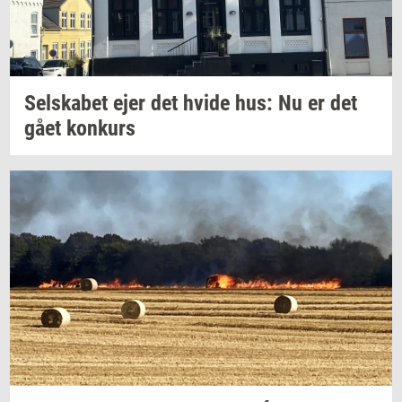
Sel­ska­bet
ejer det hvide hus: Nu er det
gået
kon­kurs