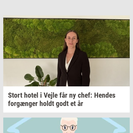
Stort hotel i Vejle får ny chef:
Hen­des
for­gæn­ger
holdt godt et år