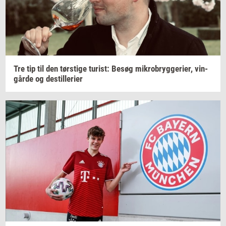
Tre tip til den
tørsti­ge
turist:
Besøg
mi­kro­bryg­ge­ri­er,
vin­
går­de
og
destil­le­ri­er