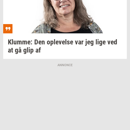
Klum­me:
Den
op­le­vel­se
var jeg lige ved
at gå glip af
ANNONCE