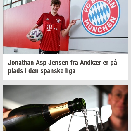
Jo­nat­han
Asp
Jen­sen
fra
And­kær
er på
plads i den
span­ske
liga