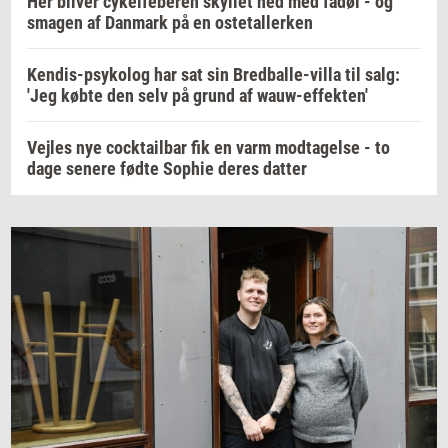
Her bliver cykelfeberen skyllet ned med fadøl - og
smagen af Danmark på en ostetallerken
Kendis-psykolog har sat sin Bredballe-villa til salg:
'Jeg købte den selv på grund af wauw-effekten'
Vejles nye cocktailbar fik en varm modtagelse - to
dage senere fødte Sophie deres datter