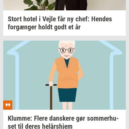
Stort hotel i Vejle får ny chef:
Hen­des
for­gæn­ger
holdt godt et år
Klum­me: Flere
dan­ske­re
gør
som­mer­hu­
set
til deres
helårs­hjem