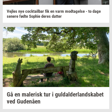
Vej­les
nye
co­ck­tail­bar
fik en varm
mod­ta­gel­se
- to dage
se­ne­re
fødte
Sop­hie
deres
dat­ter
Gå en
ma­le­risk
tur i
gul­dal­der­land­ska­bet
ved
Gu­denå­en