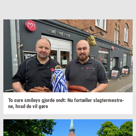
To sure
smileys
gjor­de
ondt: Nu
for­tæl­ler
slag­ter­me­stre­
ne,
hvad de vil gøre