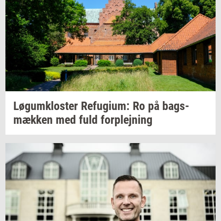
Løgum­klo­ster
Re­fu­gi­um:
Ro på
bags­
mæk­ken
med fuld
for­plej­ning