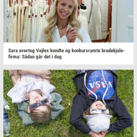
Sara
over­tog
Vej­les
kend­te
og
kon­kurs­ram­te
bru­dekjo­le­
fir­ma:
Sådan går det i dag