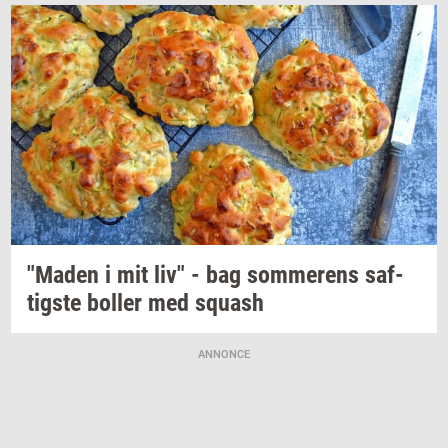
"Maden
i mit liv" - bag
som­me­rens
saf­
tig­ste
bol­ler
med
squash
ANNONCE