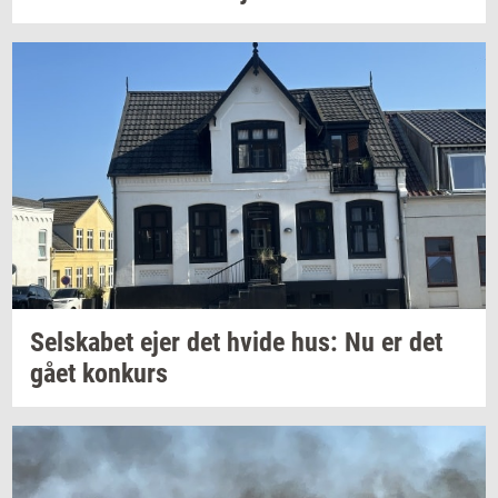
Sel­ska­bet
ejer det hvide hus: Nu er det
gået
kon­kurs