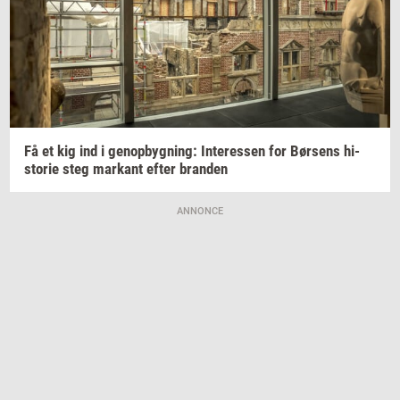
Få et kig ind i
genop­byg­ning:
In­ter­es­sen
for
Bør­sens
hi­
sto­rie
steg
mar­kant
efter
bran­den
ANNONCE