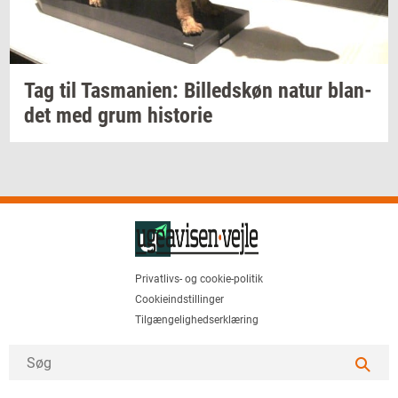
Tag til
Tas­ma­ni­en:
Bil­leds­køn
natur
blan­
det
med grum
hi­sto­rie
Privatlivs- og cookie-politik
Cookieindstillinger
Tilgængelighedserklæring