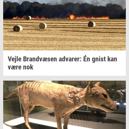
Vejle
Brand­væ­sen
ad­va­rer:
Én gnist kan
være nok