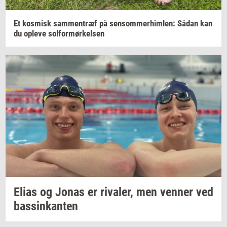
Et
kos­misk
sam­men­træf
på
sen­som­mer­him­len:
Sådan kan
du
op­le­ve
sol­for­mør­kel­sen
Elias og Jonas er
ri­va­ler,
men
ven­ner
ved
bas­sinkan­ten