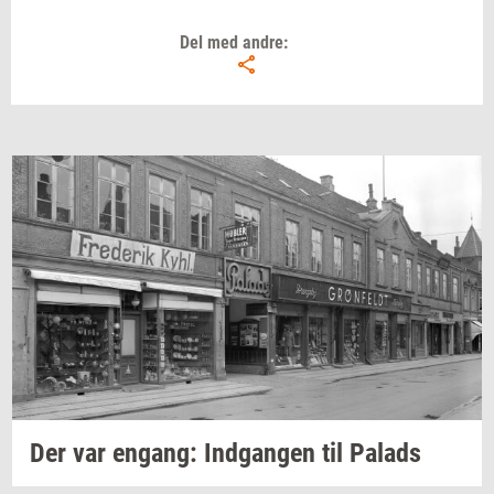
Del med andre:
Der var
en­gang:
Ind­gan­gen
til
Pa­lads