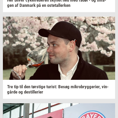
Her
bli­ver
cy­kel­fe­be­ren
skyl­let
ned med fadøl - og
sma­
gen
af
Dan­mark
på en
oste­tal­ler­ken
Tre tip til den
tørsti­ge
turist:
Besøg
mi­kro­bryg­ge­ri­er,
vin­
går­de
og
destil­le­ri­er