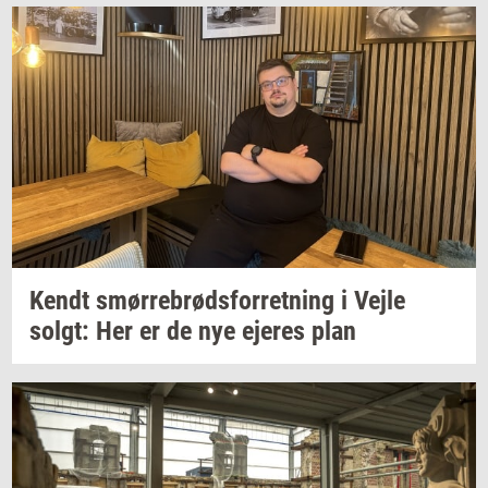
Kendt
smør­re­brød­s­for­ret­ning
i Vejle
solgt:
Her er de nye
eje­res
plan