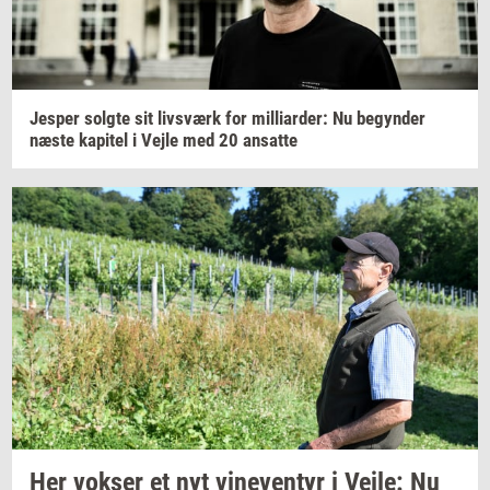
Jes­per
solg­te
sit
livs­værk
for
mil­li­ar­der:
Nu
be­gyn­der
næste
ka­pi­tel
i Vejle med 20
an­sat­te
Her
vok­ser
et nyt
vi­ne­ven­tyr
i
Vejle:
Nu