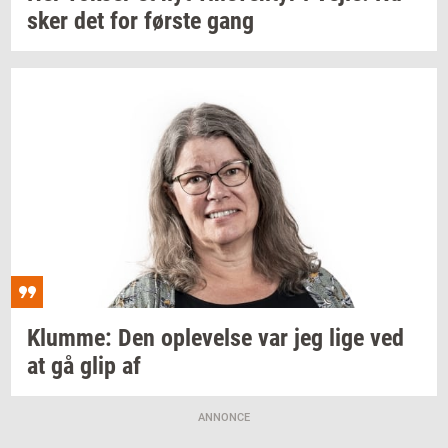
sker det for
før­ste
gang
Klum­me:
Den
op­le­vel­se
var jeg lige ved
at gå glip af
ANNONCE