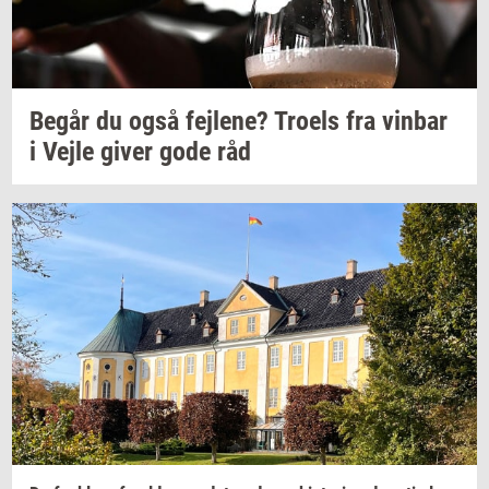
Begår du også
fejl­e­ne?
Tro­els
fra
vin­bar
i Vejle giver gode råd