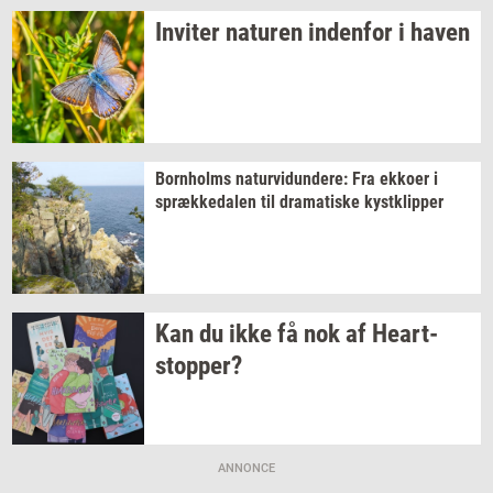
In­vi­ter
na­tu­ren
in­den­for
i haven
Born­holms
na­tur­vi­dun­de­re:
Fra
ek­ko­er
i
spræk­ke­da­len
til
dra­ma­ti­ske
kyst­klip­per
Kan du ikke få nok af
Heart­
stop­per?
ANNONCE