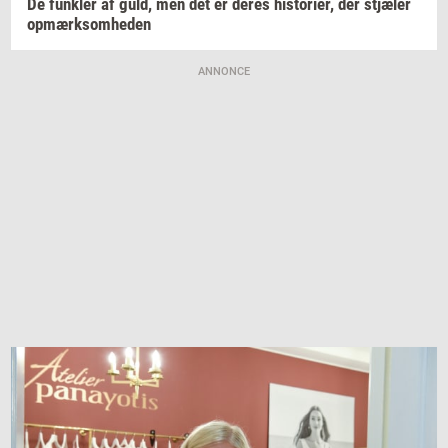
De
funk­ler
af guld, men det er deres
hi­sto­ri­er,
der
stjæ­ler
op­mærk­som­he­den
ANNONCE