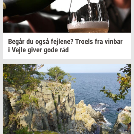
Begår du også
fejl­e­ne?
Tro­els
fra
vin­bar
i Vejle giver gode råd