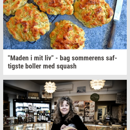
"Maden
i mit liv" - bag
som­me­rens
saf­
tig­ste
bol­ler
med
squash