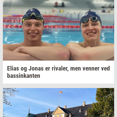
Elias og Jonas er
ri­va­ler,
men
ven­ner
ved
bas­sinkan­ten