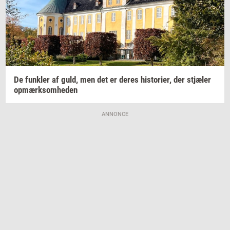
De
funk­ler
af guld, men det er deres
hi­sto­ri­er,
der
stjæ­ler
op­mærk­som­he­den
ANNONCE