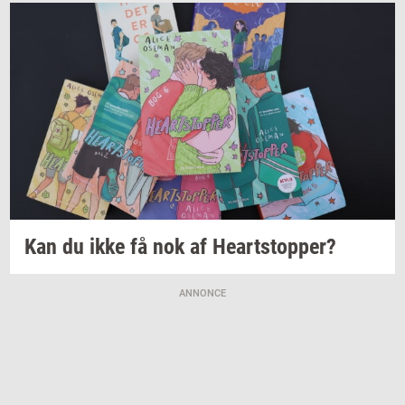
Kan du ikke få nok af
Heart­stop­per?
ANNONCE