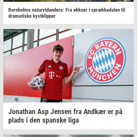
Born­holms
na­tur­vi­dun­de­re:
Fra
ek­ko­er
i
spræk­ke­da­len
til
dra­ma­ti­ske
kyst­klip­per
Jo­nat­han
Asp
Jen­sen
fra
And­kær
er på
plads i den
span­ske
liga