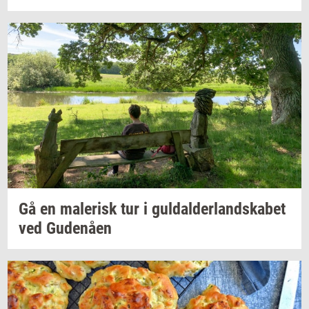
Gå en
ma­le­risk
tur i
gul­dal­der­land­ska­bet
ved
Gu­denå­en