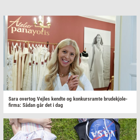
Sara
over­tog
Vej­les
kend­te
og
kon­kurs­ram­te
bru­dekjo­le­
fir­ma:
Sådan går det i dag