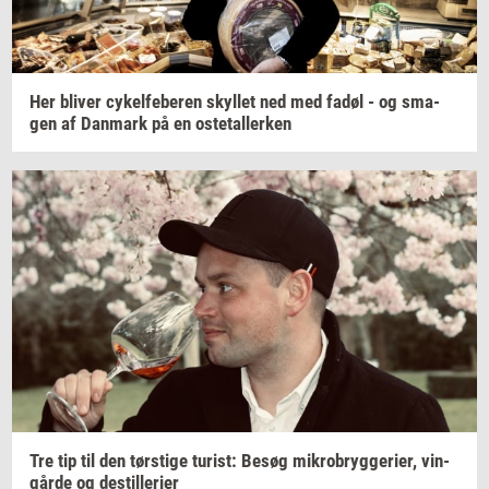
Her
bli­ver
cy­kel­fe­be­ren
skyl­let
ned med fadøl - og
sma­
gen
af
Dan­mark
på en
oste­tal­ler­ken
Tre tip til den
tørsti­ge
turist:
Besøg
mi­kro­bryg­ge­ri­er,
vin­
går­de
og
destil­le­ri­er