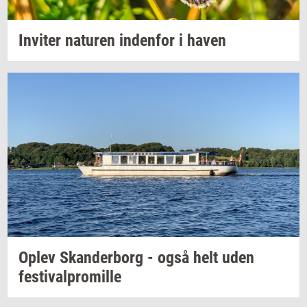
In­vi­ter
na­tu­ren
in­den­for
i haven
Oplev
Skan­der­borg
- også helt uden
festi­val­pro­mil­le