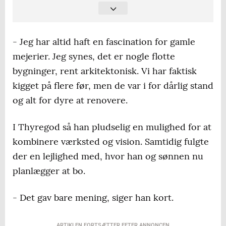
instrumenter - fra begynder-guitarer til
eksklusive vintage-modeller
- Jeg har altid haft en fascination for gamle
Filosofi
: Alle fortjener et fedt instrument -
mejerier. Jeg synes, det er nogle flotte
uanset niveau og pris
bygninger, rent arkitektonisk. Vi har faktisk
kigget på flere før, men de var i for dårlig stand
Tilbyder også
: Råd og vejledning om alt fra
og alt for dyre at renovere.
strengetykkelse til trommeskind og optimal
opsætning
I Thyregod så han pludselig en mulighed for at
Baggrund
: Kaare har spillet musik siden
kombinere værksted og vision. Samtidig fulgte
barndommen, blandt andet i Legoland
der en lejlighed med, hvor han og sønnen nu
Garden og som trommeslager og guitarist
planlægger at bo.
- Det gav bare mening, siger han kort.
ARTIKLEN FORTSÆTTER EFTER ANNONCEN