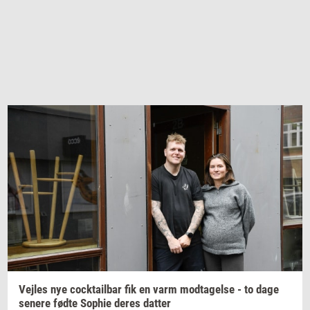
Vej­les
nye
co­ck­tail­bar
fik en varm
mod­ta­gel­se
- to dage
se­ne­re
fødte
Sop­hie
deres
dat­ter