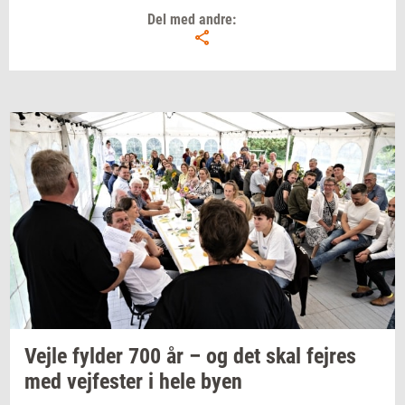
Del med andre:
Vejle
fyl­der
700 år – og det skal
fejres
med
vej­fe­ster
i hele byen