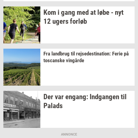
Kom i gang med at løbe - nyt
12 ugers
for­løb
Fra
land­brug
til
rej­se­desti­na­tion:
Ferie på
toscan­ske
vin­går­de
Der var
en­gang:
Ind­gan­gen
til
Pa­lads
ANNONCE