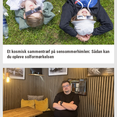
Et
kos­misk
sam­men­træf
på
sen­som­mer­him­len:
Sådan kan
du
op­le­ve
sol­for­mør­kel­sen