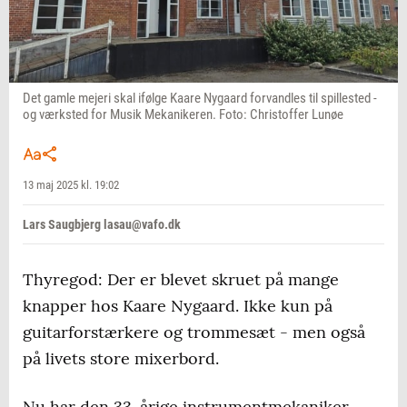
Det gamle mejeri skal ifølge Kaare Nygaard forvandles til spillested -
og værksted for Musik Mekanikeren. Foto: Christoffer Lunøe
13 maj 2025 kl. 19:02
Lars Saugbjerg lasau@vafo.dk
Thyregod: Der er blevet skruet på mange
knapper hos Kaare Nygaard. Ikke kun på
guitarforstærkere og trommesæt - men også
på livets store mixerbord.
Nu har den 33-årige instrumentmekaniker