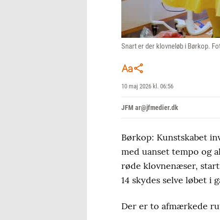
Snart er der klovneløb i Børkop. F
10 maj 2026 kl. 06:56
JFM ar@jfmedier.dk
Børkop: Kunstskabet invi
med uanset tempo og al
røde klovnenæser, start
14 skydes selve løbet i 
Der er to afmærkede rut