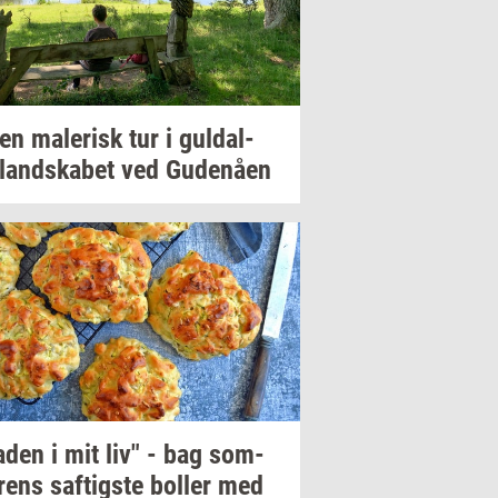
 en
ma­le­risk
tur i
gul­dal­
­land­ska­bet
ved
Gu­denå­en
aden
i mit liv" - bag
som­
rens
saf­tig­ste
bol­ler
med