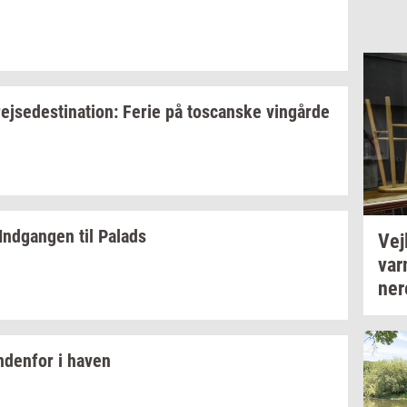
rej­se­desti­na­tion:
Ferie på
toscan­ske
vin­går­de
Ind­gan­gen
til
Pa­lads
Vej­
va
ne­r
n­den­for
i haven