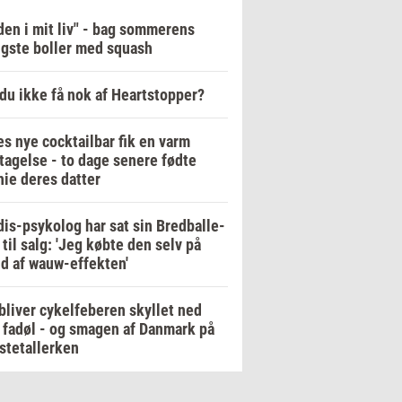
en i mit liv" - bag sommerens
igste boller med squash
du ikke få nok af Heartstopper?
es nye cocktailbar fik en varm
agelse - to dage senere fødte
ie deres datter
is-psykolog har sat sin Bredballe-
a til salg: 'Jeg købte den selv på
d af wauw-effekten'
bliver cykelfeberen skyllet ned
fadøl - og smagen af Danmark på
stetallerken