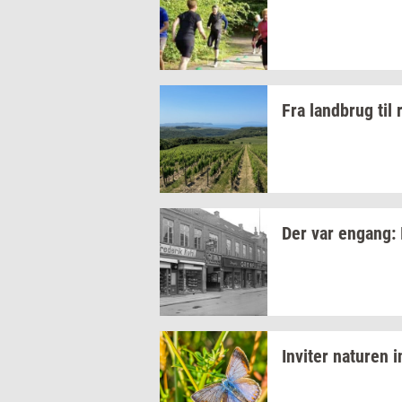
Fra
land­brug
til
Der var
en­gang:
In­vi­ter
na­tu­ren
i