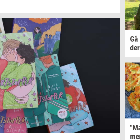
Gå
der
"M
me­