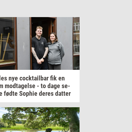
les
nye
co­ck­tail­bar
fik en
rm
mod­ta­gel­se
- to dage
se­
e
fødte
Sop­hie
deres
dat­ter