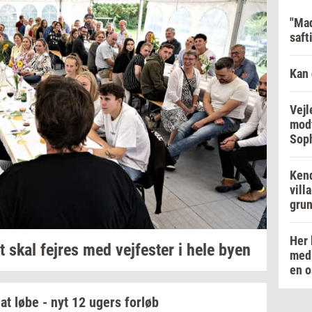
"Mad
saft
Kan 
Vejl
modt
Soph
Kend
vill
grun
Her 
t skal
fejres
med
vej­fe­ster
i hele byen
med 
en o
at løbe - nyt 12 ugers
for­løb