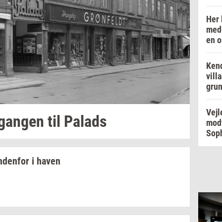
Her 
med 
en o
Kend
vill
grun
Vejl
­gan­gen
til
Pa­lads
modt
Soph
n­den­for
i haven