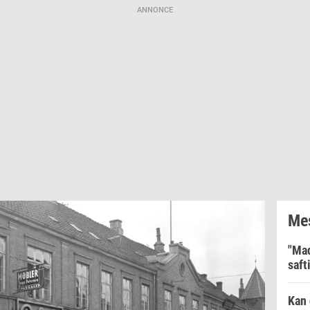
ANNONCE
Mes
"Mad
saft
Kan 