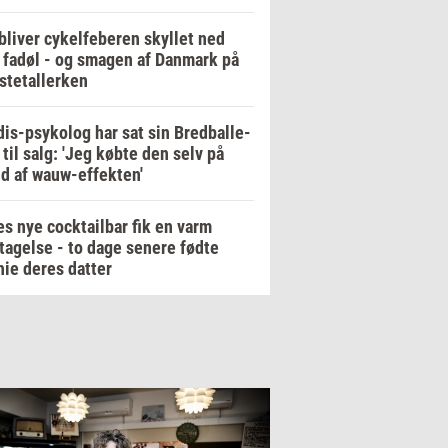
bliver cykelfeberen skyllet ned
fadøl - og smagen af Danmark på
stetallerken
is-psykolog har sat sin Bredballe-
a til salg: 'Jeg købte den selv på
d af wauw-effekten'
es nye cocktailbar fik en varm
agelse - to dage senere fødte
ie deres datter