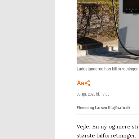
Ladestanderne hos bilforretningen 
30 apr. 2026 kl. 17:55
Flemming Larsen flla@vafo.dk
Vejle: En ny og mere str
største bilforretninger.