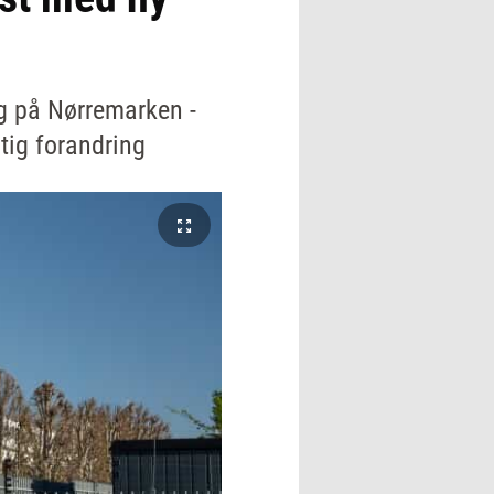
ng på Nørremarken -
tig forandring