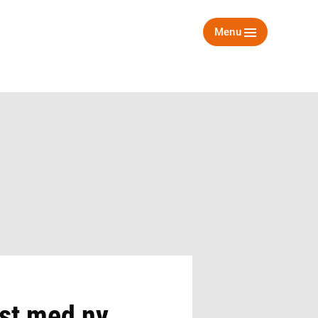
Menu
est med ny