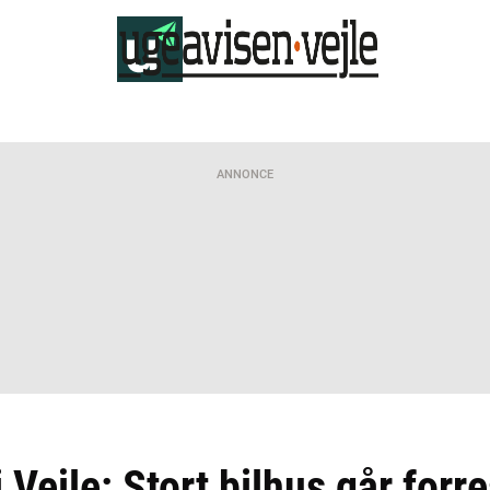
ANNONCE
 Vejle: Stort bilhus går forr