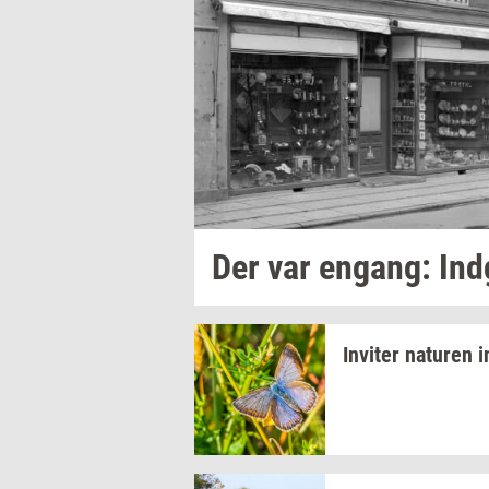
Der var
en­gang:
Ind
In­vi­ter
na­tu­ren
i