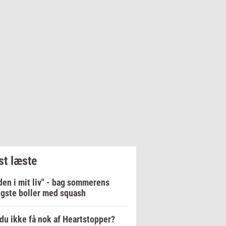
t læste
en i mit liv" - bag sommerens
igste boller med squash
du ikke få nok af Heartstopper?