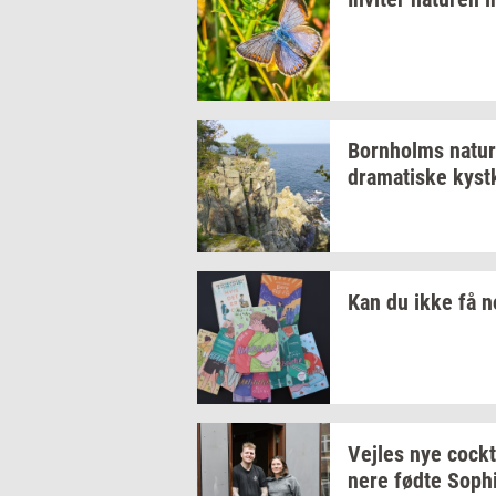
Born­holms
na­tur
dra­ma­ti­ske
kyst­
Kan du ikke få 
Vej­les
nye
co­ck­
ne­re
fødte
Sop­h