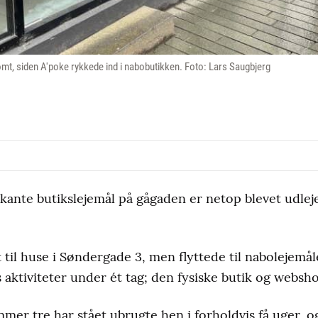
omt, siden A'poke rykkede ind i nabobutikken. Foto: Lars Saugbjerg
rkante butikslejemål på gågaden er netop blevet udleje
t til huse i Søndergade 3, men flyttede til nabolejemål
s aktiviteter under ét tag; den fysiske butik og websh
mmer tre har stået ubrugte hen i forholdvis få uger, o