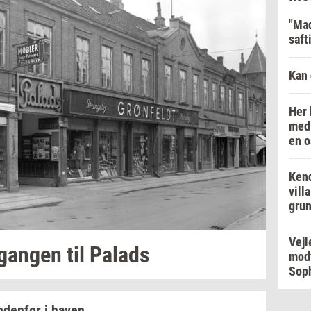
"Mad
saft
Kan 
Her 
med 
en o
Kend
vill
grun
Vejl
­gan­gen
til
Pa­lads
modt
Soph
n­den­for
i haven