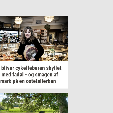
r
bli­ver
cy­kel­fe­be­ren
skyl­let
 med fadøl - og
sma­gen
af
­mark
på en
oste­tal­ler­ken