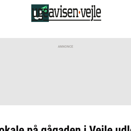
ANNONCE
lokale på gågaden i Vejle udl