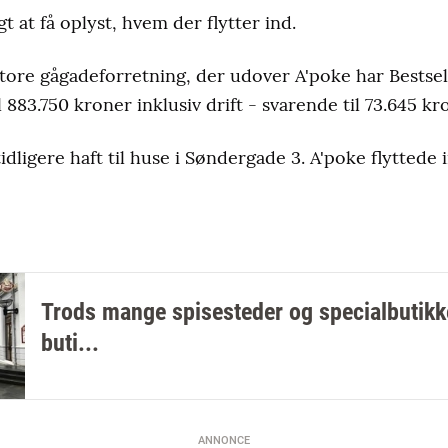
t at få oplyst, hvem der flytter ind.
 store gågadeforretning, der udover A'poke har Bestse
il 883.750 kroner inklusiv drift - svarende til 73.645
dligere haft til huse i Søndergade 3. A'poke flyttede 
Trods mange spisesteder og specialbutikk
buti...
ANNONCE