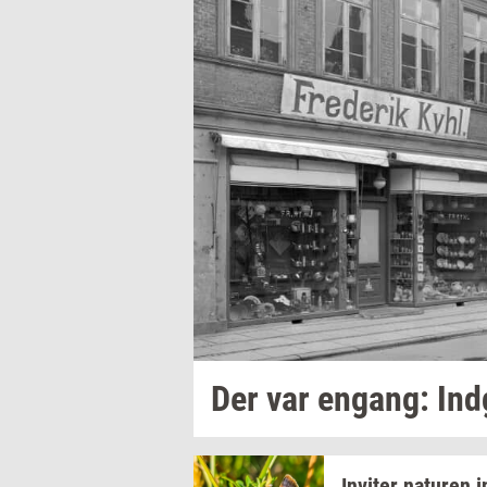
Der var
en­gang:
Ind
In­vi­ter
na­tu­ren
i