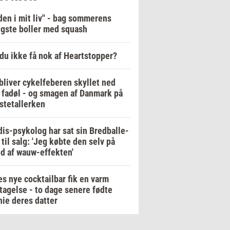
en i mit liv" - bag sommerens
igste boller med squash
du ikke få nok af Heartstopper?
bliver cykelfeberen skyllet ned
fadøl - og smagen af Danmark på
stetallerken
is-psykolog har sat sin Bredballe-
a til salg: 'Jeg købte den selv på
d af wauw-effekten'
es nye cocktailbar fik en varm
agelse - to dage senere fødte
ie deres datter