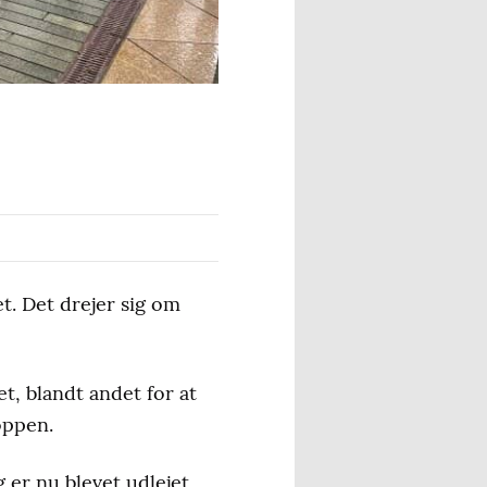
t. Det drejer sig om
et, blandt andet for at
oppen.
g er nu blevet udlejet