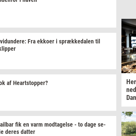
­vi­dun­de­re:
Fra
ek­ko­er
i
spræk­ke­da­len
til
klip­per
He
nok af
Heart­stop­per?
ned
Dan
tail­bar
fik en varm
mod­ta­gel­se
- to dage
se­
ie
deres
dat­ter