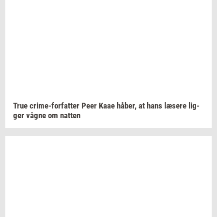
True
crime-​forfatter
Peer Kaae
håber,
at hans
læ­se­re
lig­
ger
vågne om
nat­ten