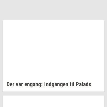
Der var
en­gang:
Ind­gan­gen
til
Pa­lads