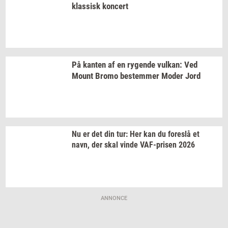
klas­sisk
kon­cert
På
kan­ten
af en
ry­gen­de
vulkan:
Ved
Mount Bromo
be­stem­mer
Moder Jord
Nu er det din tur: Her kan du
fo­re­slå
et
navn, der skal vinde
VAF-​prisen
2026
ANNONCE