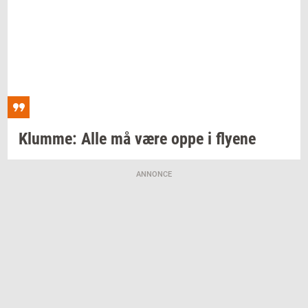
Klum­me:
Alle må være oppe i
fly­e­ne
ANNONCE