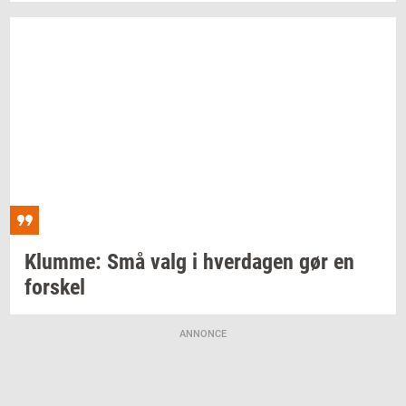
Klum­me:
Små valg i
hver­da­gen
gør en
for­skel
ANNONCE