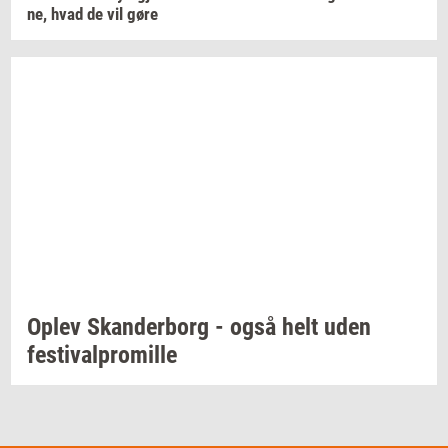
ne,
hvad de vil gøre
Oplev
Skan­der­borg
- også helt uden
festi­val­pro­mil­le