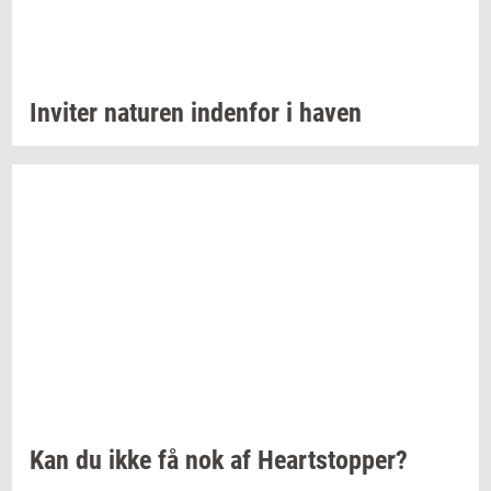
In­vi­ter
na­tu­ren
in­den­for
i haven
Kan du ikke få nok af
Heart­stop­per?