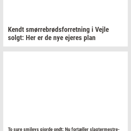
Kendt
smør­re­brød­s­for­ret­ning
i Vejle
solgt:
Her er de nye
eje­res
plan
To sure
smileys
gjor­de
ondt: Nu
for­tæl­ler
slag­ter­me­stre­