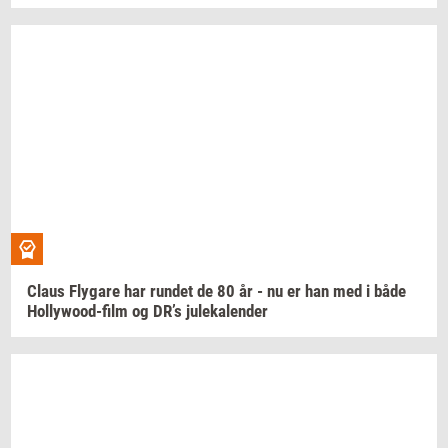
Claus
Fly­ga­re
har
run­det
de 80 år - nu er han med i både
Hollywood-​film
og DR’s
ju­le­ka­len­der