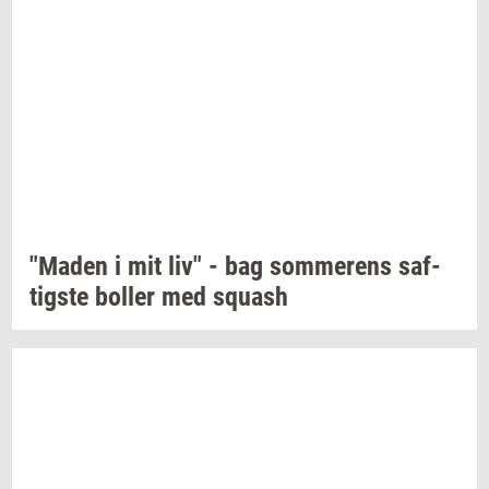
"Maden
i mit liv" - bag
som­me­rens
saf­
tig­ste
bol­ler
med
squash