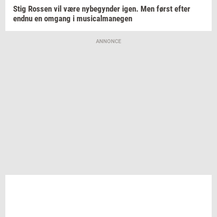
Stig
Ros­sen
vil være
ny­be­gyn­der
igen. Men først efter
endnu en
om­gang
i
mu­si­cal­ma­ne­gen
ANNONCE