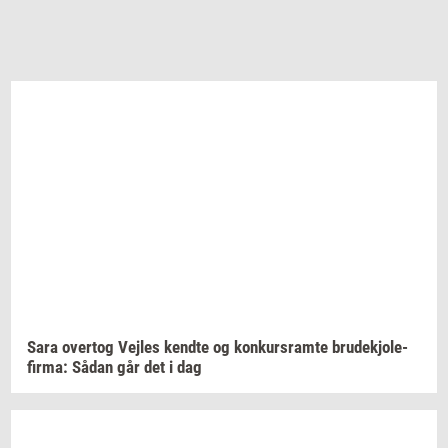
Sara
over­tog
Vej­les
kend­te
og
kon­kurs­ram­te
bru­dekjo­le­
fir­ma:
Sådan går det i dag