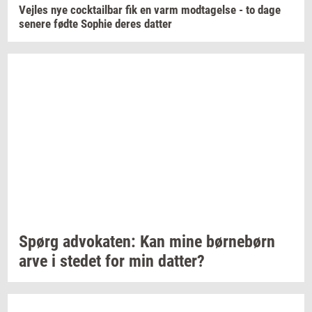
Vej­les
nye
co­ck­tail­bar
fik en varm
mod­ta­gel­se
- to dage
se­ne­re
fødte
Sop­hie
deres
dat­ter
Spørg
ad­vo­ka­ten:
Kan mine
bør­ne­børn
arve i
ste­det
for min
dat­ter?