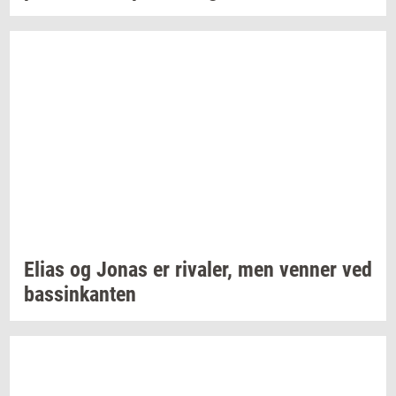
Elias og Jonas er
ri­va­ler,
men
ven­ner
ved
bas­sinkan­ten