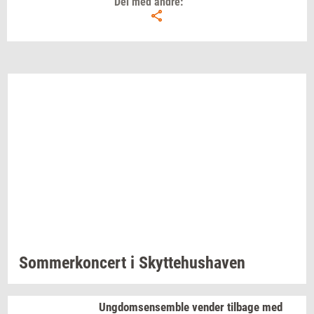
Del med andre:
Som­mer­kon­cert
i
Skyt­te­hus­ha­ven
Ung­dom­sen­sem­b­le
ven­der
til­ba­ge
med