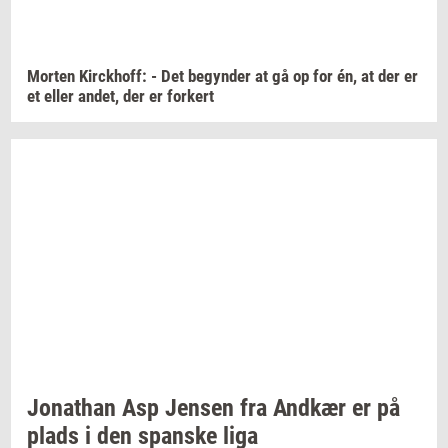
Mor­ten
Kirck­hoff:
- Det
be­gyn­der
at gå op for én, at der er
et eller
andet,
der er
for­kert
Jo­nat­han
Asp
Jen­sen
fra
And­kær
er på
plads i den
span­ske
liga