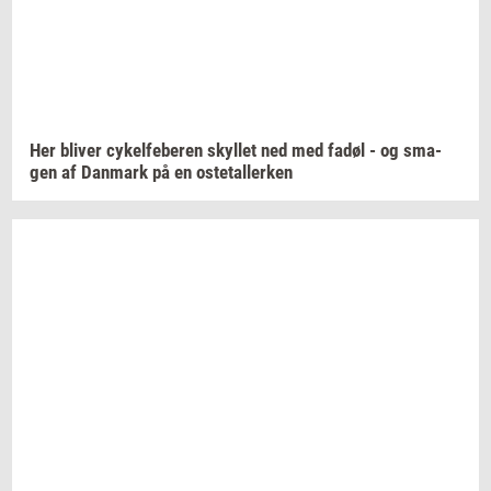
Her
bli­ver
cy­kel­fe­be­ren
skyl­let
ned med fadøl - og
sma­
gen
af
Dan­mark
på en
oste­tal­ler­ken