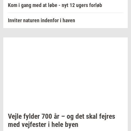
Kom i gang med at løbe - nyt 12 ugers forløb
Inviter naturen indenfor i haven
Vejle
fyl­der
700 år – og det skal
fejres
med
vej­fe­ster
i hele byen