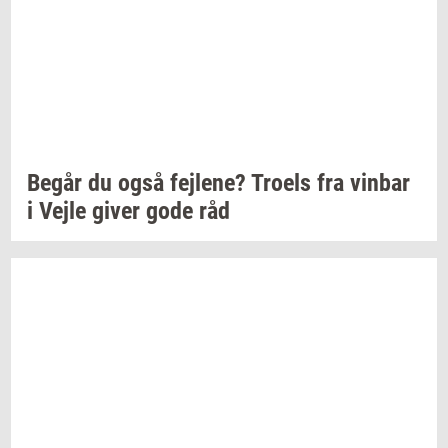
Begår du også
fejl­e­ne?
Tro­els
fra
vin­bar
i Vejle giver gode råd