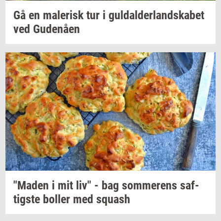
Gå en
ma­le­risk
tur i
gul­dal­der­land­ska­bet
ved
Gu­denå­en
"Maden
i mit liv" - bag
som­me­rens
saf­
tig­ste
bol­ler
med
squash