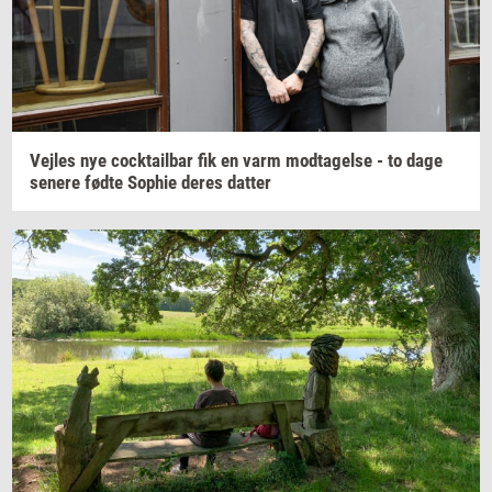
Vej­les
nye
co­ck­tail­bar
fik en varm
mod­ta­gel­se
- to dage
se­ne­re
fødte
Sop­hie
deres
dat­ter