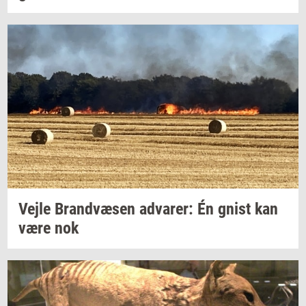
Vejle
Brand­væ­sen
ad­va­rer:
Én gnist kan
være nok