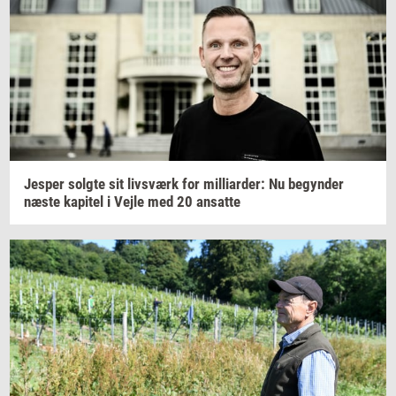
Jes­per
solg­te
sit
livs­værk
for
mil­li­ar­der:
Nu
be­gyn­der
næste
ka­pi­tel
i Vejle med 20
an­sat­te