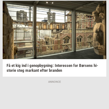
Få et kig ind i
genop­byg­ning:
In­ter­es­sen
for
Bør­sens
hi­
sto­rie
steg
mar­kant
efter
bran­den
ANNONCE