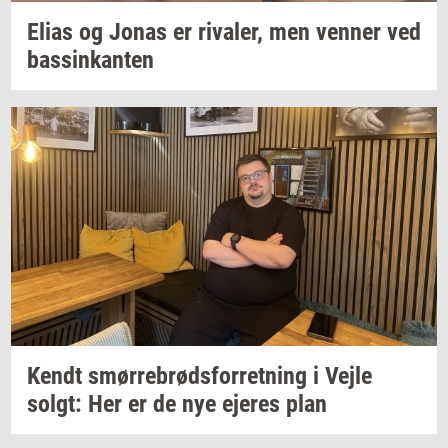
Elias og Jonas er
ri­va­ler,
men
ven­ner
ved
bas­sinkan­ten
Kendt
smør­re­brød­s­for­ret­ning
i Vejle
solgt:
Her er de nye
eje­res
plan