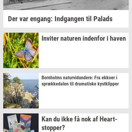
Der var
en­gang:
Ind­gan­gen
til
Pa­lads
In­vi­ter
na­tu­ren
in­den­for
i haven
Born­holms
na­tur­vi­dun­de­re:
Fra
ek­ko­er
i
spræk­ke­da­len
til
dra­ma­ti­ske
kyst­klip­per
Kan du ikke få nok af
Heart­
stop­per?