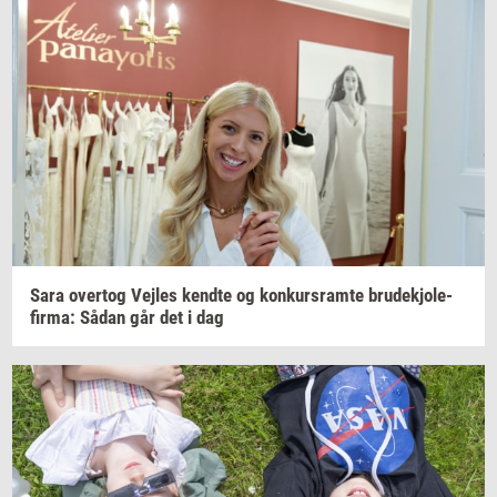
Sara
over­tog
Vej­les
kend­te
og
kon­kurs­ram­te
bru­dekjo­le­
fir­ma:
Sådan går det i dag