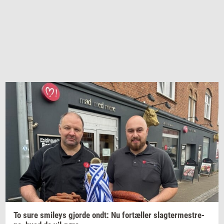
To sure
smileys
gjor­de
ondt: Nu
for­tæl­ler
slag­ter­me­stre­