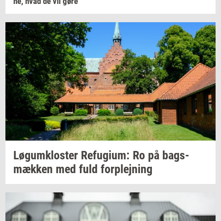
ne,
hvad de vil gøre
Løgum­klo­ster
Re­fu­gi­um:
Ro på
bags­
mæk­ken
med fuld
for­plej­ning