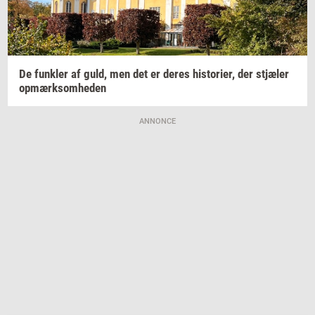
De
funk­ler
af guld, men det er deres
hi­sto­ri­er,
der
stjæ­ler
op­mærk­som­he­den
ANNONCE