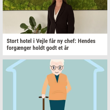
Stort hotel i Vejle får ny chef:
Hen­des
for­gæn­ger
holdt godt et år