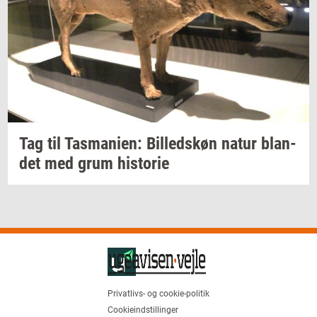
Tag til
Tas­ma­ni­en:
Bil­leds­køn
natur
blan­
det
med grum
hi­sto­rie
Privatlivs- og cookie-politik
Cookieindstillinger