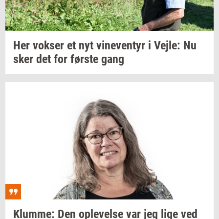
Her
vok­ser
et nyt
vi­ne­ven­tyr
i
Vejle:
Nu
sker det for
før­ste
gang
Klum­me:
Den
op­le­vel­se
var jeg lige ved