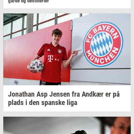
går­de
og
destil­le­ri­er
Jo­nat­han
Asp
Jen­sen
fra
And­kær
er på
plads i den
span­ske
liga