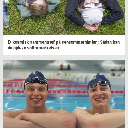
Et
kos­misk
sam­men­træf
på
sen­som­mer­him­len:
Sådan kan
du
op­le­ve
sol­for­mør­kel­sen