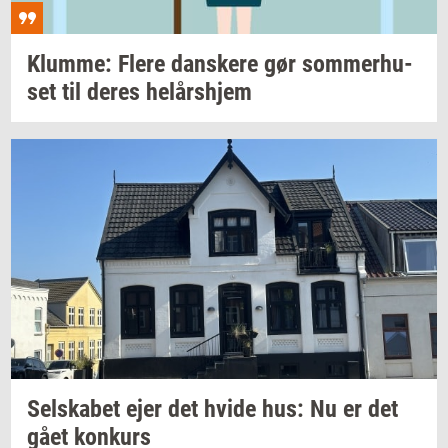
Klum­me: Flere
dan­ske­re
gør
som­mer­hu­
set
til deres
helårs­hjem
Sel­ska­bet
ejer det hvide hus: Nu er det
gået
kon­kurs