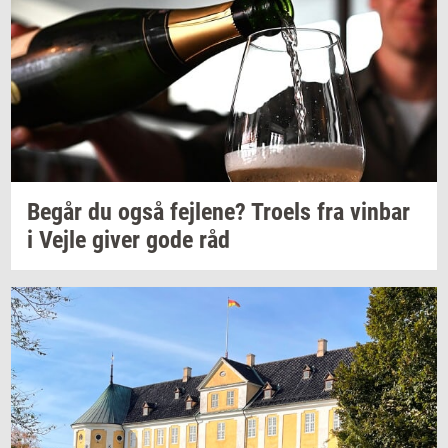
Begår du også
fejl­e­ne?
Tro­els
fra
vin­bar
i Vejle giver gode råd