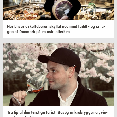
Her
bli­ver
cy­kel­fe­be­ren
skyl­let
ned med fadøl - og
sma­
gen
af
Dan­mark
på en
oste­tal­ler­ken
Tre tip til den
tørsti­ge
turist:
Besøg
mi­kro­bryg­ge­ri­er,
vin­