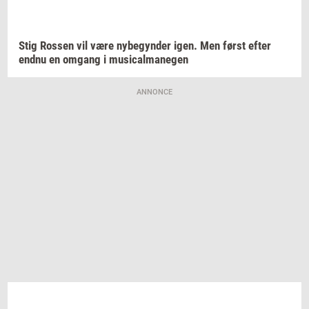
Stig
Ros­sen
vil være
ny­be­gyn­der
igen. Men først efter
endnu en
om­gang
i
mu­si­cal­ma­ne­gen
ANNONCE