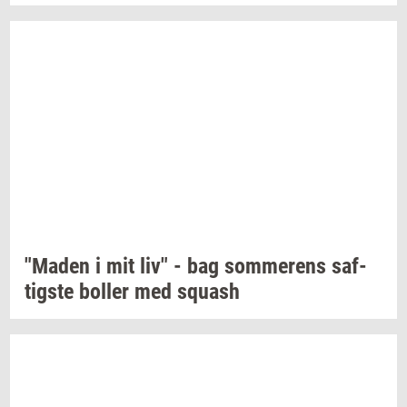
"Maden
i mit liv" - bag
som­me­rens
saf­
tig­ste
bol­ler
med
squash