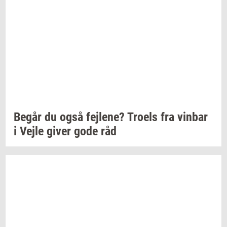
Begår du også
fejl­e­ne?
Tro­els
fra
vin­bar
i Vejle giver gode råd