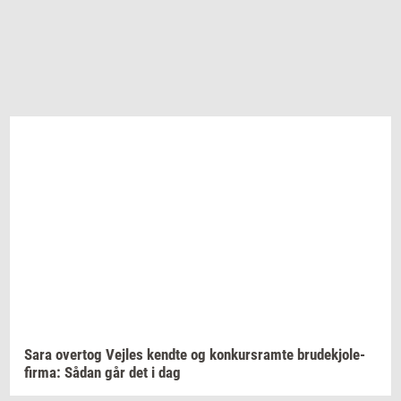
Sara
over­tog
Vej­les
kend­te
og
kon­kurs­ram­te
bru­dekjo­le­
fir­ma:
Sådan går det i dag