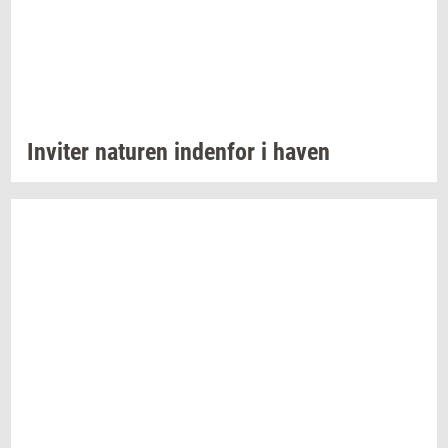
In­vi­ter
na­tu­ren
in­den­for
i haven