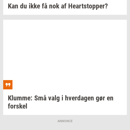
Kan du ikke få nok af
Heart­stop­per?
Klum­me:
Små valg i
hver­da­gen
gør en
for­skel
ANNONCE