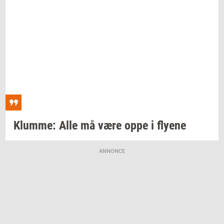
Klum­me:
Alle må være oppe i
fly­e­ne
ANNONCE