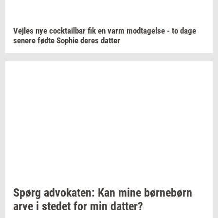
Vej­les
nye
co­ck­tail­bar
fik en varm
mod­ta­gel­se
- to dage
se­ne­re
fødte
Sop­hie
deres
dat­ter
Spørg
ad­vo­ka­ten:
Kan mine
bør­ne­børn
arve i
ste­det
for min
dat­ter?