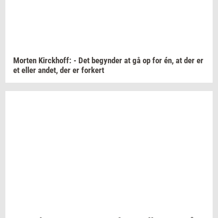
Mor­ten
Kirck­hoff:
- Det
be­gyn­der
at gå op for én, at der er
et eller
andet,
der er
for­kert