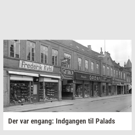
Der var
en­gang:
Ind­gan­gen
til
Pa­lads