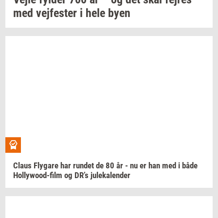
med
vej­fe­ster
i hele byen
Claus
Fly­ga­re
har
run­det
de 80 år - nu er han med i både
Hollywood-​film
og DR’s
ju­le­ka­len­der