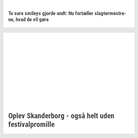
To sure
smileys
gjor­de
ondt: Nu
for­tæl­ler
slag­ter­me­stre­
ne,
hvad de vil gøre
Oplev
Skan­der­borg
- også helt uden
festi­val­pro­mil­le