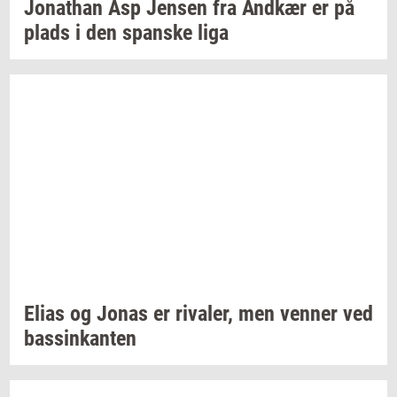
Jo­nat­han
Asp
Jen­sen
fra
And­kær
er på
plads i den
span­ske
liga
Elias og Jonas er
ri­va­ler,
men
ven­ner
ved
bas­sinkan­ten