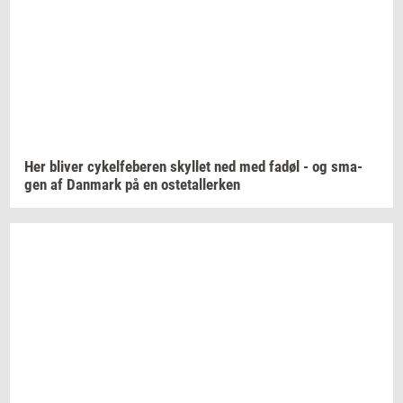
Her
bli­ver
cy­kel­fe­be­ren
skyl­let
ned med fadøl - og
sma­
gen
af
Dan­mark
på en
oste­tal­ler­ken