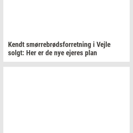
Kendt
smør­re­brød­s­for­ret­ning
i Vejle
solgt:
Her er de nye
eje­res
plan