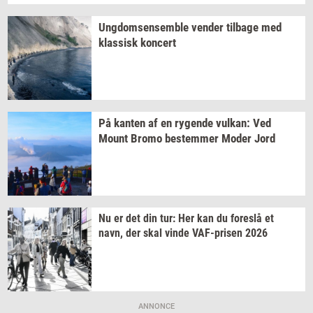
Ung­dom­sen­sem­b­le
ven­der
til­ba­ge
med
klas­sisk
kon­cert
På
kan­ten
af en
ry­gen­de
vulkan:
Ved
Mount Bromo
be­stem­mer
Moder Jord
Nu er det din tur: Her kan du
fo­re­slå
et
navn, der skal vinde
VAF-​prisen
2026
ANNONCE