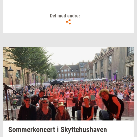
Del med andre:
Som­mer­kon­cert
i
Skyt­te­hus­ha­ven