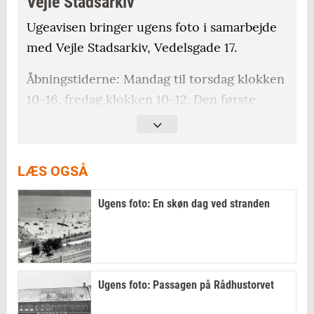
Vejle Stadsarkiv
Ugeavisen bringer ugens foto i samarbejde
med Vejle Stadsarkiv, Vedelsgade 17.
Åbningstiderne: Mandag til torsdag klokken
10-16, fredag klokken 10-12. Den første
lørdag i måneden kan læsesalen også
benyttes klokken 10-14.
LÆS OGSÅ
Ugens foto: En skøn dag ved stranden
Ugens foto: Passagen på Rådhustorvet