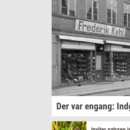
Der var
en­gang:
Ind
In­vi­ter
na­tu­ren
i