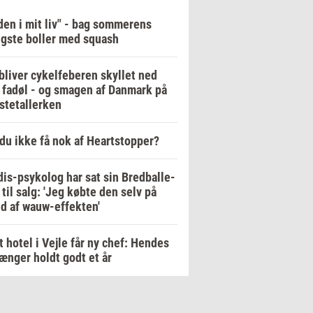
en i mit liv" - bag sommerens
igste boller med squash
bliver cykelfeberen skyllet ned
fadøl - og smagen af Danmark på
stetallerken
du ikke få nok af Heartstopper?
is-psykolog har sat sin Bredballe-
a til salg: 'Jeg købte den selv på
d af wauw-effekten'
t hotel i Vejle får ny chef: Hendes
ænger holdt godt et år