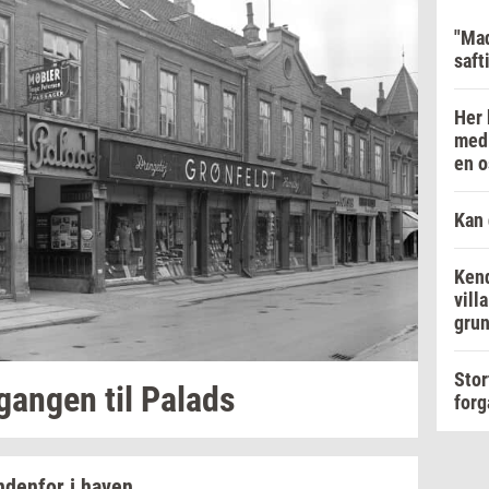
"Mad
saft
Her 
med 
en o
Kan 
Kend
vill
grun
Stor
­gan­gen
til
Pa­lads
forg
n­den­for
i haven