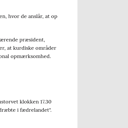
n, hvor de anslår, at op
uværende præsident,
r, at kurdiske områder
ational opmærksomhed.
ustorvet klokken 17.30
 dræbte i fædrelandet".