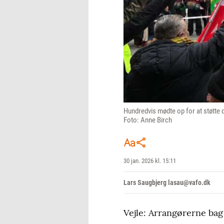
Hundredvis mødte op for at støtte 
Foto: Anne Birch
30 jan. 2026 kl. 15:11
Lars Saugbjerg lasau@vafo.dk
Vejle: Arrangørerne bag 