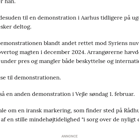
er han.
esuden til en demonstration i Aarhus tidligere på uge
sker deltog.
r demonstrationen blandt andet rettet mod Syriens n
vertog magten i december 2024. Arrangørerne hævde
r under pres og mangler både beskyttelse og intern
else til demonstrationen.
så en anden demonstration i Vejle søndag 1. februar.
 tale om en iransk markering, som finder sted på Rådh
r af en stille mindehøjtidelighed "i sorg over de nyligt
ANNONCE