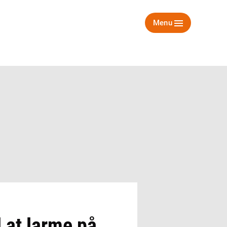
Menu
 at larme på