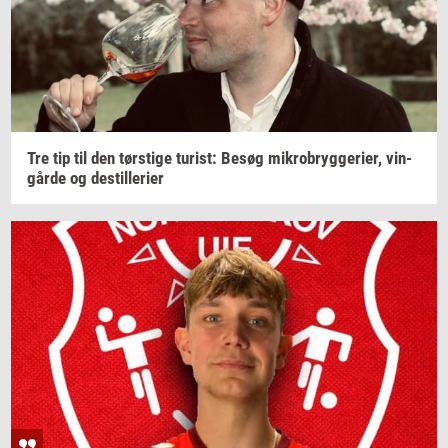
Tre tip til den
tørsti­ge
turist:
Besøg
mi­kro­bryg­ge­ri­er,
vin­
går­de
og
destil­le­ri­er