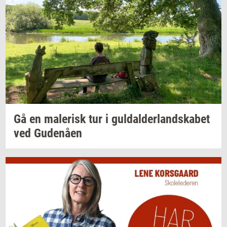
Gå en
ma­le­risk
tur i
gul­dal­der­land­ska­bet
ved
Gu­denå­en