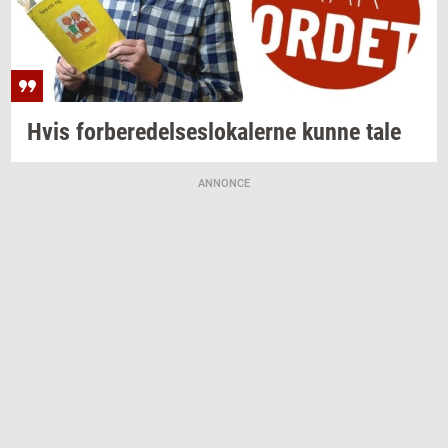
Hvis
for­be­re­del­ses­lo­ka­ler­ne
kunne tale
ANNONCE