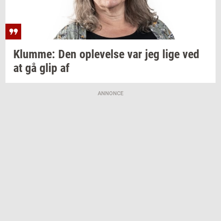
Klum­me:
Den
op­le­vel­se
var jeg lige ved
at gå glip af
ANNONCE