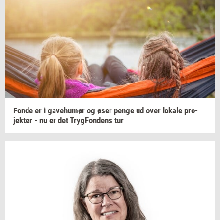
Fonde er i
ga­ve­hu­mør
og øser penge ud over
lo­ka­le
pro­
jek­ter
- nu er det
Tryg­Fon­dens
tur