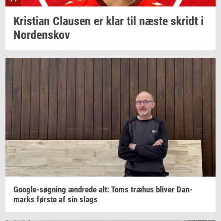
Kri­sti­an
Clau­sen
er klar til næste
skridt
i
Nor­denskov
Google-​søgning
æn­dre­de
alt: Toms
træhus
bli­ver
Dan­
marks
før­ste
af sin slags