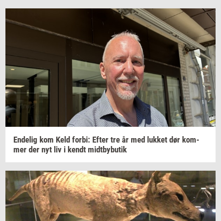
En­de­lig
kom Keld
forbi:
Efter tre år med
luk­ket
dør
kom­
mer
der nyt liv i kendt
midt­by­bu­tik