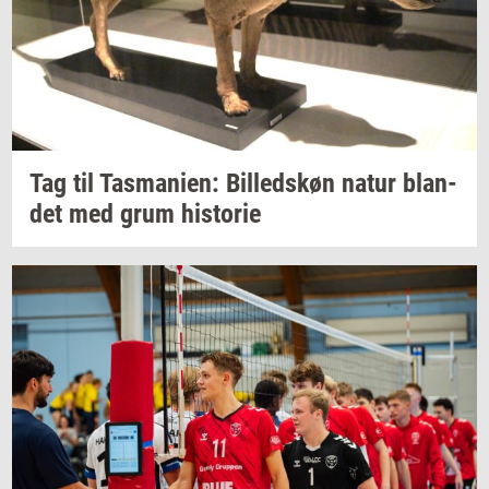
Tag til
Tas­ma­ni­en:
Bil­leds­køn
natur
blan­
det
med grum
hi­sto­rie