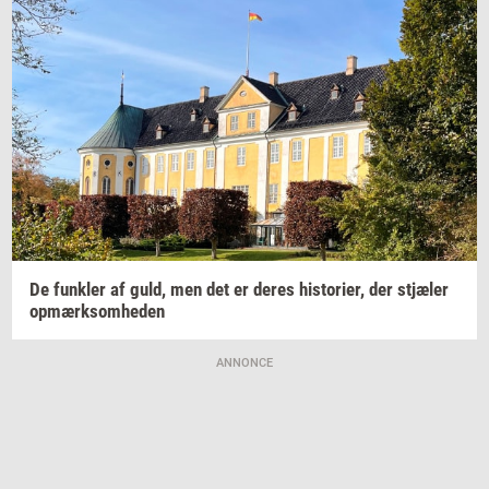
De
funk­ler
af guld, men det er deres
hi­sto­ri­er,
der
stjæ­ler
op­mærk­som­he­den
ANNONCE