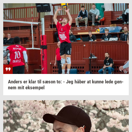
An­ders
er klar til sæson to: - Jeg håber at kunne lede
gen­
nem
mit
ek­sem­pel