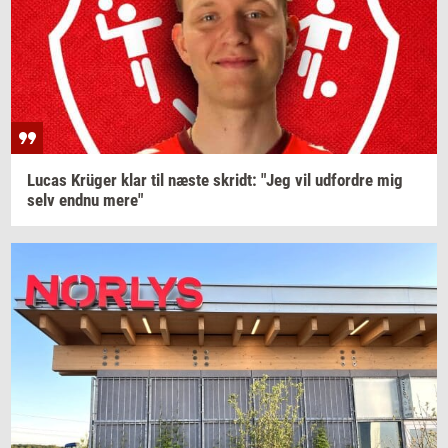
Lucas
Krüger
klar til næste
skridt:
"Jeg vil
ud­for­dre
mig
selv endnu mere"