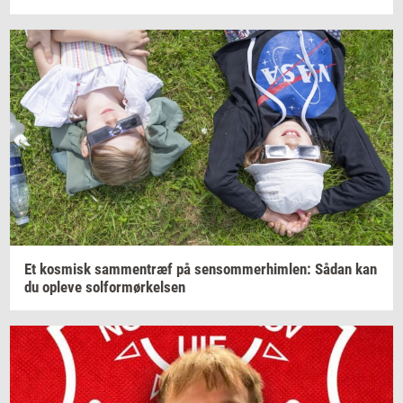
Et
kos­misk
sam­men­træf
på
sen­som­mer­him­len:
Sådan kan
du
op­le­ve
sol­for­mør­kel­sen