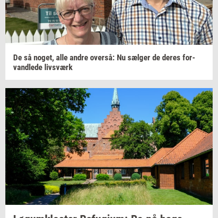
De så
noget,
alle andre
over­så:
Nu
sæl­ger
de deres
for­
vand­le­de
livs­værk