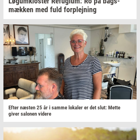
Løgum­klo­ster
Re­fu­gi­um:
Ro på
bags­
mæk­ken
med fuld
for­plej­ning
Efter
næ­sten
25 år i samme
lo­ka­ler
er det slut: Mette
giver
sa­lo­nen
vi­de­re