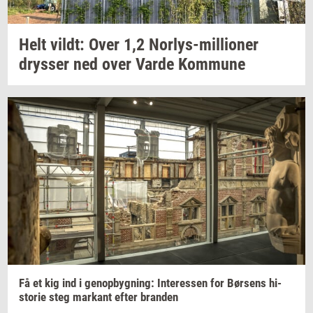
Helt
vildt:
Over 1,2
Norlys-​millioner
drys­ser
ned over Varde
Kom­mu­ne
Få et kig ind i
genop­byg­ning:
In­ter­es­sen
for
Bør­sens
hi­
sto­rie
steg
mar­kant
efter
bran­den