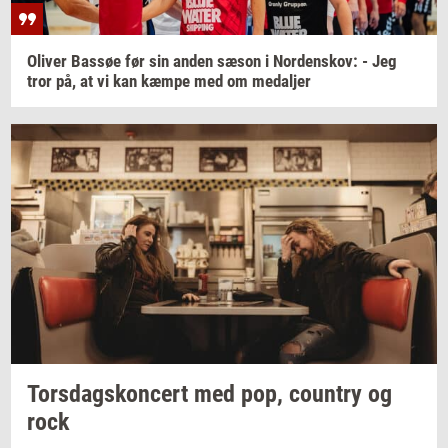
Oli­ver
Bas­søe
før sin anden sæson i
Nor­denskov:
- Jeg
tror på, at vi kan kæmpe med om
me­dal­jer
Tors­dags­kon­cert
med pop,
co­un­try
og
rock