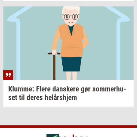
Klum­me: Flere
dan­ske­re
gør
som­mer­hu­
set
til deres
helårs­hjem