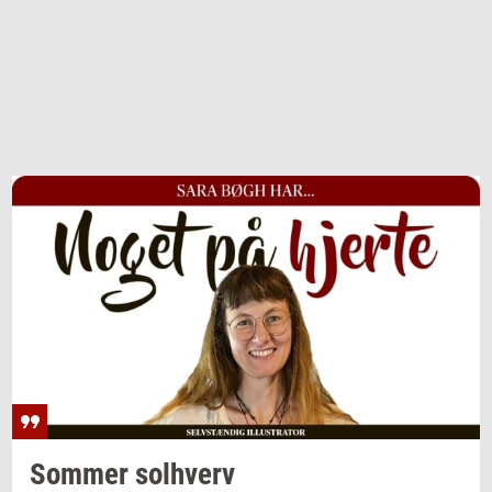
Som­mer
sol­hverv