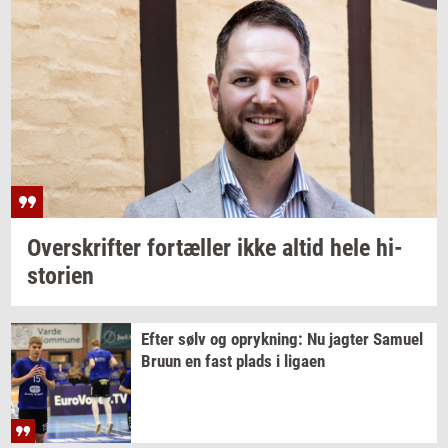
Over­skrif­ter
for­tæl­ler
ikke altid hele
hi­
sto­ri­en
Efter sølv og
op­ryk­ning:
Nu
jag­ter
Samu­el
Bruun en fast plads i
liga­en