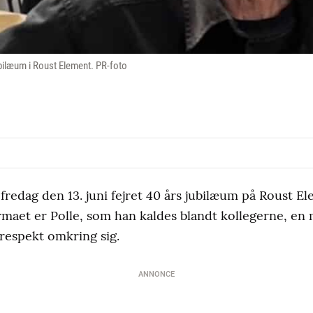
ubilæum i Roust Element. PR-foto
redag den 13. juni fejret 40 års jubilæum på Roust El
rmaet er Polle, som han kaldes blandt kollegerne, en
respekt omkring sig.
ANNONCE