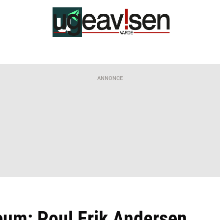
ANNONCE
æum: Poul Erik Andersen