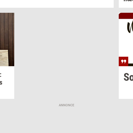
:
S
s
ANNONCE