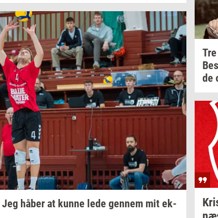
Tre
Be
de
Kri­
 - Jeg håber at kunne lede
gen­nem
mit
ek­
næ