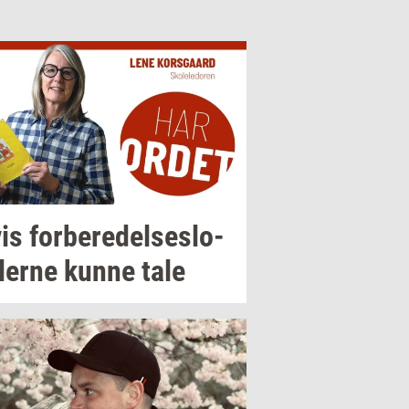
is
for­be­re­del­ses­lo­
ler­ne
kunne tale