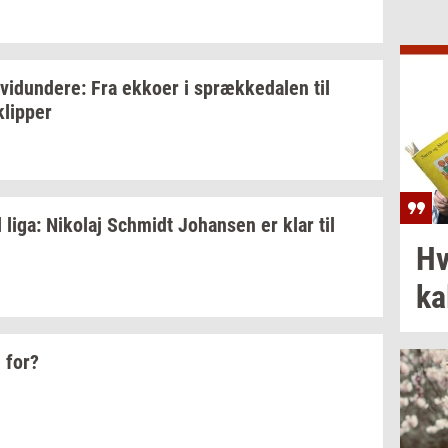
­vi­dun­de­re:
Fra
ek­ko­er
i
spræk­ke­da­len
til
klip­per
l liga:
Ni­ko­laj
Sch­midt
Jo­han­sen
er klar til
Hv
ka­
 for?