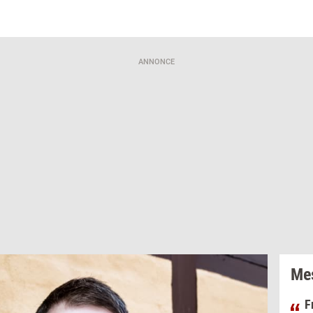
ANNONCE
Mes
F