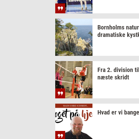
Born­holms
na­tur
dra­ma­ti­ske
kyst­
Fra 2.
di­vi­sion
ti
næste
skridt
Hvad er vi bange