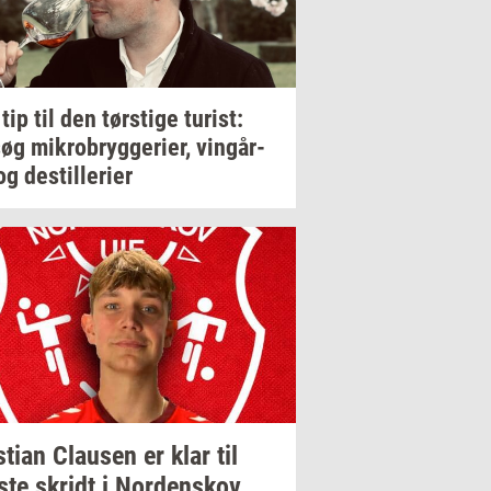
 tip til den
tørsti­ge
turist:
søg
mi­kro­bryg­ge­ri­er,
vin­går­
og
destil­le­ri­er
sti­an
Clau­sen
er klar til
ste
skridt
i
Nor­denskov