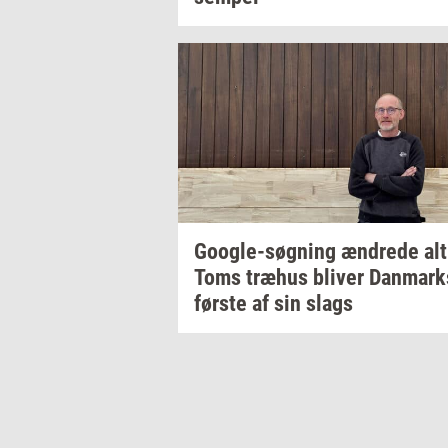
Google-​søgning
æn­dre­de
alt
Toms
træhus
bli­ver
Dan­mark
før­ste
af sin slags