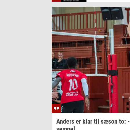
An­ders
er klar til sæson to:
sem­pel