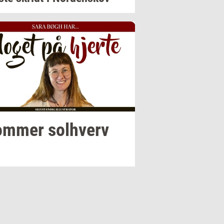
om­mer
sol­hverv