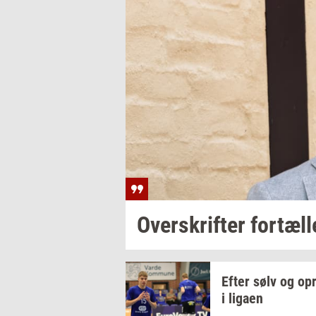
Over­skrif­ter
for­tæl­l
Efter sølv og
op­
i
liga­en