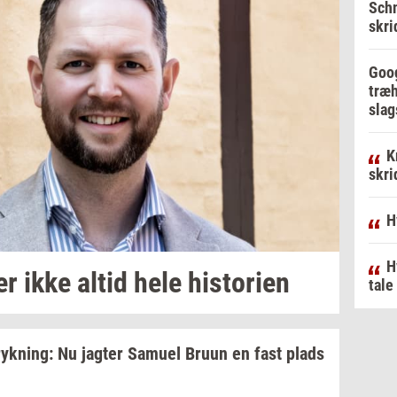
Schm
skri
Goog
træh
slag
K
skri
H
H
er
ikke altid hele
hi­sto­ri­en
tale
ryk­ning:
Nu
jag­ter
Samu­el
Bruun en fast plads