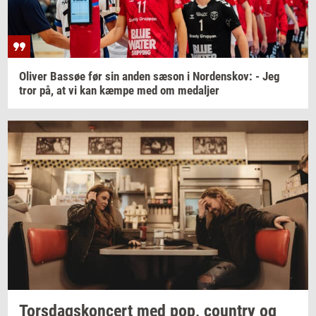
Oli­ver
Bas­søe
før sin anden sæson i
Nor­denskov:
- Jeg
tror på, at vi kan kæmpe med om
me­dal­jer
Tors­dags­kon­cert
med pop,
co­un­try
og