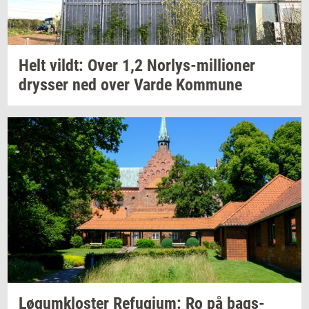
Helt
vildt:
Over 1,2
Norlys-​millioner
drys­ser
ned over Varde
Kom­mu­ne
Løgum­klo­ster
Re­fu­gi­um:
Ro på
bags­