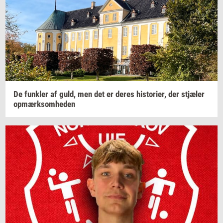
De
funk­ler
af guld, men det er deres
hi­sto­ri­er,
der
stjæ­ler
op­mærk­som­he­den