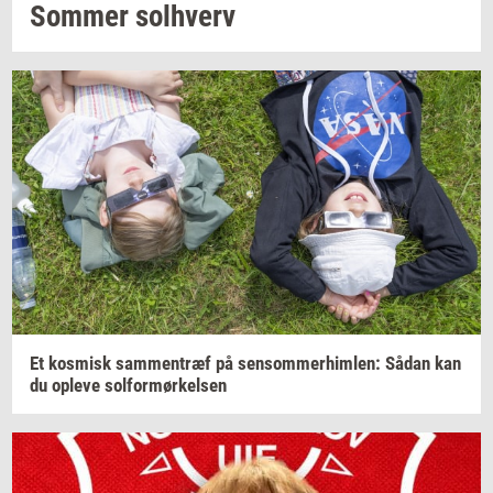
Som­mer
sol­hverv
Et
kos­misk
sam­men­træf
på
sen­som­mer­him­len:
Sådan kan
du
op­le­ve
sol­for­mør­kel­sen