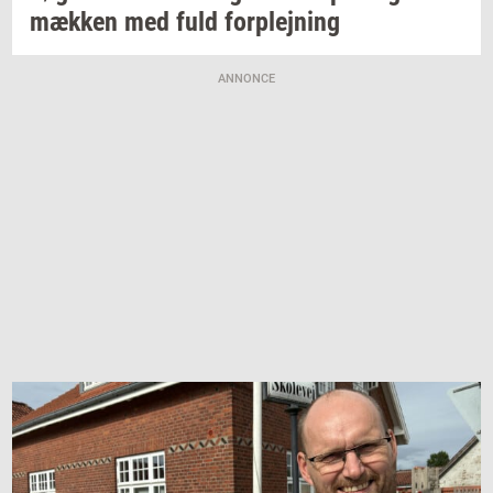
mæk­ken
med fuld
for­plej­ning
ANNONCE