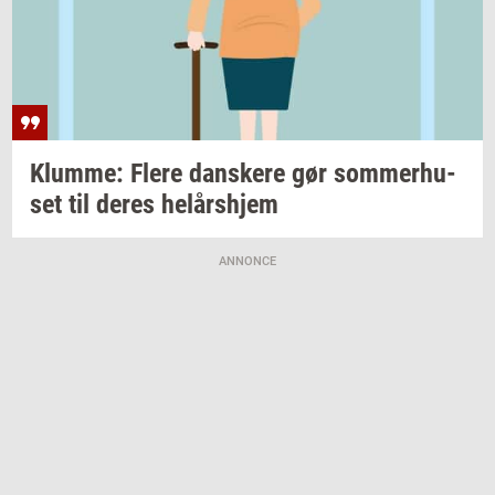
Klum­me: Flere
dan­ske­re
gør
som­mer­hu­
set
til deres
helårs­hjem
ANNONCE