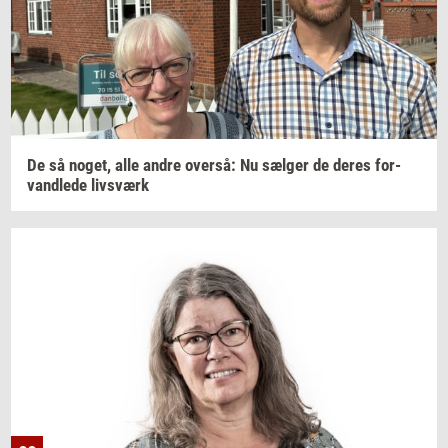
De så
noget,
alle andre
over­så:
Nu
sæl­ger
de deres
for­
vand­le­de
livs­værk