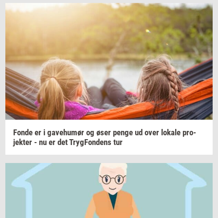
Fonde er i
ga­ve­hu­mør
og øser penge ud over
lo­ka­le
pro­
jek­ter
- nu er det
Tryg­Fon­dens
tur