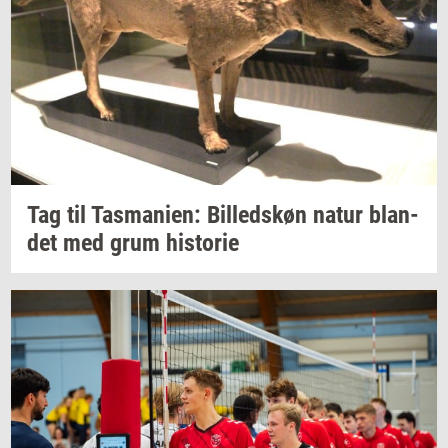
Tag til
Tas­ma­ni­en:
Bil­leds­køn
natur
blan­
det
med grum
hi­sto­rie