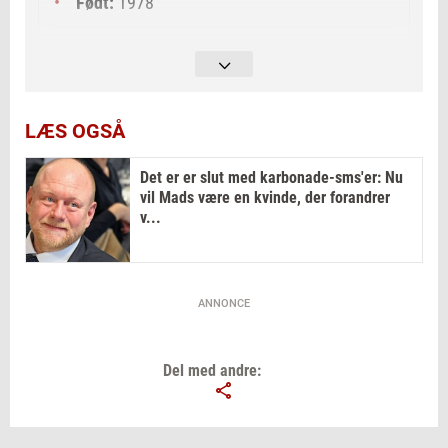
Født:
1978
Parti:
Venstre
Post:
Borgmester i Varde Kommune (2021–
2025)
LÆS OGSÅ
Baggrund:
Tidligere minkavler
Det er er slut med karbonade-sms'er: Nu
vil Mads være en kvinde, der forandrer
v...
Familie:
Bor i Sig med sin kone Tina
ANNONCE
Del med andre: