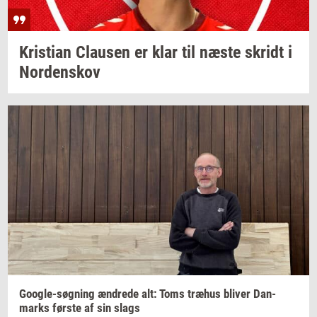
Kri­sti­an
Clau­sen
er klar til næste
skridt
i
Nor­denskov
Google-​søgning
æn­dre­de
alt: Toms
træhus
bli­ver
Dan­
marks
før­ste
af sin slags