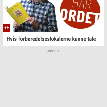
Hvis
for­be­re­del­ses­lo­ka­ler­ne
kunne tale
ANNONCE