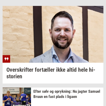
Over­skrif­ter
for­tæl­ler
ikke altid hele
hi­
sto­ri­en
Efter sølv og
op­ryk­ning:
Nu
jag­ter
Samu­el
Bruun en fast plads i
liga­en