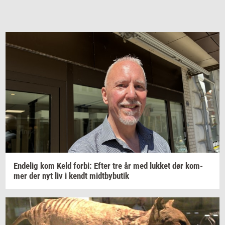
En­de­lig
kom Keld
forbi:
Efter tre år med
luk­ket
dør
kom­
mer
der nyt liv i kendt
midt­by­bu­tik