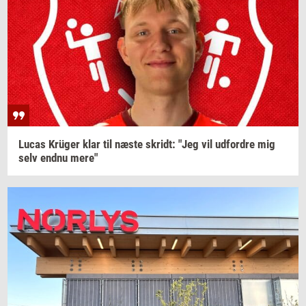
Lucas
Krüger
klar til næste
skridt:
"Jeg vil
ud­for­dre
mig
selv endnu mere"