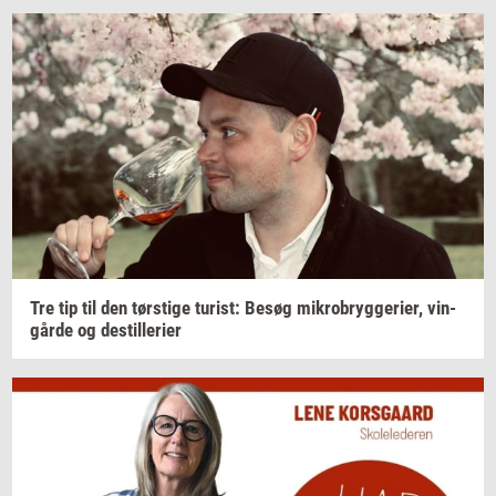
Tre tip til den
tørsti­ge
turist:
Besøg
mi­kro­bryg­ge­ri­er,
vin­
går­de
og
destil­le­ri­er