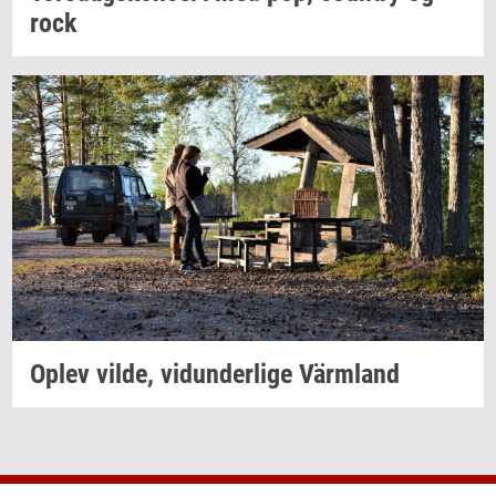
rock
Oplev
vilde,
vi­dun­der­li­ge
Värmland