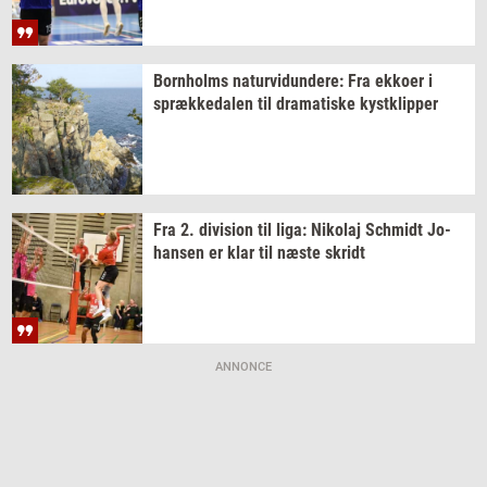
Born­holms
na­tur­vi­dun­de­re:
Fra
ek­ko­er
i
spræk­ke­da­len
til
dra­ma­ti­ske
kyst­klip­per
Fra 2.
di­vi­sion
til liga:
Ni­ko­laj
Sch­midt
Jo­
han­sen
er klar til næste
skridt
ANNONCE