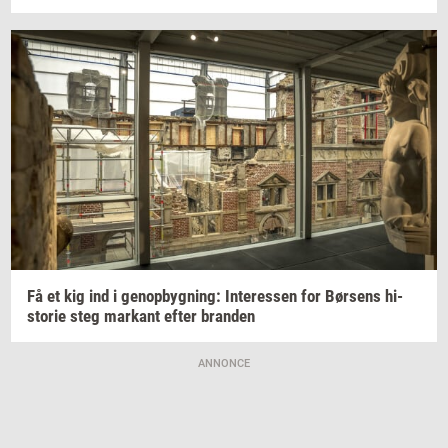
Få et kig ind i
genop­byg­ning:
In­ter­es­sen
for
Bør­sens
hi­
sto­rie
steg
mar­kant
efter
bran­den
ANNONCE