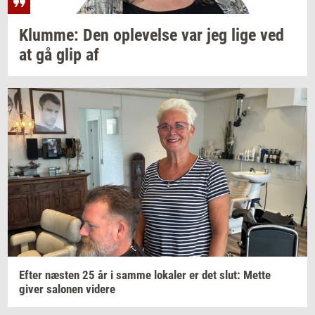
Klum­me:
Den
op­le­vel­se
var jeg lige ved
at gå glip af
Efter
næ­sten
25 år i samme
lo­ka­ler
er det slut: Mette
giver
sa­lo­nen
vi­de­re