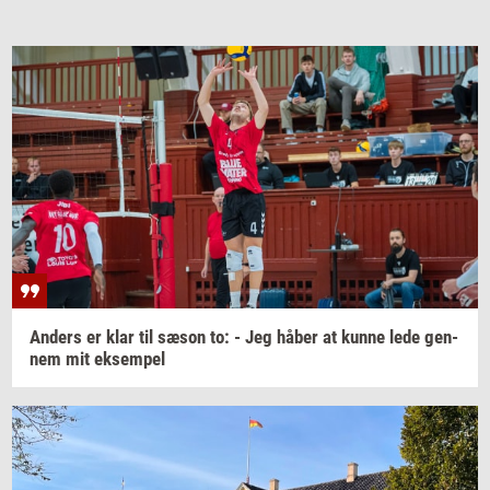
An­ders
er klar til sæson to: - Jeg håber at kunne lede
gen­
nem
mit
ek­sem­pel