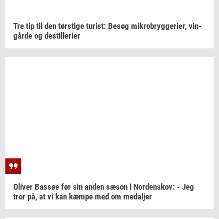
Tre tip til den
tørsti­ge
turist:
Besøg
mi­kro­bryg­ge­ri­er,
vin­
går­de
og
destil­le­ri­er
Oli­ver
Bas­søe
før sin anden sæson i
Nor­denskov:
- Jeg
tror på, at vi kan kæmpe med om
me­dal­jer