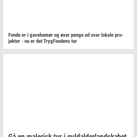
Fonde er i
ga­ve­hu­mør
og øser penge ud over
lo­ka­le
pro­
jek­ter
- nu er det
Tryg­Fon­dens
tur
Gå en
ma­le­risk
tur i
gul­dal­der­land­ska­bet