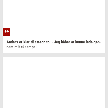
An­ders
er klar til sæson to: - Jeg håber at kunne lede
gen­
nem
mit
ek­sem­pel