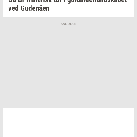
ved
Gu­denå­en
ANNONCE