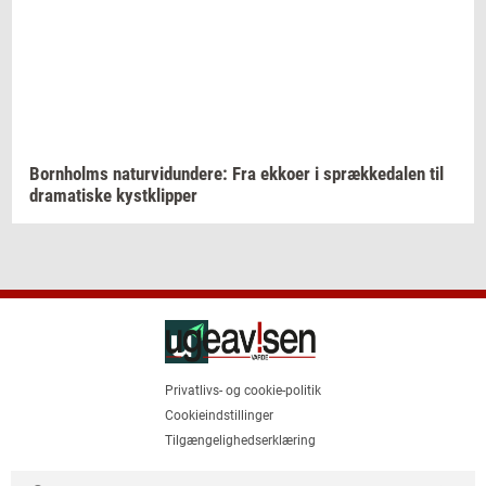
Born­holms
na­tur­vi­dun­de­re:
Fra
ek­ko­er
i
spræk­ke­da­len
til
dra­ma­ti­ske
kyst­klip­per
Privatlivs- og cookie-politik
Cookieindstillinger
Tilgængelighedserklæring