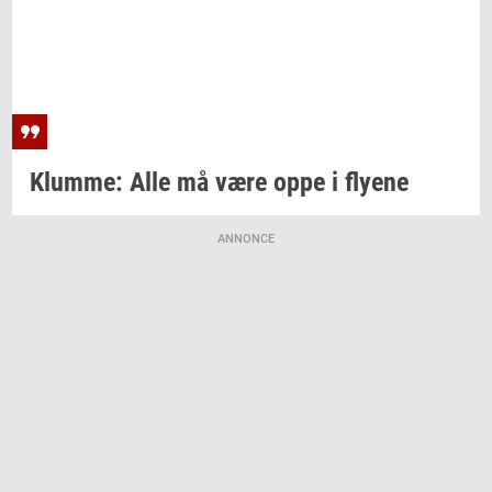
Klum­me:
Alle må være oppe i
fly­e­ne
ANNONCE