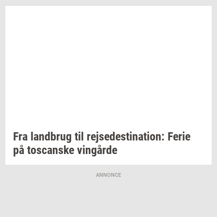
Fra
land­brug
til
rej­se­desti­na­tion:
Ferie
på
toscan­ske
vin­går­de
ANNONCE