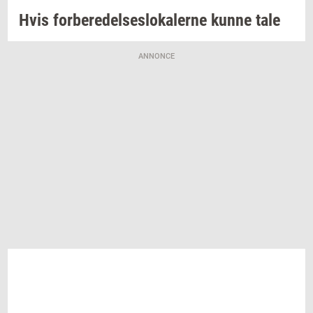
Hvis
for­be­re­del­ses­lo­ka­ler­ne
kunne tale
ANNONCE