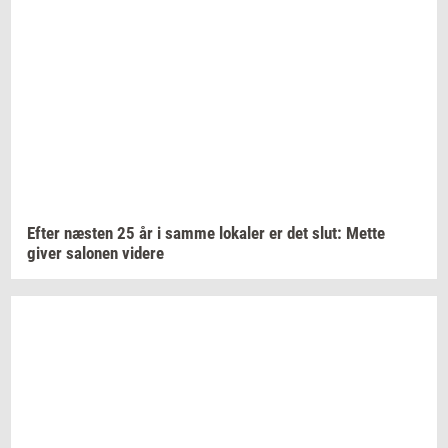
Efter
næ­sten
25 år i samme
lo­ka­ler
er det slut: Mette
giver
sa­lo­nen
vi­de­re