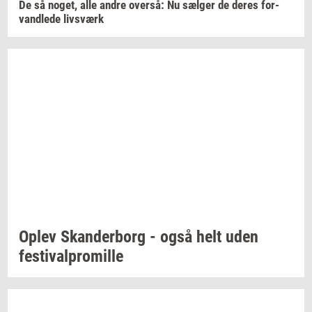
De så
noget,
alle andre
over­så:
Nu
sæl­ger
de deres
for­
vand­le­de
livs­værk
Oplev
Skan­der­borg
- også helt uden
festi­val­pro­mil­le