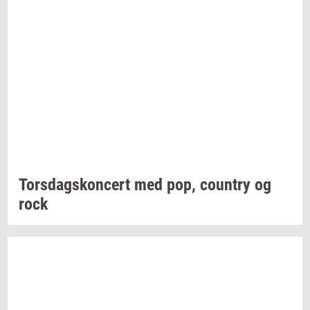
Tors­dags­kon­cert
med pop,
co­un­try
og
rock