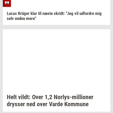
Lucas
Krüger
klar til næste
skridt:
"Jeg vil
ud­for­dre
mig
selv endnu mere"
Helt
vildt:
Over 1,2
Norlys-​millioner
drys­ser
ned over Varde
Kom­mu­ne