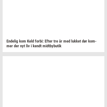
En­de­lig
kom Keld
forbi:
Efter tre år med
luk­ket
dør
kom­
mer
der nyt liv i kendt
midt­by­bu­tik