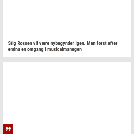
Stig
Ros­sen
vil være
ny­be­gyn­der
igen. Men først efter
endnu en
om­gang
i
mu­si­cal­ma­ne­gen