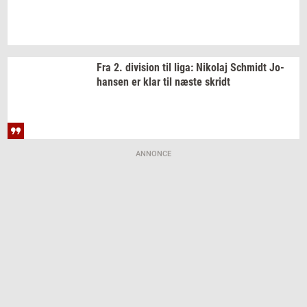
Fra 2.
di­vi­sion
til liga:
Ni­ko­laj
Sch­midt
Jo­
han­sen
er klar til næste
skridt
ANNONCE