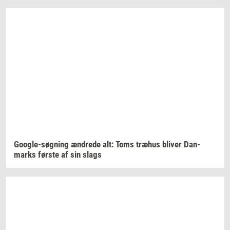
Google-​søgning
æn­dre­de
alt: Toms
træhus
bli­ver
Dan­
marks
før­ste
af sin slags