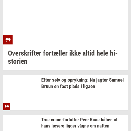
Over­skrif­ter
for­tæl­ler
ikke altid hele
hi­
sto­ri­en
Efter sølv og
op­ryk­ning:
Nu
jag­ter
Samu­el
Bruun en fast plads i
liga­en
True
crime-​forfatter
Peer Kaae
håber,
at
hans
læ­se­re
lig­ger
vågne om
nat­ten