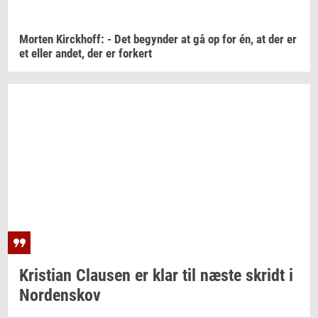
Mor­ten
Kirck­hoff:
- Det
be­gyn­der
at gå op for én, at der er
et eller
andet,
der er
for­kert
Kri­sti­an
Clau­sen
er klar til næste
skridt
i
Nor­denskov