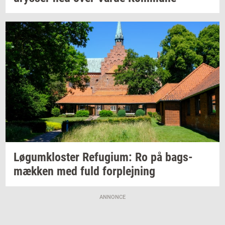
Løgum­klo­ster
Re­fu­gi­um:
Ro på
bags­
mæk­ken
med fuld
for­plej­ning
ANNONCE