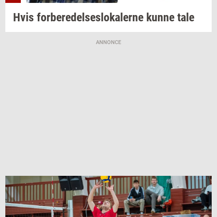
Hvis
for­be­re­del­ses­lo­ka­ler­ne
kunne tale
ANNONCE