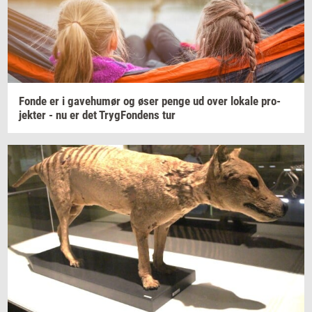
Fonde er i
ga­ve­hu­mør
og øser penge ud over
lo­ka­le
pro­
jek­ter
- nu er det
Tryg­Fon­dens
tur