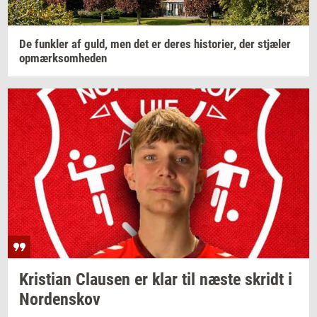
De
funk­ler
af guld, men det er deres
hi­sto­ri­er,
der
stjæ­ler
op­mærk­som­he­den
Kri­sti­an
Clau­sen
er klar til næste
skridt
i
Nor­denskov