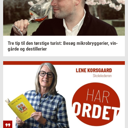
Tre tip til den
tørsti­ge
turist:
Besøg
mi­kro­bryg­ge­ri­er,
vin­
går­de
og
destil­le­ri­er