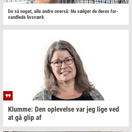
De så
noget,
alle andre
over­så:
Nu
sæl­ger
de deres
for­
vand­le­de
livs­værk
Klum­me:
Den
op­le­vel­se
var jeg lige ved
at gå glip af