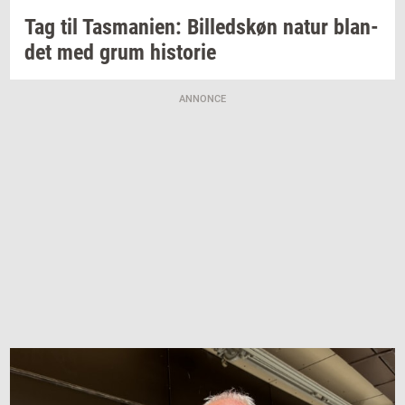
Tag til
Tas­ma­ni­en:
Bil­leds­køn
natur
blan­
det
med grum
hi­sto­rie
ANNONCE