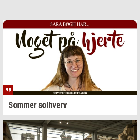
Som­mer
sol­hverv