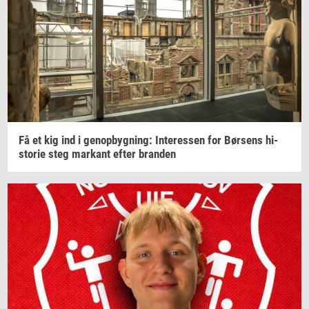
Få et kig ind i
genop­byg­ning:
In­ter­es­sen
for
Bør­sens
hi­
sto­rie
steg
mar­kant
efter
bran­den