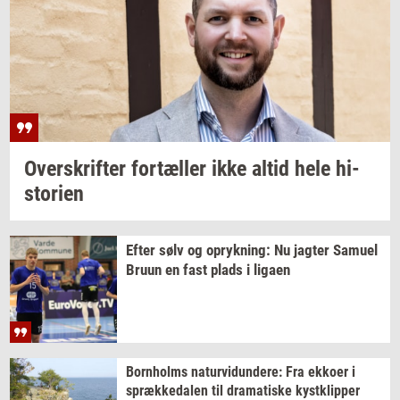
Over­skrif­ter
for­tæl­ler
ikke altid hele
hi­
sto­ri­en
Efter sølv og
op­ryk­ning:
Nu
jag­ter
Samu­el
Bruun en fast plads i
liga­en
Born­holms
na­tur­vi­dun­de­re:
Fra
ek­ko­er
i
spræk­ke­da­len
til
dra­ma­ti­ske
kyst­klip­per