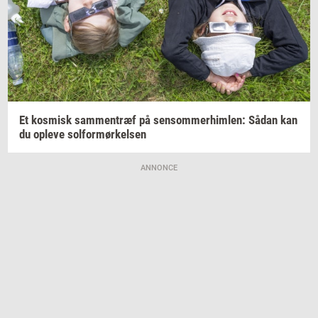
Et
kos­misk
sam­men­træf
på
sen­som­mer­him­len:
Sådan kan
du
op­le­ve
sol­for­mør­kel­sen
ANNONCE