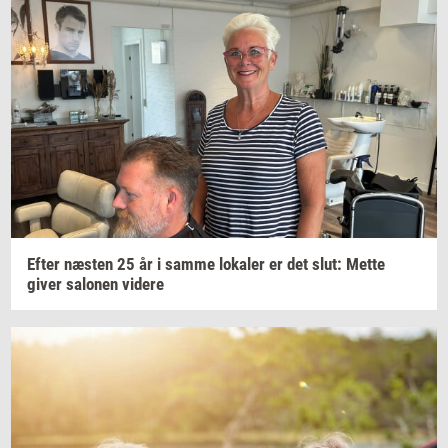
Efter
næ­sten
25 år i samme
lo­ka­ler
er det slut: Mette
giver
sa­lo­nen
vi­de­re