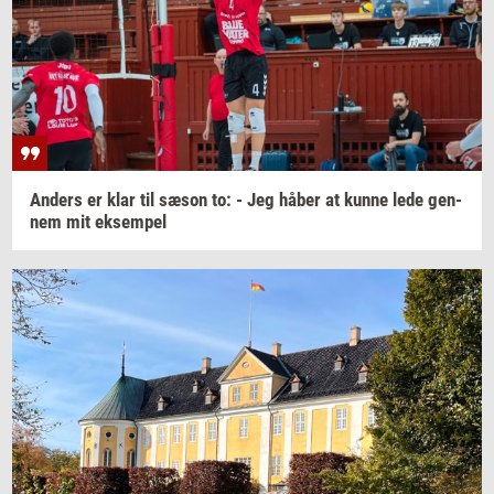
An­ders
er klar til sæson to: - Jeg håber at kunne lede
gen­
nem
mit
ek­sem­pel