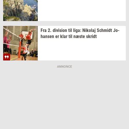
Fra 2.
di­vi­sion
til liga:
Ni­ko­laj
Sch­midt
Jo­
han­sen
er klar til næste
skridt
ANNONCE