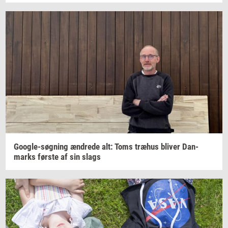
Google-​søgning
æn­dre­de
alt: Toms
træhus
bli­ver
Dan­
marks
før­ste
af sin slags