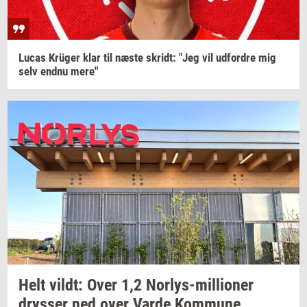
Lucas
Krüger
klar til næste
skridt:
"Jeg vil
ud­for­dre
mig
selv endnu mere"
Helt
vildt:
Over 1,2
Norlys-​millioner
drys­ser
ned over Varde
Kom­mu­ne