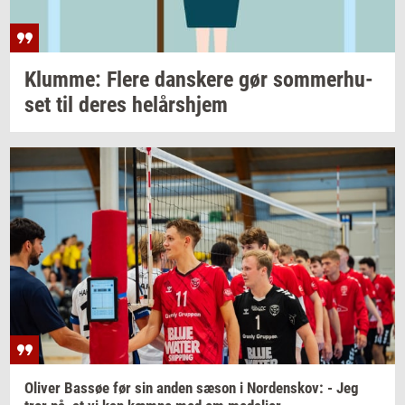
Klum­me: Flere
dan­ske­re
gør
som­mer­hu­
set
til deres
helårs­hjem
Oli­ver
Bas­søe
før sin anden sæson i
Nor­denskov:
- Jeg