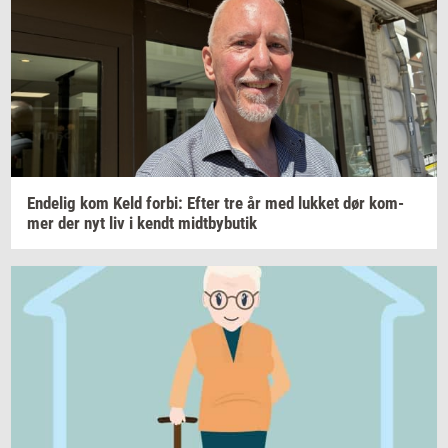
En­de­lig
kom Keld
forbi:
Efter tre år med
luk­ket
dør
kom­
mer
der nyt liv i kendt
midt­by­bu­tik