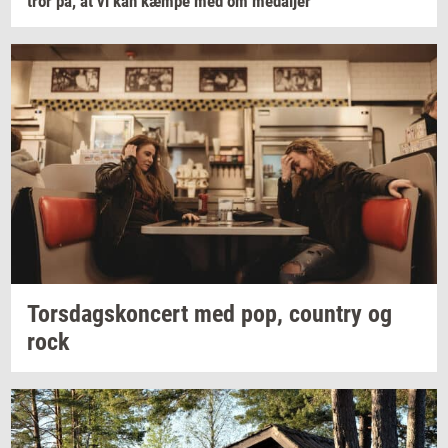
tror på, at vi kan kæmpe med om
me­dal­jer
Tors­dags­kon­cert
med pop,
co­un­try
og
rock