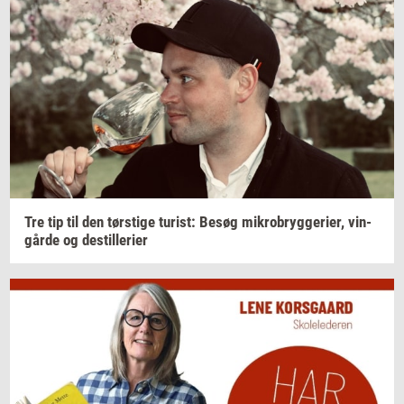
Tre tip til den
tørsti­ge
turist:
Besøg
mi­kro­bryg­ge­ri­er,
vin­
går­de
og
destil­le­ri­er