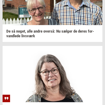
De så
noget,
alle andre
over­så:
Nu
sæl­ger
de deres
for­
vand­le­de
livs­værk