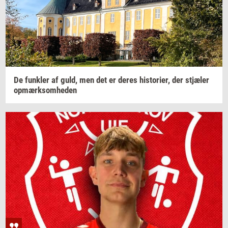
De
funk­ler
af guld, men det er deres
hi­sto­ri­er,
der
stjæ­ler
op­mærk­som­he­den