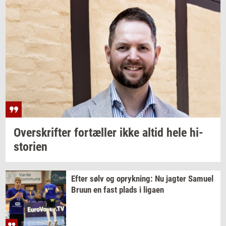
Over­skrif­ter
for­tæl­ler
ikke altid hele
hi­
sto­ri­en
Efter sølv og
op­ryk­ning:
Nu
jag­ter
Samu­el
Bruun en fast plads i
liga­en