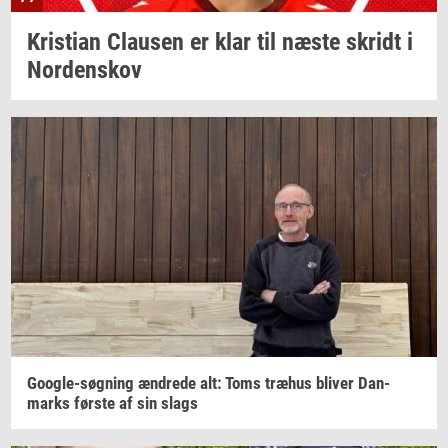
Kri­sti­an
Clau­sen
er klar til næste
skridt
i
Nor­denskov
Google-​søgning
æn­dre­de
alt: Toms
træhus
bli­ver
Dan­
marks
før­ste
af sin slags