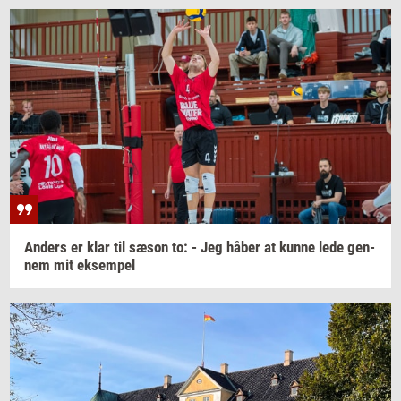
An­ders
er klar til sæson to: - Jeg håber at kunne lede
gen­
nem
mit
ek­sem­pel