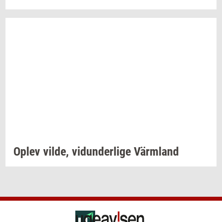
Oplev
vilde,
vi­dun­der­li­ge
Värmland