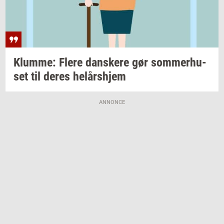
Klum­me: Flere
dan­ske­re
gør
som­mer­hu­
set
til deres
helårs­hjem
ANNONCE