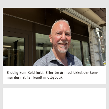
En­de­lig
kom Keld
forbi:
Efter tre år med
luk­ket
dør
kom­
mer
der nyt liv i kendt
midt­by­bu­tik