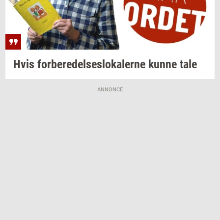
Hvis
for­be­re­del­ses­lo­ka­ler­ne
kunne tale
ANNONCE