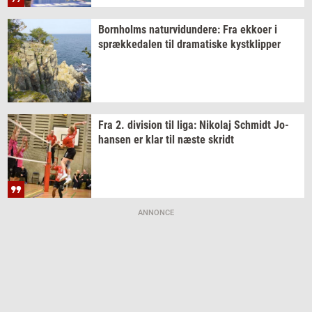
Born­holms
na­tur­vi­dun­de­re:
Fra
ek­ko­er
i
spræk­ke­da­len
til
dra­ma­ti­ske
kyst­klip­per
Fra 2.
di­vi­sion
til liga:
Ni­ko­laj
Sch­midt
Jo­
han­sen
er klar til næste
skridt
ANNONCE