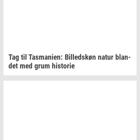
Tag til
Tas­ma­ni­en:
Bil­leds­køn
natur
blan­
det
med grum
hi­sto­rie