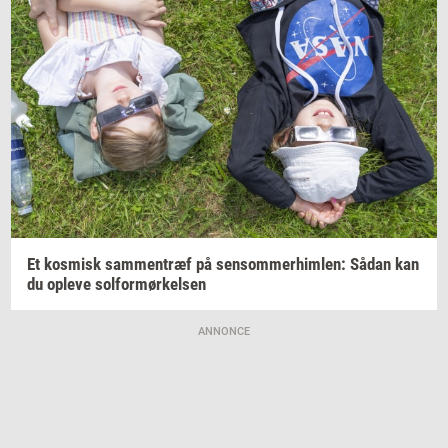
Et
kos­misk
sam­men­træf
på
sen­som­mer­him­len:
Sådan kan
du
op­le­ve
sol­for­mør­kel­sen
ANNONCE