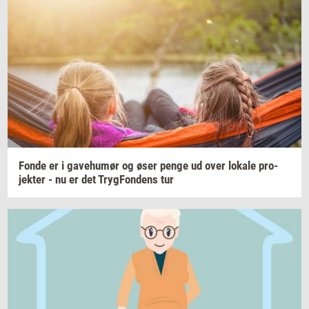
Fonde er i
ga­ve­hu­mør
og øser penge ud over
lo­ka­le
pro­
jek­ter
- nu er det
Tryg­Fon­dens
tur