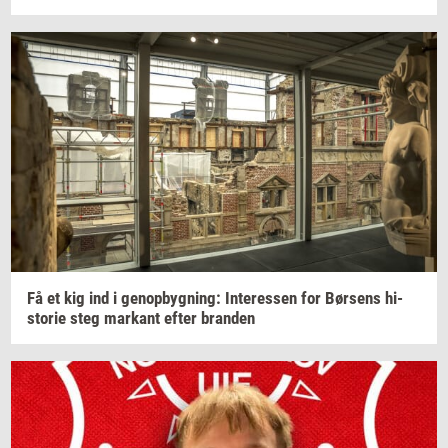
Få et kig ind i
genop­byg­ning:
In­ter­es­sen
for
Bør­sens
hi­
sto­rie
steg
mar­kant
efter
bran­den