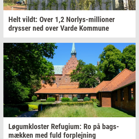
Helt
vildt:
Over 1,2
Norlys-​millioner
drys­ser
ned over Varde
Kom­mu­ne
Løgum­klo­ster
Re­fu­gi­um:
Ro på
bags­
mæk­ken
med fuld
for­plej­ning