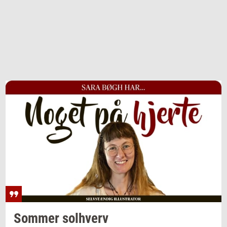
Som­mer
sol­hverv