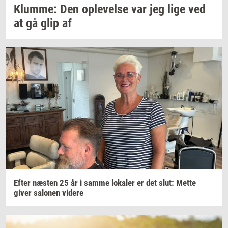
Klum­me:
Den
op­le­vel­se
var jeg lige ved
at gå glip af
Efter
næ­sten
25 år i samme
lo­ka­ler
er det slut: Mette
giver
sa­lo­nen
vi­de­re