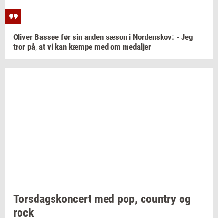
Oli­ver
Bas­søe
før sin anden sæson i
Nor­denskov:
- Jeg
tror på, at vi kan kæmpe med om
me­dal­jer
Tors­dags­kon­cert
med pop,
co­un­try
og
rock