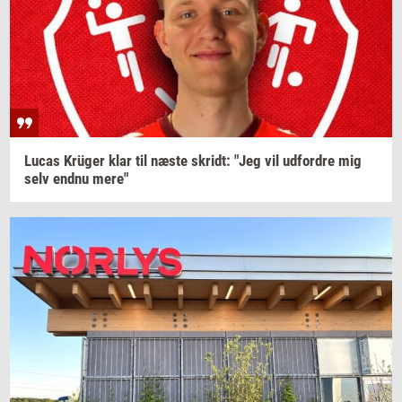
Lucas
Krüger
klar til næste
skridt:
"Jeg vil
ud­for­dre
mig
selv endnu mere"