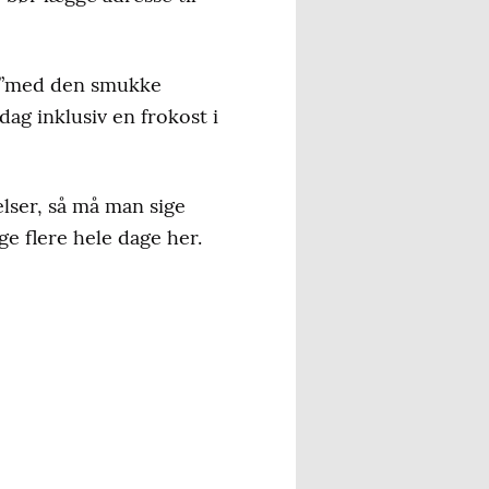
t ”med den smukke
g inklusiv en frokost i
lser, så må man sige
ge flere hele dage her.