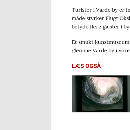
Turister i Varde by er i
måde styrker Flugt Oks
betyde flere gæster i by
Et smukt kunstmuseum pa
glemme Varde by i vore
LÆS OGSÅ