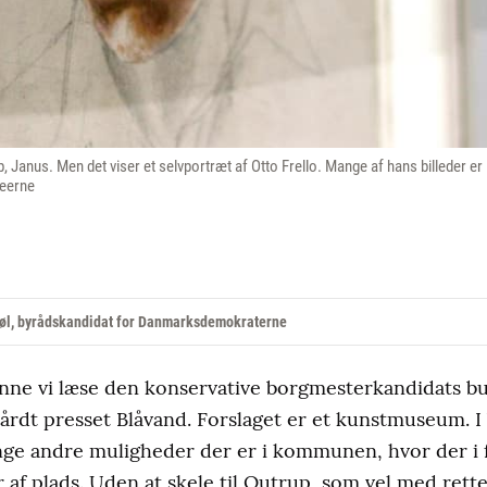
p, Janus. Men det viser et selvportræt af Otto Frello. Mange af hans billeder er 
eerne
sbøl, byrådskandidat for Danmarksdemokraterne
nne vi læse den konservative borgmesterkandidats b
 hårdt presset Blåvand. Forslaget er et kunstmuseum. I 
nge andre muligheder der er i kommunen, hvor der i 
r af plads. Uden at skele til Outrup, som vel med rette