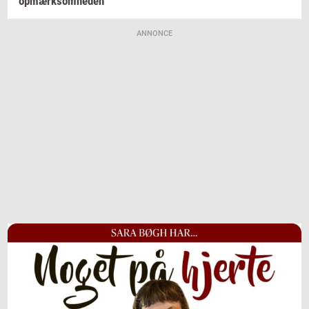
op­mærk­som­he­den
ANNONCE