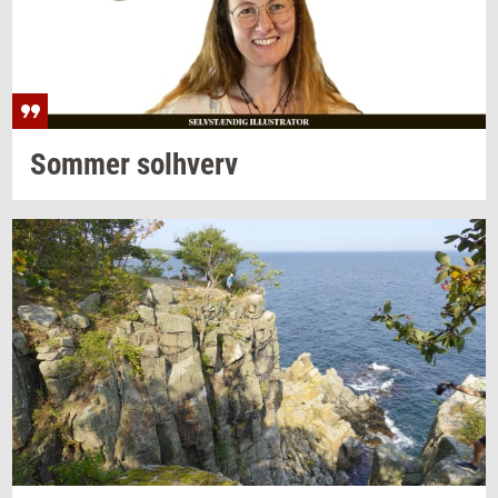
Som­mer
sol­hverv