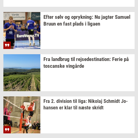
Efter sølv og
op­ryk­ning:
Nu
jag­ter
Samu­el
Bruun en fast plads i
liga­en
Fra
land­brug
til
rej­se­desti­na­tion:
Ferie på
toscan­ske
vin­går­de
Fra 2.
di­vi­sion
til liga:
Ni­ko­laj
Sch­midt
Jo­
han­sen
er klar til næste
skridt