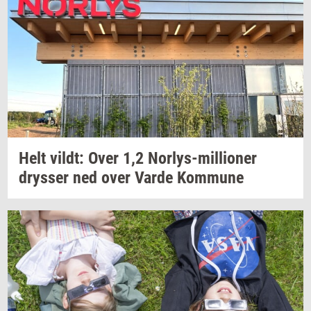
Helt
vildt:
Over 1,2
Norlys-​millioner
drys­ser
ned over Varde
Kom­mu­ne