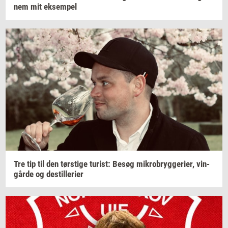
nem
mit
ek­sem­pel
Tre tip til den
tørsti­ge
turist:
Besøg
mi­kro­bryg­ge­ri­er,
vin­
går­de
og
destil­le­ri­er