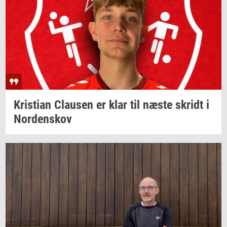
Kri­sti­an
Clau­sen
er klar til næste
skridt
i
Nor­denskov