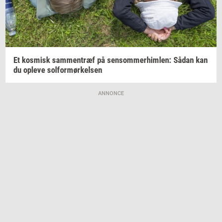
Et
kos­misk
sam­men­træf
på
sen­som­mer­him­len:
Sådan kan
du
op­le­ve
sol­for­mør­kel­sen
ANNONCE