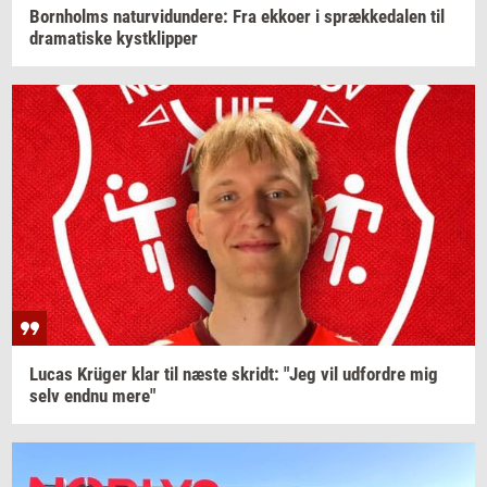
Born­holms
na­tur­vi­dun­de­re:
Fra
ek­ko­er
i
spræk­ke­da­len
til
dra­ma­ti­ske
kyst­klip­per
Lucas
Krüger
klar til næste
skridt:
"Jeg vil
ud­for­dre
mig
selv endnu mere"