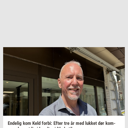
En­de­lig
kom Keld
forbi:
Efter tre år med
luk­ket
dør
kom­