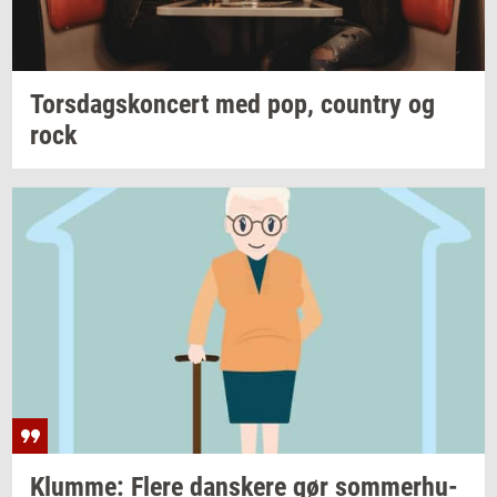
Tors­dags­kon­cert
med pop,
co­un­try
og
rock
Klum­me: Flere
dan­ske­re
gør
som­mer­hu­