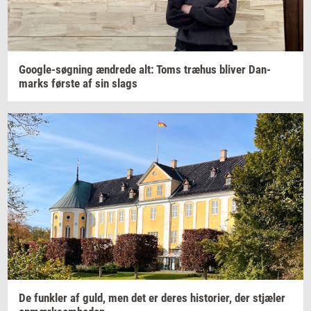
Google-​søgning
æn­dre­de
alt: Toms
træhus
bli­ver
Dan­
marks
før­ste
af sin slags
De
funk­ler
af guld, men det er deres
hi­sto­ri­er,
der
stjæ­ler