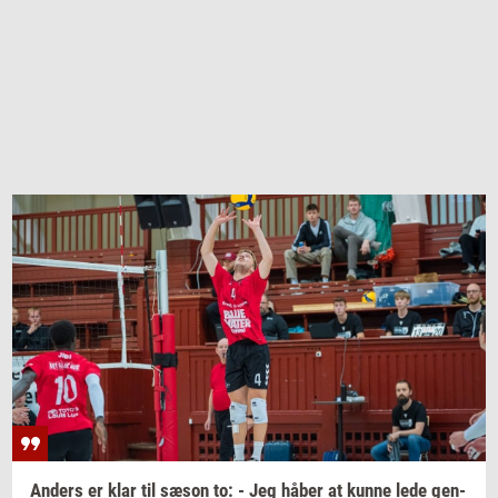
An­ders
er klar til sæson to: - Jeg håber at kunne lede
gen­