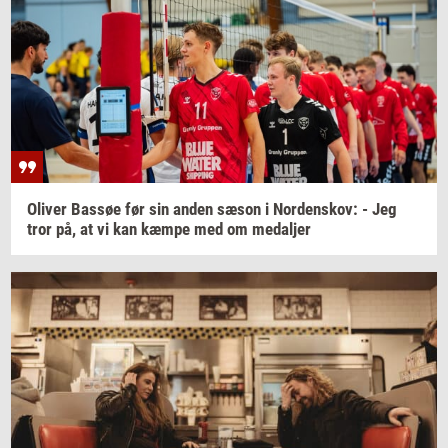
Oli­ver
Bas­søe
før sin anden sæson i
Nor­denskov:
- Jeg
tror på, at vi kan kæmpe med om
me­dal­jer