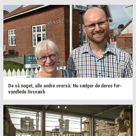
De så
noget,
alle andre
over­så:
Nu
sæl­ger
de deres
for­
vand­le­de
livs­værk