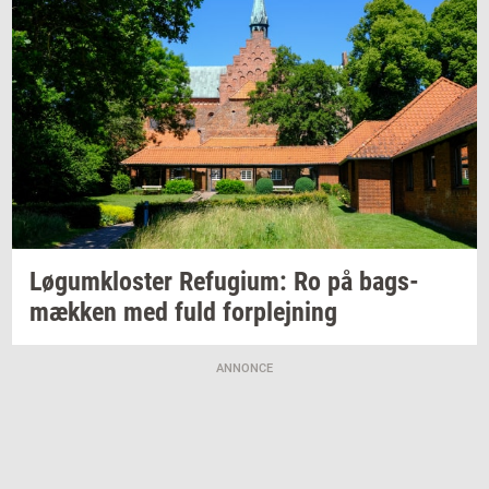
Løgum­klo­ster
Re­fu­gi­um:
Ro på
bags­
mæk­ken
med fuld
for­plej­ning
ANNONCE