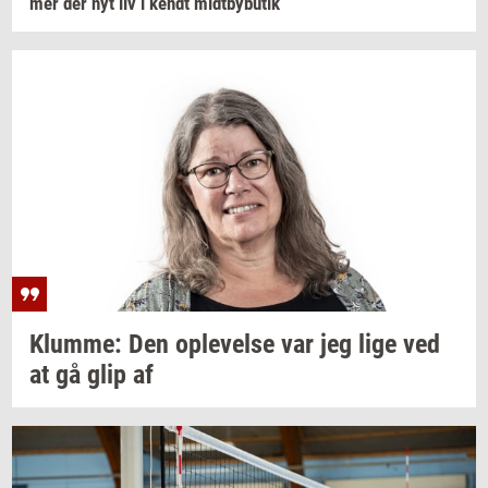
mer
der nyt liv i kendt
midt­by­bu­tik
Klum­me:
Den
op­le­vel­se
var jeg lige ved
at gå glip af