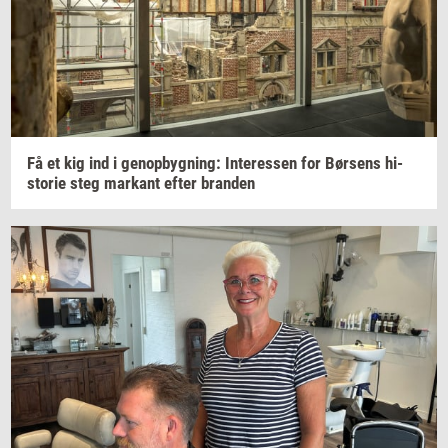
Få et kig ind i
genop­byg­ning:
In­ter­es­sen
for
Bør­sens
hi­
sto­rie
steg
mar­kant
efter
bran­den