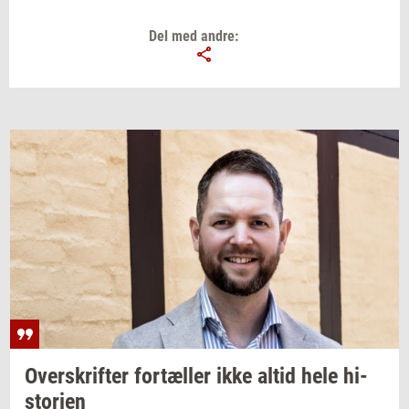
Del med andre:
Over­skrif­ter
for­tæl­ler
ikke altid hele
hi­
sto­ri­en