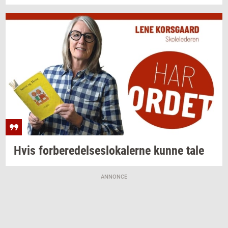
Hvis
for­be­re­del­ses­lo­ka­ler­ne
kunne tale
ANNONCE