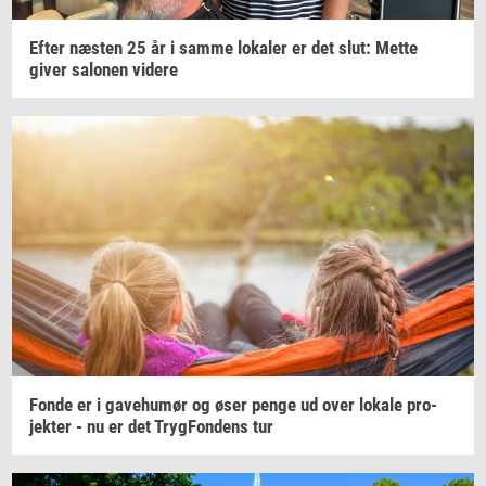
Efter
næ­sten
25 år i samme
lo­ka­ler
er det slut: Mette
giver
sa­lo­nen
vi­de­re
Fonde er i
ga­ve­hu­mør
og øser penge ud over
lo­ka­le
pro­
jek­ter
- nu er det
Tryg­Fon­dens
tur