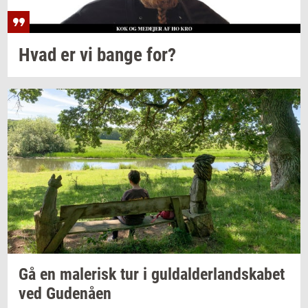
Hvad er vi bange for?
Gå en
ma­le­risk
tur i
gul­dal­der­land­ska­bet
ved
Gu­denå­en