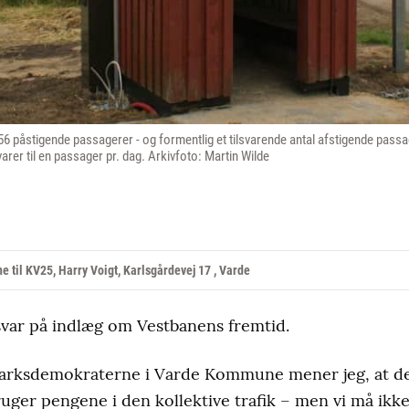
6 påstigende passagerer - og formentlig et tilsvarende antal afstigende pas
varer til en passager pr. dag. Arkivfoto: Martin Wilde
til KV25, Harry Voigt, Karlsgårdevej 17 , Varde
svar på indlæg om Vestbanens fremtid.
rksdemokraterne i Varde Kommune mener jeg, at det 
ruger pengene i den kollektive trafik – men vi må ik