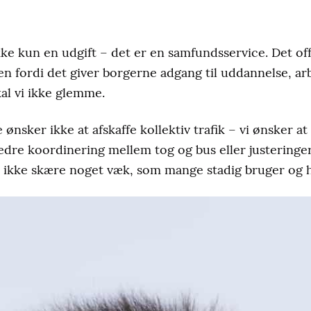
kke kun en udgift – det er en samfundsservice. Det off
men fordi det giver borgerne adgang til uddannelse, a
kal vi ikke glemme.
sker ikke at afskaffe kollektiv trafik – vi ønsker at
edre koordinering mellem tog og bus eller justeringer
l ikke skære noget væk, som mange stadig bruger og h