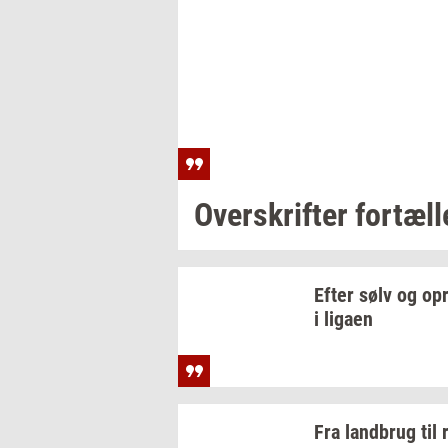
Over­skrif­ter
for­tæl­l
Efter sølv og
op­
i
liga­en
Fra
land­brug
til