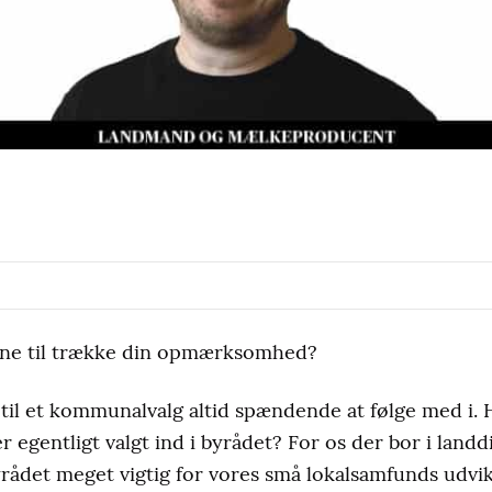
nne til trække din opmærksomhed?
til et kommunalvalg altid spændende at følge med i. 
r egentligt valgt ind i byrådet? For os der bor i landd
ådet meget vigtig for vores små lokalsamfunds udvik