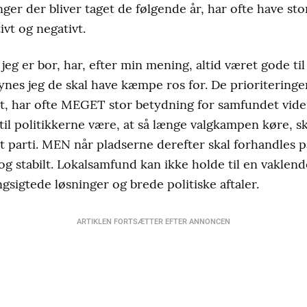
ger der bliver taget de følgende år, har ofte have sto
vt og negativt.
jeg er bor, har, efter min mening, altid været gode til
ynes jeg de skal have kæmpe ros for. De prioriteringe
t, har ofte MEGET stor betydning for samfundet vider
l politikkerne være, at så længe valgkampen køre, s
 parti. MEN når pladserne derefter skal forhandles p
og stabilt. Lokalsamfund kan ikke holde til en vaklend
gsigtede løsninger og brede politiske aftaler.
ARTIKLEN FORTSÆTTER EFTER ANNONCEN