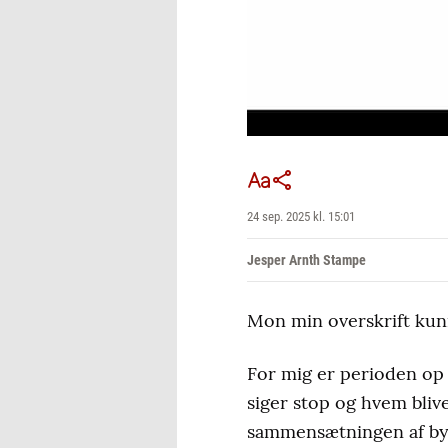
24 sep. 2025 kl. 15:01
Jesper Arnth Stampe
Mon min overskrift ku
For mig er perioden op 
siger stop og hvem blive
sammensætningen af byr