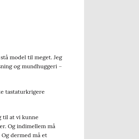
stå model til meget. Jeg
æsning og mundhuggeri –
e tastaturkrigere
til at vi kunne
ger. Og indimellem må
e… Og dermed må et