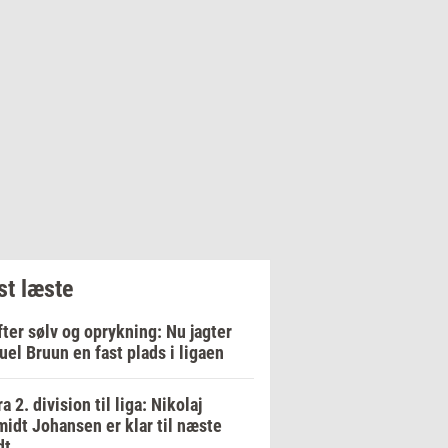
t læste
fter sølv og oprykning: Nu jagter
el Bruun en fast plads i ligaen
ra 2. division til liga: Nikolaj
idt Johansen er klar til næste
dt