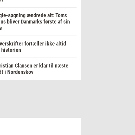
le-søgning ændrede alt: Toms
us bliver Danmarks første af sin
s
verskrifter fortæller ikke altid
 historien
ristian Clausen er klar til næste
dt i Nordenskov