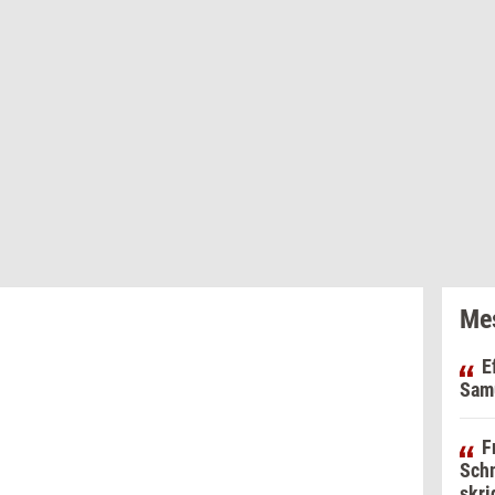
Mes
E
Samu
F
Schm
skri