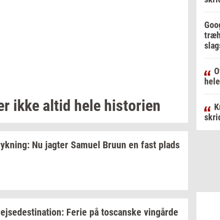
Goog
træh
slag
O
hele
er
ikke altid hele
hi­sto­ri­en
K
skri
ryk­ning:
Nu
jag­ter
Samu­el
Bruun en fast plads
rej­se­desti­na­tion:
Ferie på
toscan­ske
vin­går­de