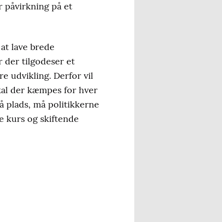
r påvirkning på et
 at lave brede
r der tilgodeser et
e udvikling. Derfor vil
kal der kæmpes for hver
å plads, må politikkerne
e kurs og skiftende