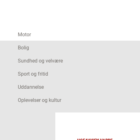
Motor
Bolig
Sundhed og velvære
Sport og fritid
Uddannelse
Oplevelser og kultur