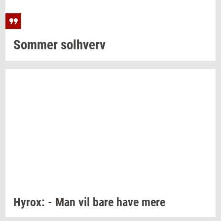
Som­mer
sol­hverv
Hyrox:
- Man vil bare have mere