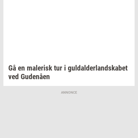
Gå en
ma­le­risk
tur i
gul­dal­der­land­ska­bet
ved
Gu­denå­en
ANNONCE