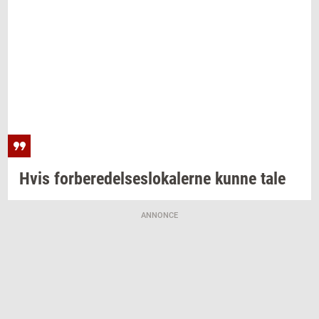
Hvis
for­be­re­del­ses­lo­ka­ler­ne
kunne tale
ANNONCE