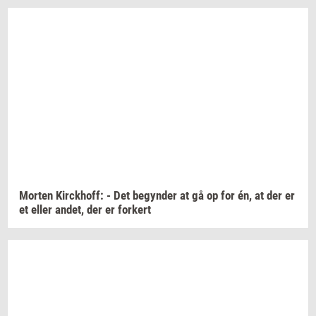
Mor­ten
Kirck­hoff:
- Det
be­gyn­der
at gå op for én, at der er
et eller
andet,
der er
for­kert