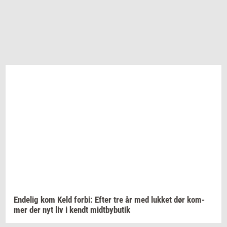
En­de­lig
kom Keld
forbi:
Efter tre år med
luk­ket
dør
kom­
mer
der nyt liv i kendt
midt­by­bu­tik