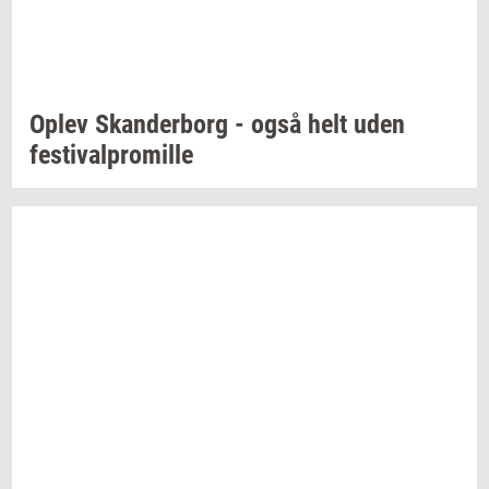
Oplev
Skan­der­borg
- også helt uden
festi­val­pro­mil­le