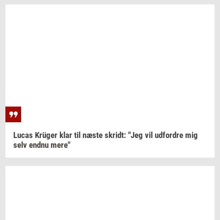
Lucas
Krüger
klar til næste
skridt:
"Jeg vil
ud­for­dre
mig
selv endnu mere"