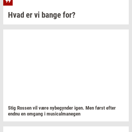
Hvad er vi bange for?
Stig
Ros­sen
vil være
ny­be­gyn­der
igen. Men først efter
endnu en
om­gang
i
mu­si­cal­ma­ne­gen