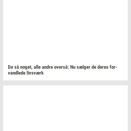
De så
noget,
alle andre
over­så:
Nu
sæl­ger
de deres
for­
vand­le­de
livs­værk