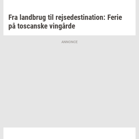
Fra
land­brug
til
rej­se­desti­na­tion:
Ferie
på
toscan­ske
vin­går­de
ANNONCE