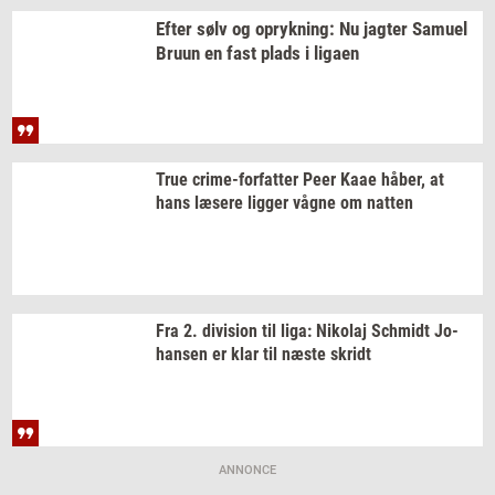
Efter sølv og
op­ryk­ning:
Nu
jag­ter
Samu­el
Bruun en fast plads i
liga­en
True
crime-​forfatter
Peer Kaae
håber,
at
hans
læ­se­re
lig­ger
vågne om
nat­ten
Fra 2.
di­vi­sion
til liga:
Ni­ko­laj
Sch­midt
Jo­
han­sen
er klar til næste
skridt
ANNONCE