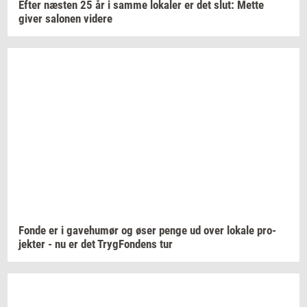
Efter
næ­sten
25 år i samme
lo­ka­ler
er det slut: Mette
giver
sa­lo­nen
vi­de­re
Fonde er i
ga­ve­hu­mør
og øser penge ud over
lo­ka­le
pro­
jek­ter
- nu er det
Tryg­Fon­dens
tur