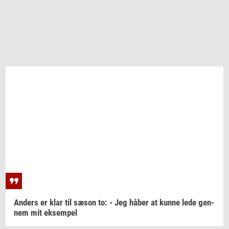
An­ders
er klar til sæson to: - Jeg håber at kunne lede
gen­
nem
mit
ek­sem­pel