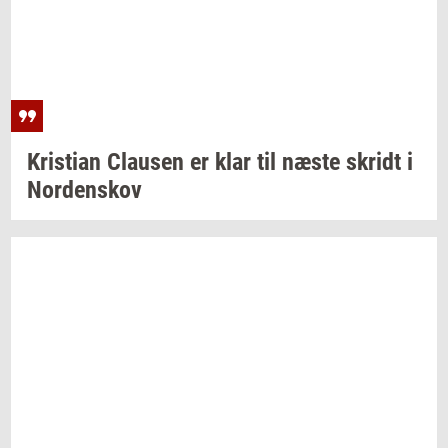
Kri­sti­an
Clau­sen
er klar til næste
skridt
i
Nor­denskov