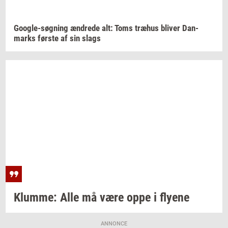
Google-​søgning
æn­dre­de
alt: Toms
træhus
bli­ver
Dan­
marks
før­ste
af sin slags
Klum­me:
Alle må være oppe i
fly­e­ne
ANNONCE