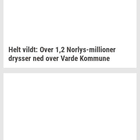
Helt
vildt:
Over 1,2
Norlys-​millioner
drys­ser
ned over Varde
Kom­mu­ne