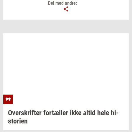
Del med andre:
Over­skrif­ter
for­tæl­ler
ikke altid hele
hi­
sto­ri­en