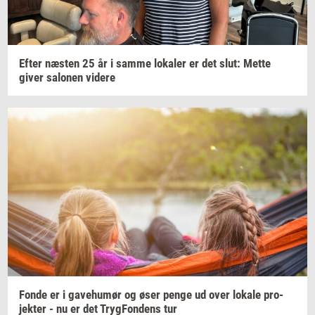
Efter
næ­sten
25 år i samme
lo­ka­ler
er det slut: Mette
giver
sa­lo­nen
vi­de­re
Fonde er i
ga­ve­hu­mør
og øser penge ud over
lo­ka­le
pro­
jek­ter
- nu er det
Tryg­Fon­dens
tur