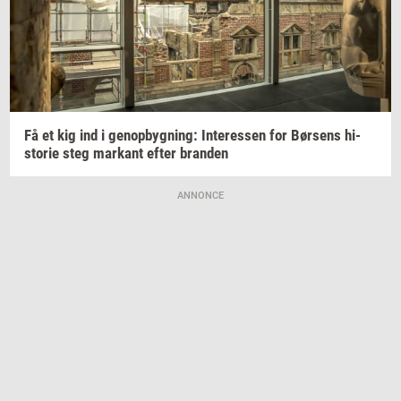
Få et kig ind i
genop­byg­ning:
In­ter­es­sen
for
Bør­sens
hi­
sto­rie
steg
mar­kant
efter
bran­den
ANNONCE