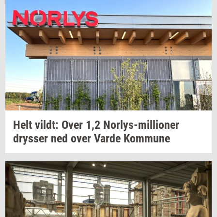
Helt
vildt:
Over 1,2
Norlys-​millioner
drys­ser
ned over Varde
Kom­mu­ne