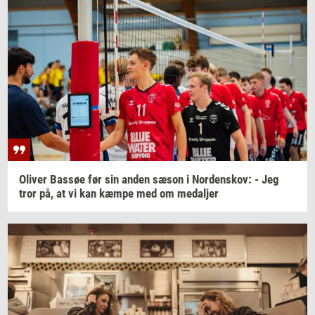
Oli­ver
Bas­søe
før sin anden sæson i
Nor­denskov:
- Jeg
tror på, at vi kan kæmpe med om
me­dal­jer