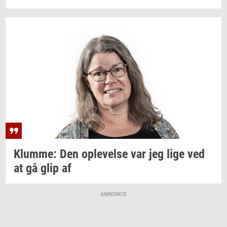
Klum­me:
Den
op­le­vel­se
var jeg lige ved
at gå glip af
ANNONCE