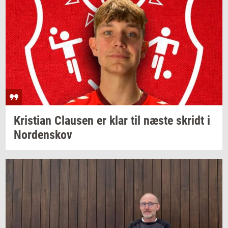
Kri­sti­an
Clau­sen
er klar til næste
skridt
i
Nor­denskov