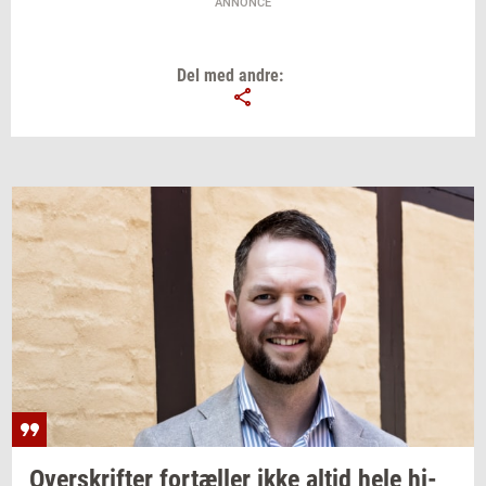
ANNONCE
Del med andre:
Over­skrif­ter
for­tæl­ler
ikke altid hele
hi­