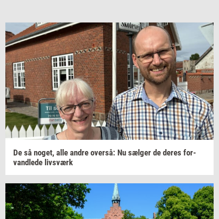
De så
noget,
alle andre
over­så:
Nu
sæl­ger
de deres
for­
vand­le­de
livs­værk