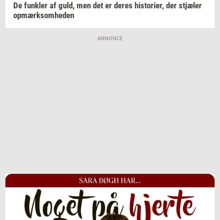
De
funk­ler
af guld, men det er deres
hi­sto­ri­er,
der
stjæ­ler
op­mærk­som­he­den
ANNONCE