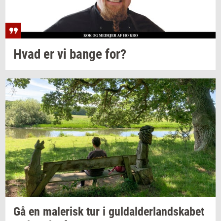
Hvad er vi bange for?
Gå en
ma­le­risk
tur i
gul­dal­der­land­ska­bet