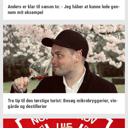
An­ders
er klar til sæson to: - Jeg håber at kunne lede
gen­
nem
mit
ek­sem­pel
Tre tip til den
tørsti­ge
turist:
Besøg
mi­kro­bryg­ge­ri­er,
vin­
går­de
og
destil­le­ri­er