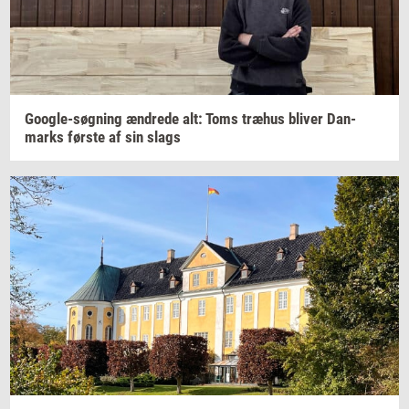
Google-​søgning
æn­dre­de
alt: Toms
træhus
bli­ver
Dan­
marks
før­ste
af sin slags