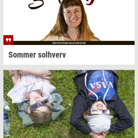
Som­mer
sol­hverv