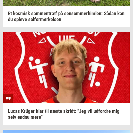
Et
kos­misk
sam­men­træf
på
sen­som­mer­him­len:
Sådan kan
du
op­le­ve
sol­for­mør­kel­sen
Lucas
Krüger
klar til næste
skridt:
"Jeg vil
ud­for­dre
mig
selv endnu mere"