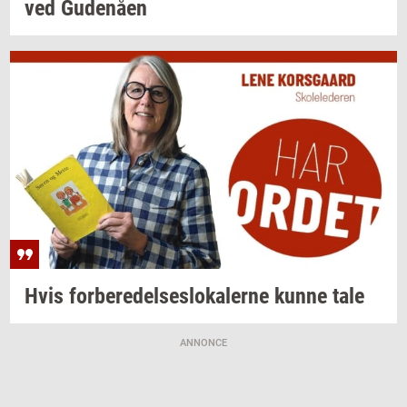
ved
Gu­denå­en
Hvis
for­be­re­del­ses­lo­ka­ler­ne
kunne tale
ANNONCE