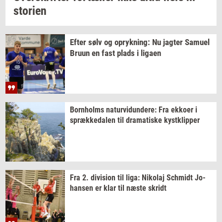
sto­ri­en
Efter sølv og
op­ryk­ning:
Nu
jag­ter
Samu­el
Bruun en fast plads i
liga­en
Born­holms
na­tur­vi­dun­de­re:
Fra
ek­ko­er
i
spræk­ke­da­len
til
dra­ma­ti­ske
kyst­klip­per
Fra 2.
di­vi­sion
til liga:
Ni­ko­laj
Sch­midt
Jo­
han­sen
er klar til næste
skridt