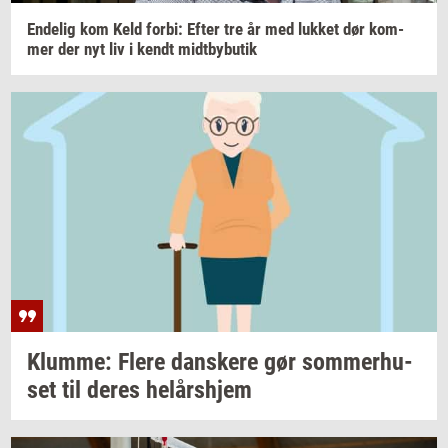
En­de­lig
kom Keld
forbi:
Efter tre år med
luk­ket
dør
kom­
mer
der nyt liv i kendt
midt­by­bu­tik
Klum­me: Flere
dan­ske­re
gør
som­mer­hu­
set
til deres
helårs­hjem