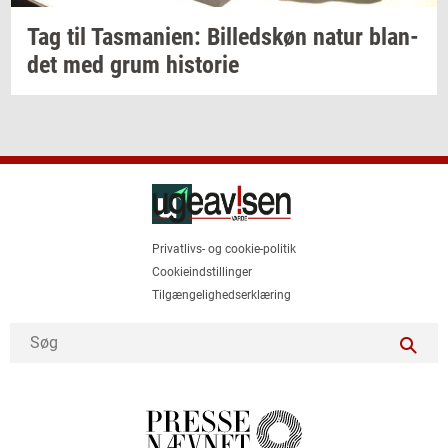
Tag til
Tas­ma­ni­en:
Bil­leds­køn
natur
blan­
det
med grum
hi­sto­rie
Privatlivs- og cookie-politik
Cookieindstillinger
Tilgængelighedserklæring