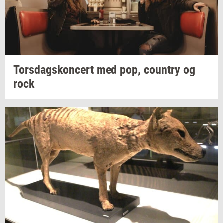
Tors­dags­kon­cert
med pop,
co­un­try
og
rock