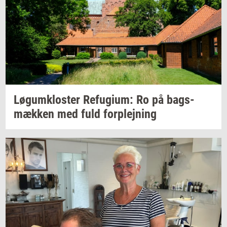
Løgum­klo­ster
Re­fu­gi­um:
Ro på
bags­
mæk­ken
med fuld
for­plej­ning