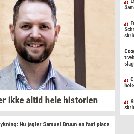
E
Samu
F
Schm
skri
Goog
træh
slag
O
hele
er
ikke altid hele
hi­sto­ri­en
K
skri
ryk­ning:
Nu
jag­ter
Samu­el
Bruun en fast plads