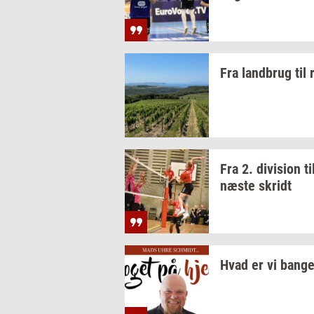
Fra
land­brug
til
Fra 2.
di­vi­sion
ti
næste
skridt
Hvad er vi bange