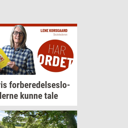
is
for­be­re­del­ses­lo­
ler­ne
kunne tale