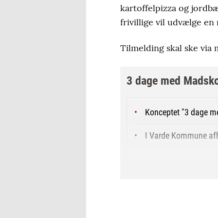
kartoffelpizza og jordbæ
frivillige vil udvælge 
Tilmelding skal ske via 
3 dage med Madsko
Konceptet "3 dage me
I Varde Kommune afh
Madskolerne arrange
Landbrug & Fødevarer 