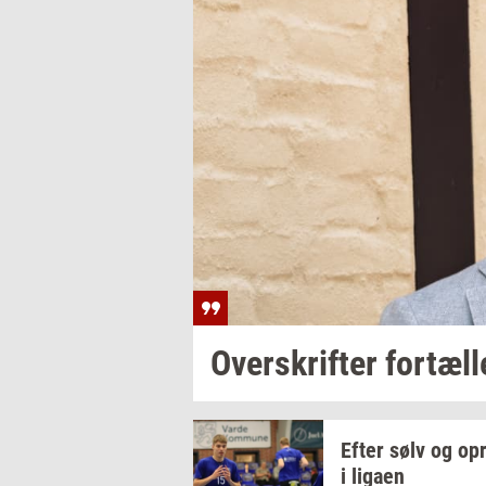
Over­skrif­ter
for­tæl­l
Efter sølv og
op­
i
liga­en