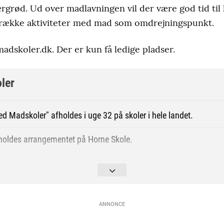
rgrød. Ud over madlavningen vil der være god tid til 
en række aktiviteter med mad som omdrejningspunkt.
madskoler.dk. Der er kun få ledige pladser.
ler
d Madskoler" afholdes i uge 32 på skoler i hele landet.
oldes arrangementet på Horne Skole
.
res af børne- og ungdomsorganisationen 4H i et ikke kommerci
og REMA 1000.
ANNONCE