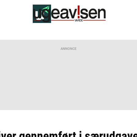
ANNONCE
iver gennemført i særudgav