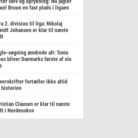
fter sølv og oprykning: Nu jagter
el Bruun en fast plads i ligaen
ra 2. division til liga: Nikolaj
idt Johansen er klar til næste
dt
le-søgning ændrede alt: Toms
us bliver Danmarks første af sin
s
verskrifter fortæller ikke altid
 historien
ristian Clausen er klar til næste
dt i Nordenskov