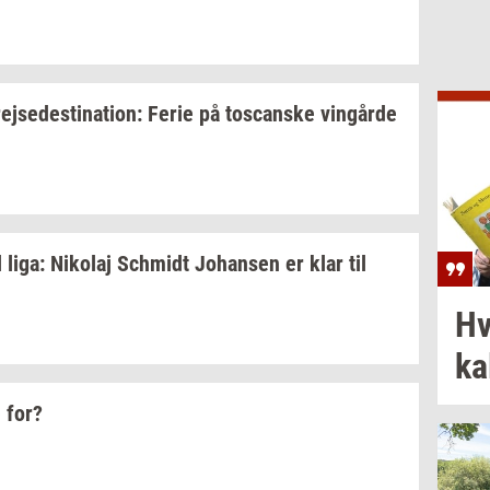
rej­se­desti­na­tion:
Ferie på
toscan­ske
vin­går­de
l liga:
Ni­ko­laj
Sch­midt
Jo­han­sen
er klar til
Hv
ka­
 for?