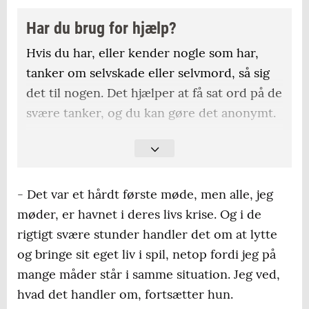
Har du brug for hjælp?
Hvis du har, eller kender nogle som har,
tanker om selvskade eller selvmord, så sig
det til nogen. Det hjælper at få sat ord på de
svære tanker, og du kan gøre det anonymt.
Du kan kontakte Livslinien på 70 201 201 alle
dage mellem klokken 11-05, og du kan
chatte med Livslinien på
- Det var et hårdt første møde, men alle, jeg
https://www.livslinien.dk/
møder, er havnet i deres livs krise. Og i de
rigtigt svære stunder handler det om at lytte
Er du selvskadende eller pårørende, kan du
og bringe sit eget liv i spil, netop fordi jeg på
kontakte Landsforeningen for
mange måder står i samme situation. Jeg ved,
spiseforstyrrelser og selvskade på telefon
hvad det handler om, fortsætter hun.
70 10 18 18.