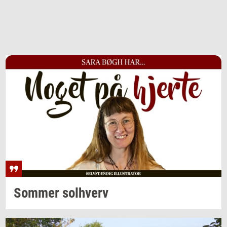
Som­mer
sol­hverv