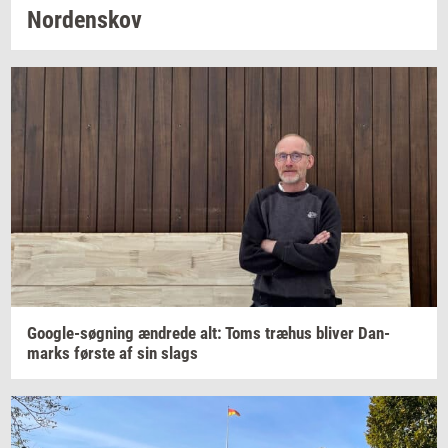
Nor­denskov
Google-​søgning
æn­dre­de
alt: Toms
træhus
bli­ver
Dan­
marks
før­ste
af sin slags