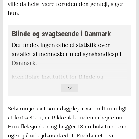
ville da helst være foruden den genfejl, siger
hun.
Blinde og svagtseende i Danmark
Der findes ingen officiel statistik over
antallet af mennesker med synshandicap i
Danmark.
Men ifølge Instituttet for Blinde og
Svagsynede og Dansk Blindesamfund er der
cirka 32.000 borgere med et synshandicap,
hvoraf 12.500 er decideret blinde eller
Selv om jobbet som dagplejer var helt umuligt
stærkt svagsynede.
at fortsætte i, er Rikke ikke uden arbejde nu.
Hun fleksjobber og lægger 18 en halv time om
De 12.500 lever op til kriterieriet for at blive
ugen på arbejdsmarkedet. Endda i et - vil
medlem af Dansk Blindesamfund, som lyder