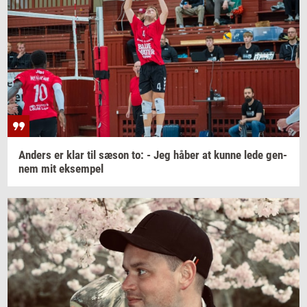
An­ders
er klar til sæson to: - Jeg håber at kunne lede
gen­
nem
mit
ek­sem­pel