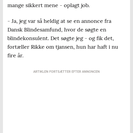
mange sikkert mene - oplagt job.
på, at man har en synsstyrke på højst 10
procent af et normalsyn - selv efter brug af
- Ja, jeg var så heldig at se en annonce fra
optik. Oveni har foreningen såkaldte
Dansk Blindesamfund, hvor de søgte en
aktivitetsmedlemmer med højst 33 procent
blindekonsulent. Det søgte jeg - og fik det,
af synet tilbage.
fortæller Rikke om tjansen, hun har haft i nu
Vi danskere bliver stadig ældre, og dermed
fire år.
rammes flere af aldersbetingede
øjensygdomme som AMD, der øger risikoen
ARTIKLEN FORTSÆTTER EFTER ANNONCEN
for, at man mister synet i større eller
mindre grad.
Dansk Blindesamfund og Instituttet for
Blinde og Svagsynede