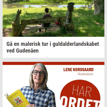
Gå en
ma­le­risk
tur i
gul­dal­der­land­ska­bet
ved
Gu­denå­en