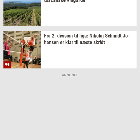
Fra 2.
di­vi­sion
til liga:
Ni­ko­laj
Sch­midt
Jo­
han­sen
er klar til næste
skridt
ANNONCE