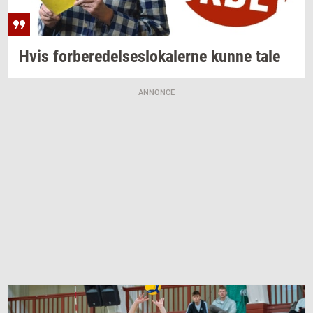
Hvis
for­be­re­del­ses­lo­ka­ler­ne
kunne tale
ANNONCE