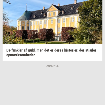
De
funk­ler
af guld, men det er deres
hi­sto­ri­er,
der
stjæ­ler
op­mærk­som­he­den
ANNONCE