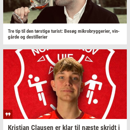
Tre tip til den
tørsti­ge
turist:
Besøg
mi­kro­bryg­ge­ri­er,
vin­
går­de
og
destil­le­ri­er
Kri­sti­an
Clau­sen
er klar til næste
skridt
i