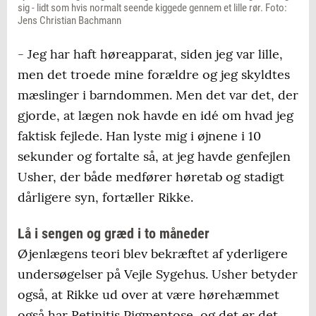
sig - lidt som hvis normalt seende kiggede gennem et lille rør. Foto:
Jens Christian Bachmann
- Jeg har haft høreapparat, siden jeg var lille,
men det troede mine forældre og jeg skyldtes
mæslinger i barndommen. Men det var det, der
gjorde, at lægen nok havde en idé om hvad jeg
faktisk fejlede. Han lyste mig i øjnene i 10
sekunder og fortalte så, at jeg havde genfejlen
Usher, der både medfører høretab og stadigt
dårligere syn, fortæller Rikke.
Lå i sengen og græd i to måneder
Øjenlægens teori blev bekræftet af yderligere
undersøgelser på Vejle Sygehus. Usher betyder
også, at Rikke ud over at være hørehæmmet
også har Retinitis Pigmentose, og det er det,