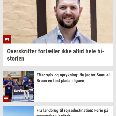
Over­skrif­ter
for­tæl­ler
ikke altid hele
hi­
sto­ri­en
Efter sølv og
op­ryk­ning:
Nu
jag­ter
Samu­el
Bruun en fast plads i
liga­en
Fra
land­brug
til
rej­se­desti­na­tion:
Ferie på
toscan­ske
vin­går­de