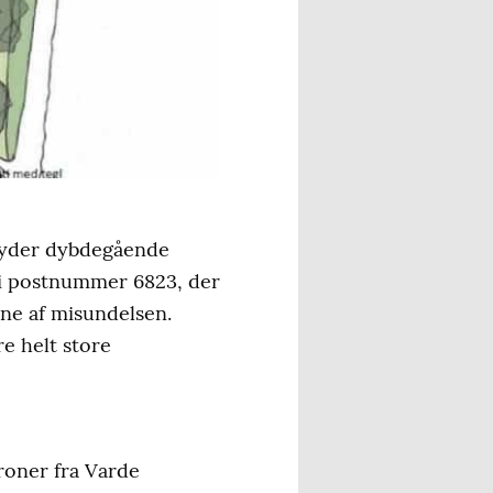
ilbyder dybdegående
øj i postnummer 6823, der
ne af misundelsen.
e helt store
roner fra Varde