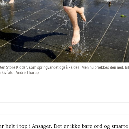
"Den Store Klods", som springvandet også kaldes. Men nu brækkes den ned. Bille
Arkivfoto: André Thorup
er helt i top i Ansager. Det er ikke bare ord og smar