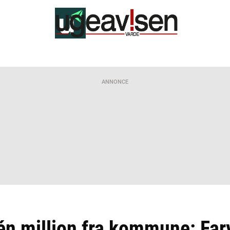
ANNONCE
én million fra kommune: Farv