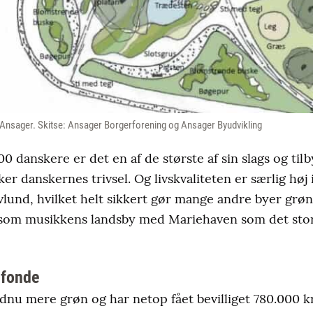
 i Ansager. Skitse: Ansager Borgerforening og Ansager Byudvikling
00 danskere er det en af de største af sin slags og t
rker danskernes trivsel. Og livskvaliteten er særlig h
lund, hvilket helt sikkert gør mange andre byer grøn
som musikkens landsby med Mariehaven som det stor
 fonde
ndnu mere grøn og har netop fået bevilliget 780.000 k