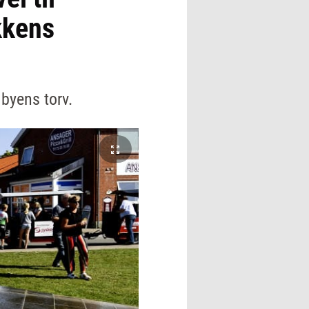
kkens
byens torv.