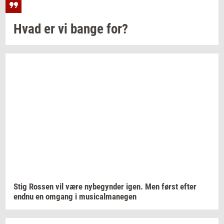
Hvad er vi bange for?
Stig
Ros­sen
vil være
ny­be­gyn­der
igen. Men først efter
endnu en
om­gang
i
mu­si­cal­ma­ne­gen