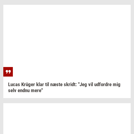
Lucas
Krüger
klar til næste
skridt:
"Jeg vil
ud­for­dre
mig
selv endnu mere"