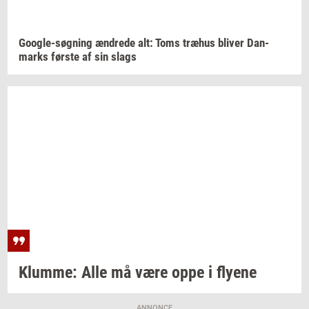
Google-​søgning
æn­dre­de
alt: Toms
træhus
bli­ver
Dan­
marks
før­ste
af sin slags
Klum­me:
Alle må være oppe i
fly­e­ne
ANNONCE