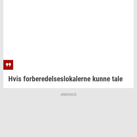
Hvis
for­be­re­del­ses­lo­ka­ler­ne
kunne tale
ANNONCE