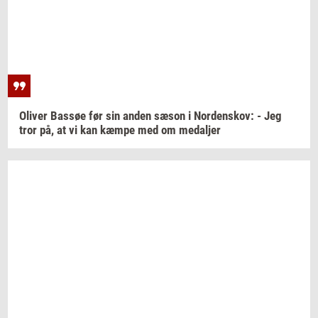
Oli­ver
Bas­søe
før sin anden sæson i
Nor­denskov:
- Jeg
tror på, at vi kan kæmpe med om
me­dal­jer