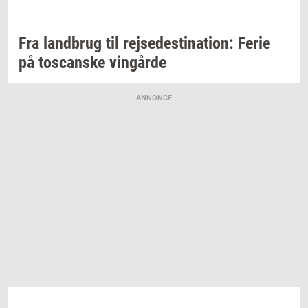
Fra
land­brug
til
rej­se­desti­na­tion:
Ferie
på
toscan­ske
vin­går­de
ANNONCE