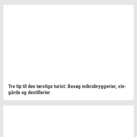
Tre tip til den
tørsti­ge
turist:
Besøg
mi­kro­bryg­ge­ri­er,
vin­
går­de
og
destil­le­ri­er