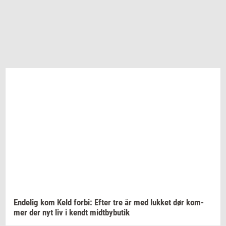
En­de­lig
kom Keld
forbi:
Efter tre år med
luk­ket
dør
kom­
mer
der nyt liv i kendt
midt­by­bu­tik