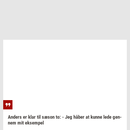
An­ders
er klar til sæson to: - Jeg håber at kunne lede
gen­
nem
mit
ek­sem­pel