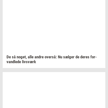
De så
noget,
alle andre
over­så:
Nu
sæl­ger
de deres
for­
vand­le­de
livs­værk