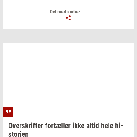
Del med andre:
Over­skrif­ter
for­tæl­ler
ikke altid hele
hi­
sto­ri­en