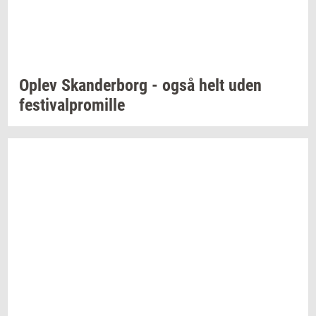
Oplev
Skan­der­borg
- også helt uden
festi­val­pro­mil­le