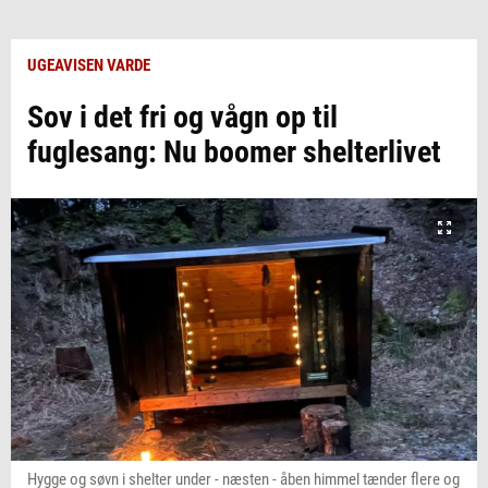
UGEAVISEN VARDE
Sov i det fri og vågn op til
fuglesang: Nu boomer shelterlivet
Hygge og søvn i shelter under - næsten - åben himmel tænder flere og