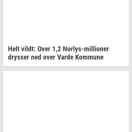
Helt
vildt:
Over 1,2
Norlys-​millioner
drys­ser
ned over Varde
Kom­mu­ne