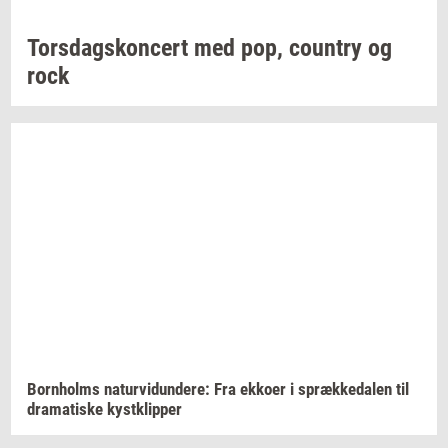
Tors­dags­kon­cert
med pop,
co­un­try
og
rock
Born­holms
na­tur­vi­dun­de­re:
Fra
ek­ko­er
i
spræk­ke­da­len
til
dra­ma­ti­ske
kyst­klip­per