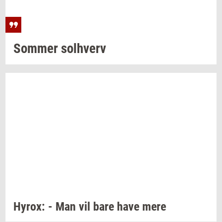
Som­mer
sol­hverv
Hyrox:
- Man vil bare have mere