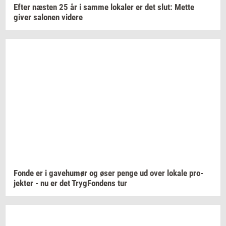
Efter
næ­sten
25 år i samme
lo­ka­ler
er det slut: Mette
giver
sa­lo­nen
vi­de­re
Fonde er i
ga­ve­hu­mør
og øser penge ud over
lo­ka­le
pro­
jek­ter
- nu er det
Tryg­Fon­dens
tur