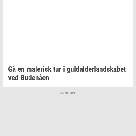
Gå en
ma­le­risk
tur i
gul­dal­der­land­ska­bet
ved
Gu­denå­en
ANNONCE