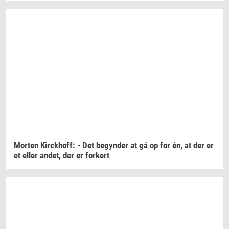
Mor­ten
Kirck­hoff:
- Det
be­gyn­der
at gå op for én, at der er
et eller
andet,
der er
for­kert