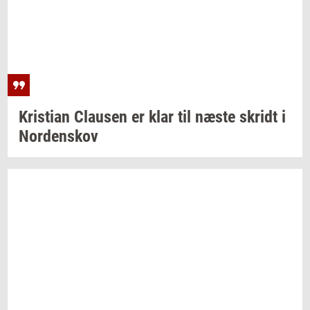
Kri­sti­an
Clau­sen
er klar til næste
skridt
i
Nor­denskov