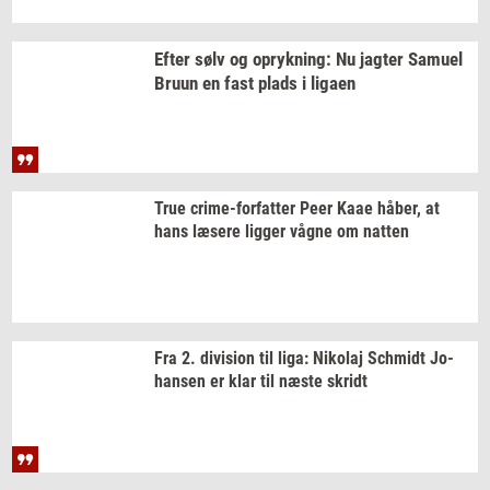
Efter sølv og
op­ryk­ning:
Nu
jag­ter
Samu­el
Bruun en fast plads i
liga­en
True
crime-​forfatter
Peer Kaae
håber,
at
hans
læ­se­re
lig­ger
vågne om
nat­ten
Fra 2.
di­vi­sion
til liga:
Ni­ko­laj
Sch­midt
Jo­
han­sen
er klar til næste
skridt