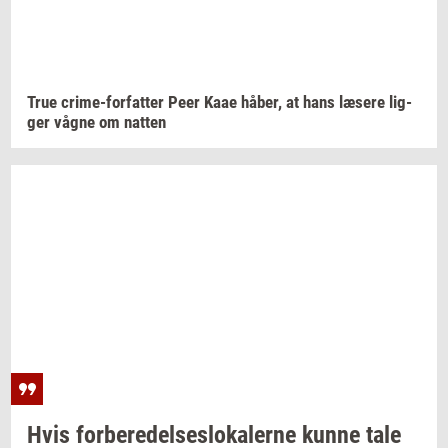
True
crime-​forfatter
Peer Kaae
håber,
at hans
læ­se­re
lig­
ger
vågne om
nat­ten
Hvis
for­be­re­del­ses­lo­ka­ler­ne
kunne tale