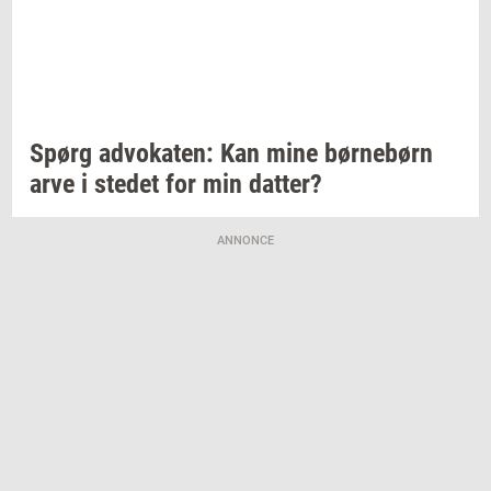
Spørg
ad­vo­ka­ten:
Kan mine
bør­ne­børn
arve i
ste­det
for min
dat­ter?
ANNONCE