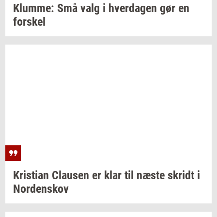
Klum­me:
Små valg i
hver­da­gen
gør en
for­skel
Kri­sti­an
Clau­sen
er klar til næste
skridt
i
Nor­denskov