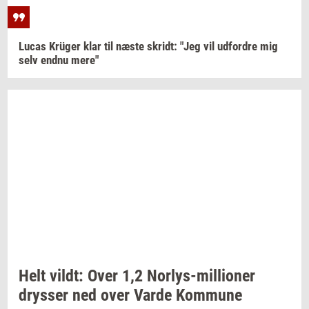
Lucas
Krüger
klar til næste
skridt:
"Jeg vil
ud­for­dre
mig
selv endnu mere"
Helt
vildt:
Over 1,2
Norlys-​millioner
drys­ser
ned over Varde
Kom­mu­ne