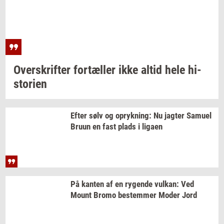
Over­skrif­ter
for­tæl­ler
ikke altid hele
hi­
sto­ri­en
Efter sølv og
op­ryk­ning:
Nu
jag­ter
Samu­el
Bruun en fast plads i
liga­en
På
kan­ten
af en
ry­gen­de
vulkan:
Ved
Mount Bromo
be­stem­mer
Moder Jord