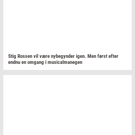
Stig
Ros­sen
vil være
ny­be­gyn­der
igen. Men først efter
endnu en
om­gang
i
mu­si­cal­ma­ne­gen