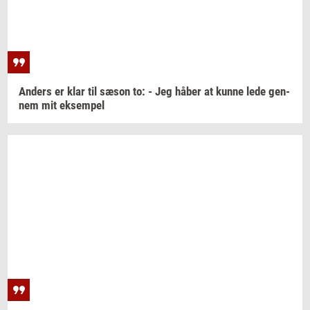
An­ders
er klar til sæson to: - Jeg håber at kunne lede
gen­
nem
mit
ek­sem­pel