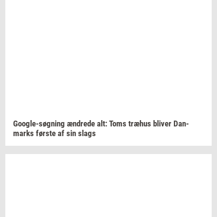
Google-​søgning
æn­dre­de
alt: Toms
træhus
bli­ver
Dan­
marks
før­ste
af sin slags