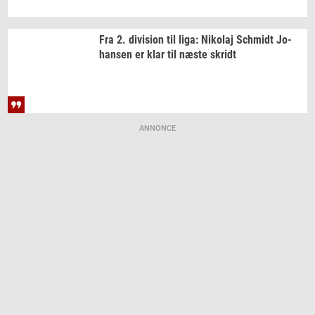
Fra 2.
di­vi­sion
til liga:
Ni­ko­laj
Sch­midt
Jo­
han­sen
er klar til næste
skridt
ANNONCE