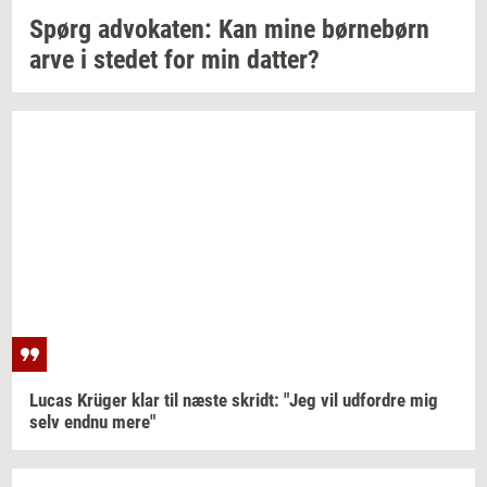
Spørg
ad­vo­ka­ten:
Kan mine
bør­ne­børn
arve i
ste­det
for min
dat­ter?
Lucas
Krüger
klar til næste
skridt:
"Jeg vil
ud­for­dre
mig
selv endnu mere"