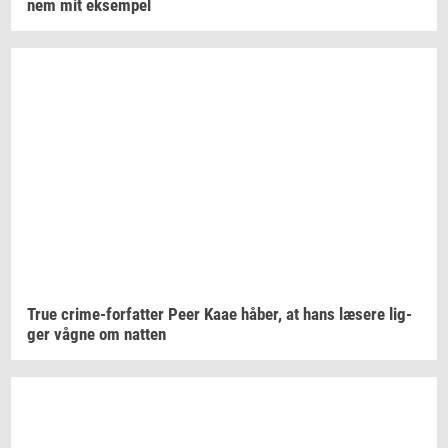
nem
mit
ek­sem­pel
True
crime-​forfatter
Peer Kaae
håber,
at hans
læ­se­re
lig­
ger
vågne om
nat­ten