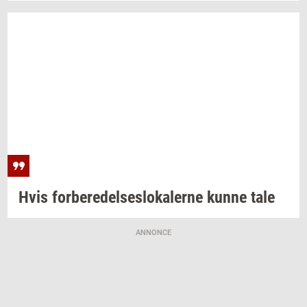
Hvis
for­be­re­del­ses­lo­ka­ler­ne
kunne tale
ANNONCE