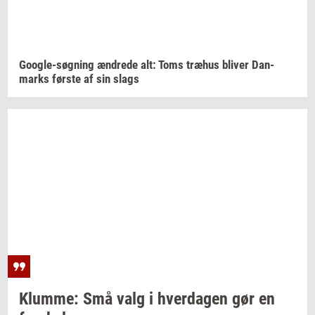
Google-​søgning
æn­dre­de
alt: Toms
træhus
bli­ver
Dan­
marks
før­ste
af sin slags
Klum­me:
Små valg i
hver­da­gen
gør en