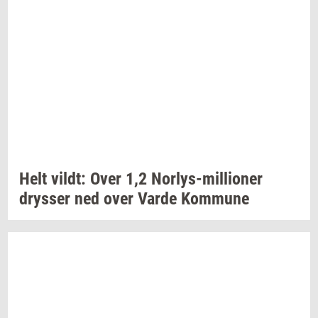
Helt
vildt:
Over 1,2
Norlys-​millioner
drys­ser
ned over Varde
Kom­mu­ne