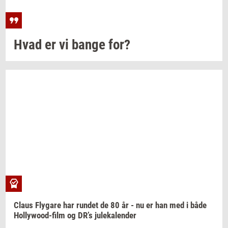
Hvad er vi bange for?
Claus
Fly­ga­re
har
run­det
de 80 år - nu er han med i både
Hollywood-​film
og DR’s
ju­le­ka­len­der