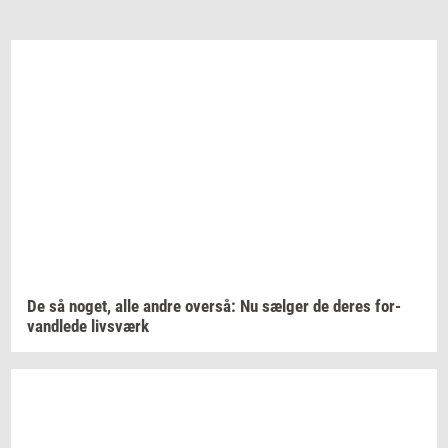
De så
noget,
alle andre
over­så:
Nu
sæl­ger
de deres
for­
vand­le­de
livs­værk