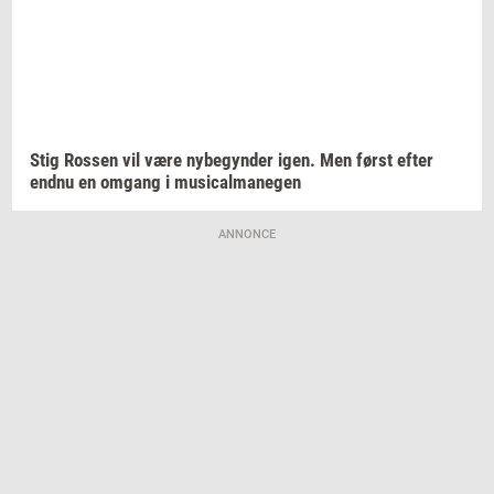
Stig
Ros­sen
vil være
ny­be­gyn­der
igen. Men først efter
endnu en
om­gang
i
mu­si­cal­ma­ne­gen
ANNONCE