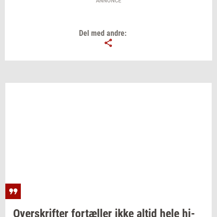
ANNONCE
Del med andre:
Over­skrif­ter
for­tæl­ler
ikke altid hele
hi­