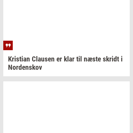
Kri­sti­an
Clau­sen
er klar til næste
skridt
i
Nor­denskov