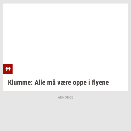
Klum­me:
Alle må være oppe i
fly­e­ne
ANNONCE