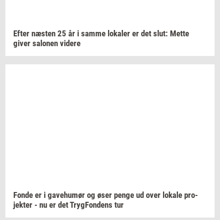
Efter
næ­sten
25 år i samme
lo­ka­ler
er det slut: Mette
giver
sa­lo­nen
vi­de­re
Fonde er i
ga­ve­hu­mør
og øser penge ud over
lo­ka­le
pro­
jek­ter
- nu er det
Tryg­Fon­dens
tur