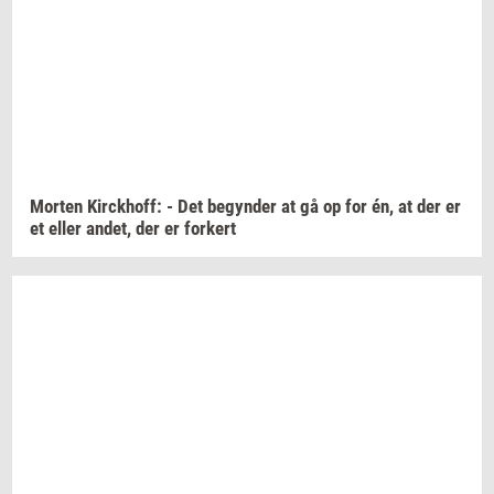
Mor­ten
Kirck­hoff:
- Det
be­gyn­der
at gå op for én, at der er
et eller
andet,
der er
for­kert