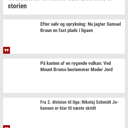
sto­ri­en
Efter sølv og
op­ryk­ning:
Nu
jag­ter
Samu­el
Bruun en fast plads i
liga­en
På
kan­ten
af en
ry­gen­de
vulkan:
Ved
Mount Bromo
be­stem­mer
Moder Jord
Fra 2.
di­vi­sion
til liga:
Ni­ko­laj
Sch­midt
Jo­
han­sen
er klar til næste
skridt