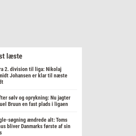
t læste
ra 2. division til liga: Nikolaj
idt Johansen er klar til næste
dt
fter sølv og oprykning: Nu jagter
el Bruun en fast plads i ligaen
le-søgning ændrede alt: Toms
us bliver Danmarks første af sin
s