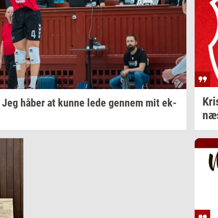
Kri­
 - Jeg håber at kunne lede
gen­nem
mit
ek­
næ