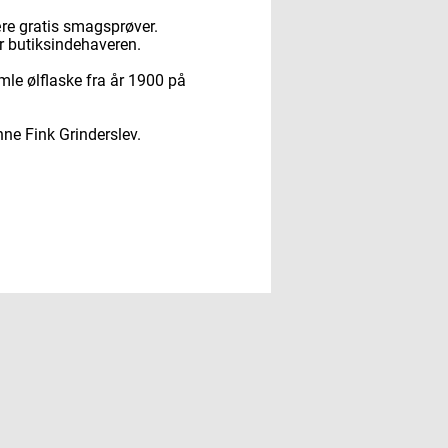
ære gratis smagsprøver.
er butiksindehaveren.
mle ølflaske fra år 1900 på
ne Fink Grinderslev.