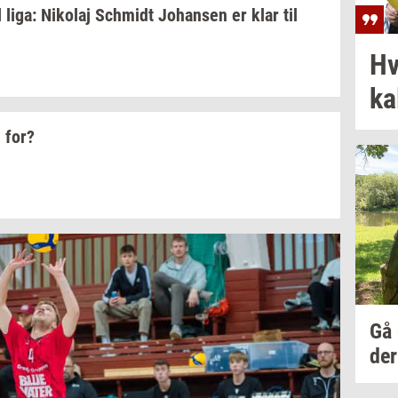
l liga:
Ni­ko­laj
Sch­midt
Jo­han­sen
er klar til
Hv
ka­
 for?
Gå
der