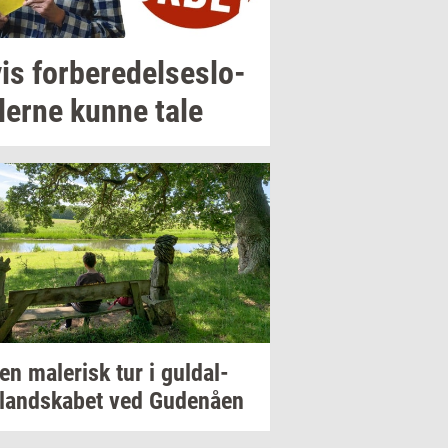
is
for­be­re­del­ses­lo­
ler­ne
kunne tale
 en
ma­le­risk
tur i
gul­dal­
­land­ska­bet
ved
Gu­denå­en