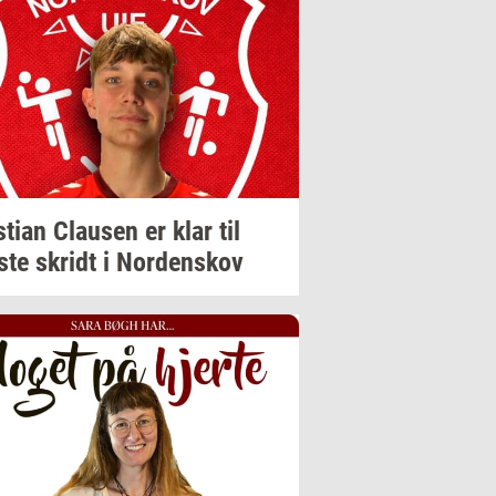
sti­an
Clau­sen
er klar til
ste
skridt
i
Nor­denskov