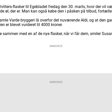
liters-flasker til Egebladet fredag den 30. marts, hvor der vil v
r de øl, der er. Man kan også købe den i påsken på tilbud, fortæll
 gamle Varde bryggeri lå overfor det nuværende Aldi, og at den ga
den er blevet vurderet til 4000 kroner.
e sammen med en af de nye flasker, når vi får dem, smiler Susan
ANNONCE
ANNONCE