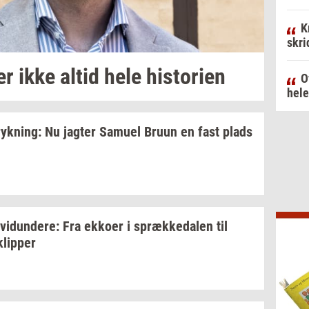
K
skri
er
ikke altid hele
hi­sto­ri­en
O
hele
ryk­ning:
Nu
jag­ter
Samu­el
Bruun en fast plads
­vi­dun­de­re:
Fra
ek­ko­er
i
spræk­ke­da­len
til
klip­per