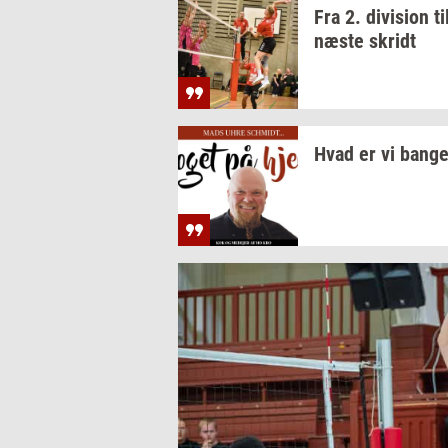
Fra 2.
di­vi­sion
ti
næste
skridt
Hvad er vi bange