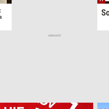
:
S
s
ANNONCE