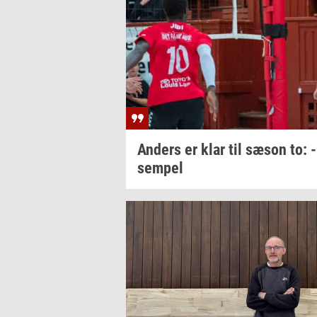
An­ders
er klar til sæson to:
sem­pel