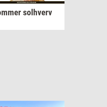
om­mer
sol­hverv