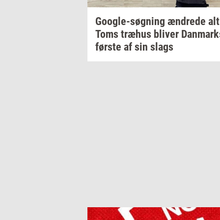
Google-​søgning
æn­dre­de
alt
Toms
træhus
bli­ver
Dan­mark
før­ste
af sin slags