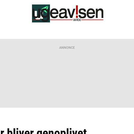
ANNONCE
r bliver genoplivet