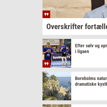
Over­skrif­ter
for­tæl­l
Efter sølv og
op­
i
liga­en
Born­holms
na­tur
dra­ma­ti­ske
kyst­