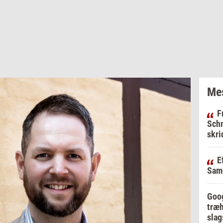
Mes
F
Schm
skri
E
Samu
Goog
træh
slag