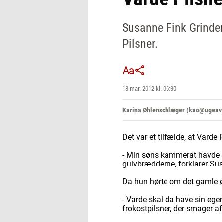
Susanne Fink Grinder
Pilsner.
18 mar. 2012 kl. 06:30
Karina Øhlenschlæger (kao@ugeav
Det var et tilfælde, at Varde
- Min søns kammerat havde k
gulvbrædderne, forklarer Sus
Da hun hørte om det gamle øl
- Varde skal da have sin ege
frokostpilsner, der smager af