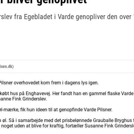
slev fra Egebladet i Varde genopliver den over
isen.dk)
 Pilsner overhovedet kom frem i dagens lys igen.
øbt hus på Enghavevej. Her fandt han en gammel flaske Varde 
anne Fink Grinderslev.
-mærke, fik hun ideen til at genopfinde Varde Pilsner.
n øl. Så i samarbejde med det prisbelønnede Grauballe Bryghus få
 noget uden at blive for kraftig, fortæller Susanne Fink Grindersl