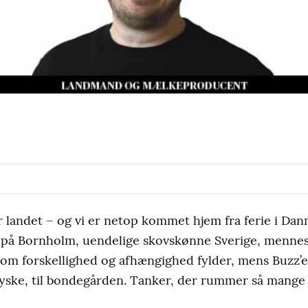
landet – og vi er netop kommet hjem fra ferie i Danm
r på Bornholm, uendelige skovskønne Sverige, mennes
m forskellighed og afhængighed fylder, mens Buzz’en 
tjyske, til bondegården. Tanker, der rummer så mange