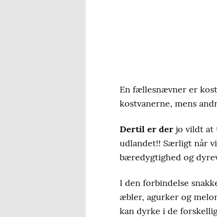
En fællesnævner er kos
kostvanerne, mens andre
Dertil er der
jo vildt a
udlandet!! Særligt når v
bæredygtighed og dyrevæ
I den forbindelse snakke
æbler, agurker og melone
kan dyrke i de forskelli