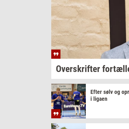
Over­skrif­ter
for­tæl­l
Efter sølv og
op­
i
liga­en