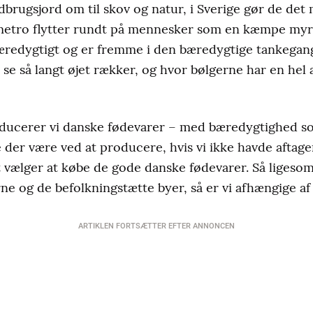
dbrugsjord om til skov og natur, i Sverige gør de det
g metro flytter rundt på mennesker som en kæmpe my
æredygtigt og er fremme i den bæredygtige tankegang
 se så langt øjet rækker, og hvor bølgerne har en hel
ucerer vi danske fødevarer – med bæredygtighed so
 der være ved at producere, hvis vi ikke havde aftage
t vælger at købe de gode danske fødevarer. Så ligesom
rne og de befolkningstætte byer, så er vi afhængige af
ARTIKLEN FORTSÆTTER EFTER ANNONCEN