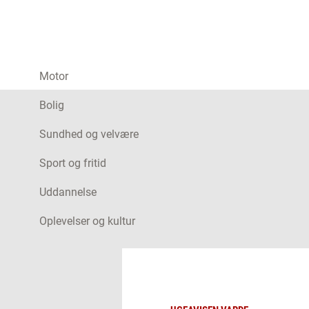
Motor
Bolig
Sundhed og velvære
Sport og fritid
Uddannelse
Oplevelser og kultur