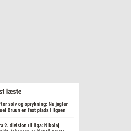
t læste
fter sølv og oprykning: Nu jagter
el Bruun en fast plads i ligaen
ra 2. division til liga: Nikolaj