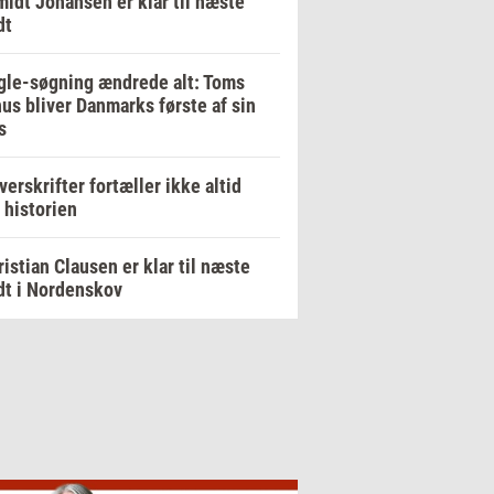
idt Johansen er klar til næste
dt
le-søgning ændrede alt: Toms
us bliver Danmarks første af sin
s
verskrifter fortæller ikke altid
 historien
ristian Clausen er klar til næste
dt i Nordenskov