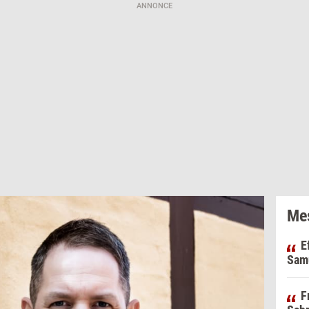
ANNONCE
Mes
E
Samu
F