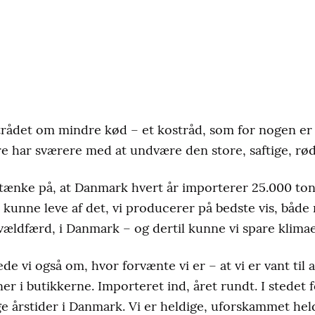
trådet om mindre kød – et kostråd, som for nogen er
 har sværere med at undvære den store, saftige, rød
t tænke på, at Danmark hvert år importerer 25.000 to
i kunne leve af det, vi producerer på bedste vis, både
ldfærd, i Danmark – og dertil kunne vi spare klimaet
de vi også om, hvor forvænte vi er – at vi er vant til
r i butikkerne. Importeret ind, året rundt. I stedet fo
ge årstider i Danmark. Vi er heldige, uforskammet hel