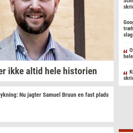
Schm
skri
Goog
træh
slag
O
hele
er
ikke altid hele
hi­sto­ri­en
K
skri
ryk­ning:
Nu
jag­ter
Samu­el
Bruun en fast plads