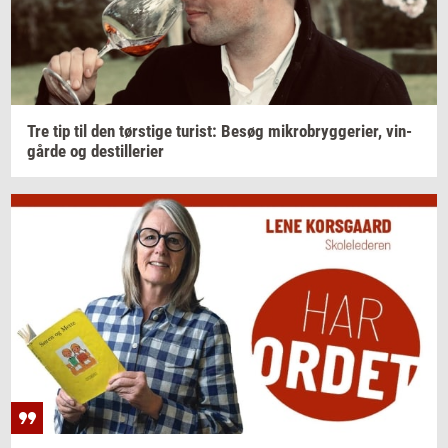
Tre tip til den
tørsti­ge
turist:
Besøg
mi­kro­bryg­ge­ri­er,
vin­
går­de
og
destil­le­ri­er