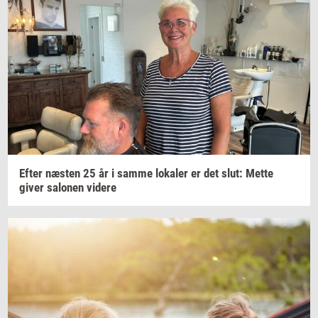
Efter
næ­sten
25 år i samme
lo­ka­ler
er det slut: Mette
giver
sa­lo­nen
vi­de­re