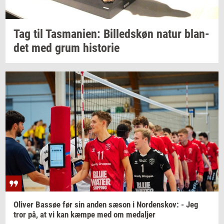
Tag til
Tas­ma­ni­en:
Bil­leds­køn
natur
blan­
det
med grum
hi­sto­rie
Oli­ver
Bas­søe
før sin anden sæson i
Nor­denskov:
- Jeg
tror på, at vi kan kæmpe med om
me­dal­jer