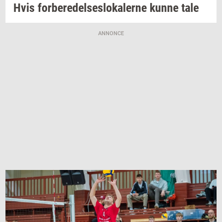
Hvis
for­be­re­del­ses­lo­ka­ler­ne
kunne tale
ANNONCE