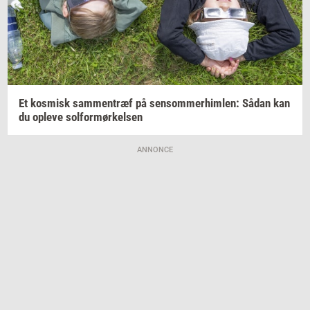
Et
kos­misk
sam­men­træf
på
sen­som­mer­him­len:
Sådan kan
du
op­le­ve
sol­for­mør­kel­sen
ANNONCE