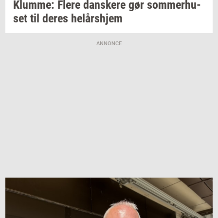
Klum­me: Flere
dan­ske­re
gør
som­mer­hu­
set
til deres
helårs­hjem
ANNONCE