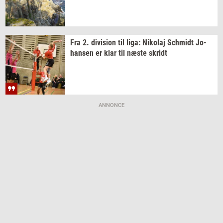
Fra 2.
di­vi­sion
til liga:
Ni­ko­laj
Sch­midt
Jo­
han­sen
er klar til næste
skridt
ANNONCE