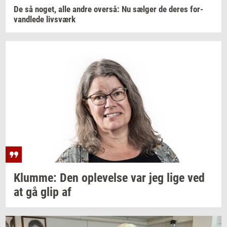
De så
noget,
alle andre
over­så:
Nu
sæl­ger
de deres
for­
vand­le­de
livs­værk
Klum­me:
Den
op­le­vel­se
var jeg lige ved
at gå glip af