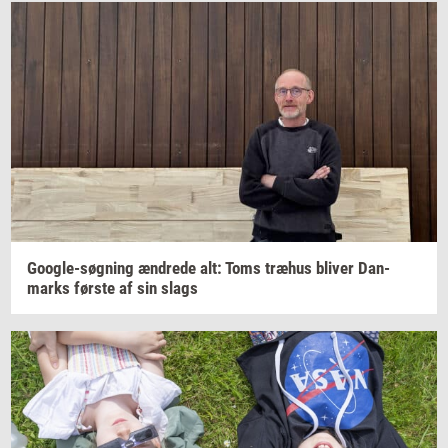
Google-​søgning
æn­dre­de
alt: Toms
træhus
bli­ver
Dan­
marks
før­ste
af sin slags