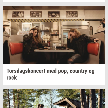
Tors­dags­kon­cert
med pop,
co­un­try
og
rock