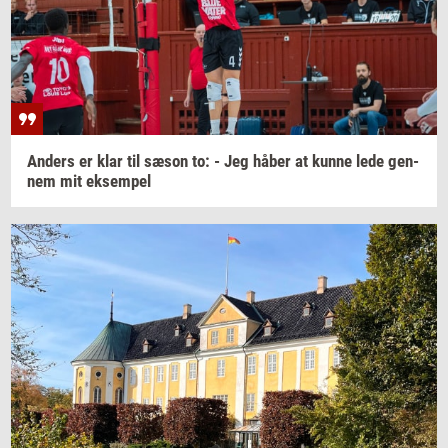
An­ders
er klar til sæson to: - Jeg håber at kunne lede
gen­
nem
mit
ek­sem­pel