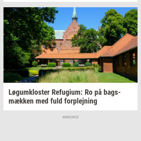
Løgum­klo­ster
Re­fu­gi­um:
Ro på
bags­
mæk­ken
med fuld
for­plej­ning
ANNONCE