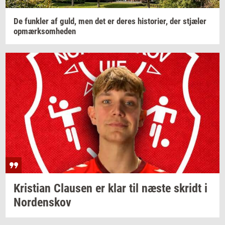
De
funk­ler
af guld, men det er deres
hi­sto­ri­er,
der
stjæ­ler
op­mærk­som­he­den
Kri­sti­an
Clau­sen
er klar til næste
skridt
i
Nor­denskov