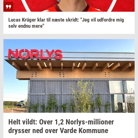
Lucas
Krüger
klar til næste
skridt:
"Jeg vil
ud­for­dre
mig
selv endnu mere"
Helt
vildt:
Over 1,2
Norlys-​millioner
drys­ser
ned over Varde
Kom­mu­ne