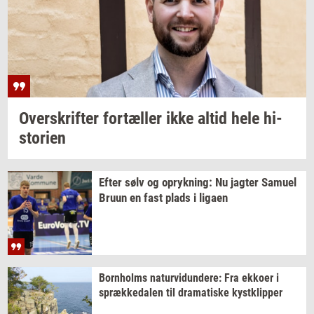
Over­skrif­ter
for­tæl­ler
ikke altid hele
hi­
sto­ri­en
Efter sølv og
op­ryk­ning:
Nu
jag­ter
Samu­el
Bruun en fast plads i
liga­en
Born­holms
na­tur­vi­dun­de­re:
Fra
ek­ko­er
i
spræk­ke­da­len
til
dra­ma­ti­ske
kyst­klip­per