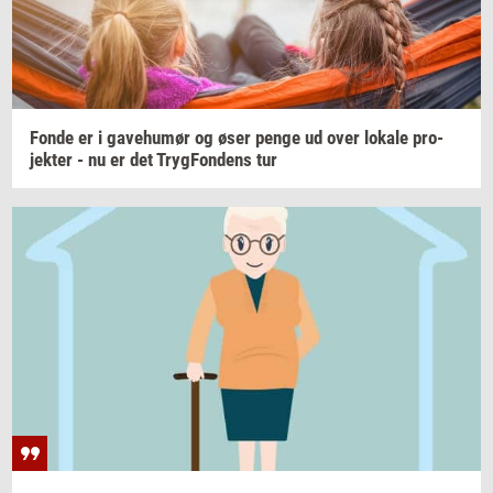
Fonde er i
ga­ve­hu­mør
og øser penge ud over
lo­ka­le
pro­
jek­ter
- nu er det
Tryg­Fon­dens
tur