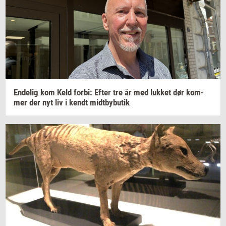
En­de­lig
kom Keld
forbi:
Efter tre år med
luk­ket
dør
kom­
mer
der nyt liv i kendt
midt­by­bu­tik