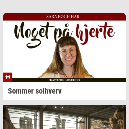
Som­mer
sol­hverv