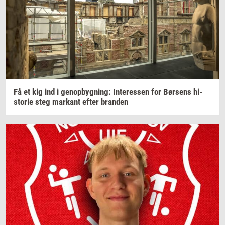
Få et kig ind i
genop­byg­ning:
In­ter­es­sen
for
Bør­sens
hi­
sto­rie
steg
mar­kant
efter
bran­den