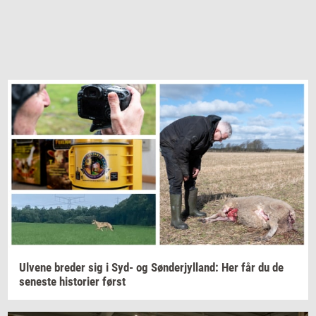
Ul­ve­ne
bre­der
sig i Syd- og
Søn­derjyl­land:
Her får du de
se­ne­ste
hi­sto­ri­er
først