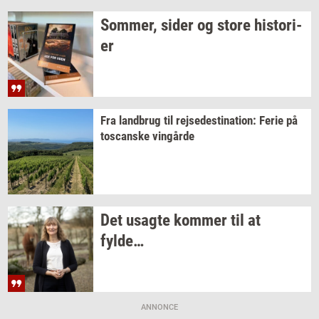
Som­mer,
sider og store
hi­sto­ri­
er
Fra
land­brug
til
rej­se­desti­na­tion:
Ferie på
toscan­ske
vin­går­de
Det
us­ag­te
kom­mer
til at
fylde…
ANNONCE