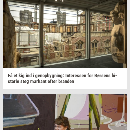
Få et kig ind i
genop­byg­ning:
In­ter­es­sen
for
Bør­sens
hi­
sto­rie
steg
mar­kant
efter
bran­den