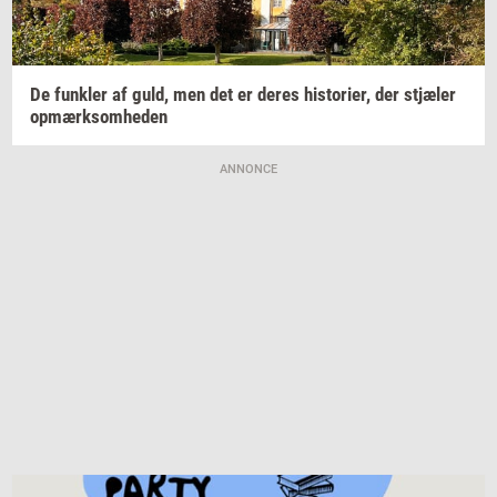
De
funk­ler
af guld, men det er deres
hi­sto­ri­er,
der
stjæ­ler
op­mærk­som­he­den
ANNONCE