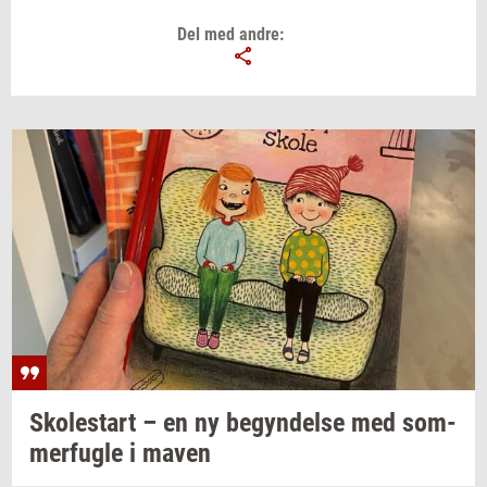
Del med andre:
Sko­lestart
– en ny
be­gyn­del­se
med
som­
mer­fug­le
i maven