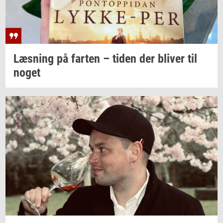
Læs­ning
på
far­ten
– tiden der
bli­ver
til
noget