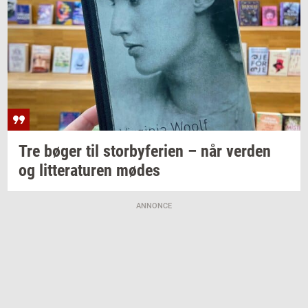
Tre bøger til
stor­by­fe­ri­en
– når
ver­den
og
lit­te­ra­tu­ren
mødes
ANNONCE