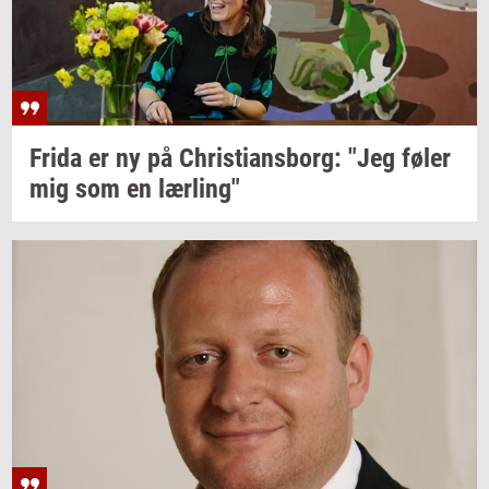
Frida er ny på
Chri­sti­ans­borg:
"Jeg føler
mig som en
lær­ling"