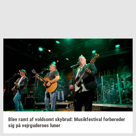
Blev ramt af
vold­somt
sky­brud:
Mu­sik­festi­val
for­be­re­der
sig på
vej­r­g­u­der­nes
luner