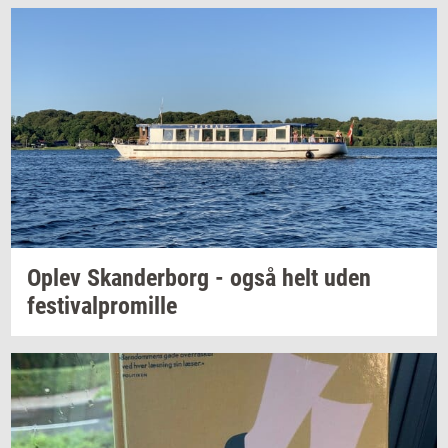
Oplev
Skan­der­borg
- også helt uden
festi­val­pro­mil­le