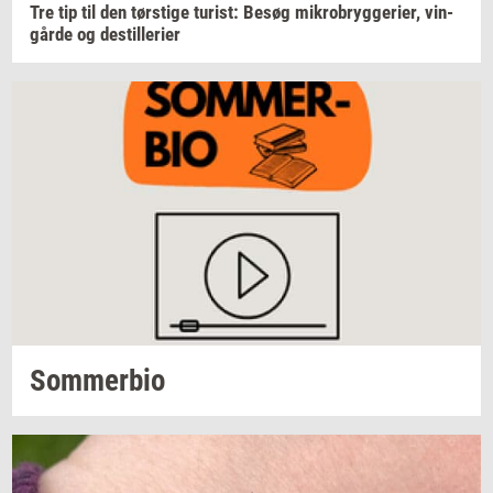
Tre tip til den
tørsti­ge
turist:
Besøg
mi­kro­bryg­ge­ri­er,
vin­
går­de
og
destil­le­ri­er
Som­mer­bio