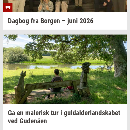
Dag­bog
fra
Bor­gen
– juni 2026
Gå en
ma­le­risk
tur i
gul­dal­der­land­ska­bet
ved
Gu­denå­en