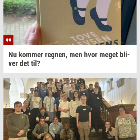
Nu
kom­mer
reg­nen,
men hvor meget
bli­
ver
det til?