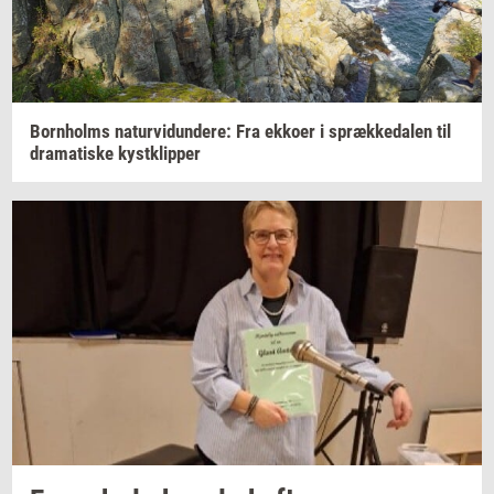
Born­holms
na­tur­vi­dun­de­re:
Fra
ek­ko­er
i
spræk­ke­da­len
til
dra­ma­ti­ske
kyst­klip­per