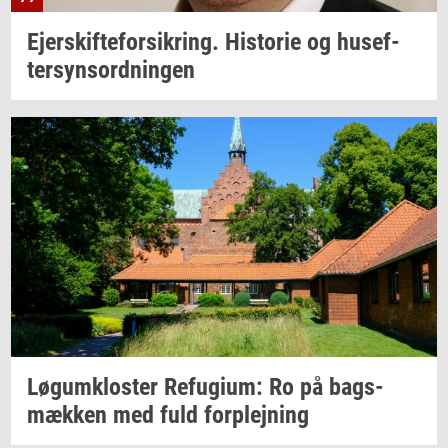
Ejer­skif­te­for­sik­ring.
Hi­sto­rie
og
hu­s­ef­
ter­syns­ord­nin­gen
Løgum­klo­ster
Re­fu­gi­um:
Ro på
bags­
mæk­ken
med fuld
for­plej­ning