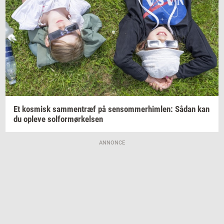
Et
kos­misk
sam­men­træf
på
sen­som­mer­him­len:
Sådan kan
du
op­le­ve
sol­for­mør­kel­sen
ANNONCE