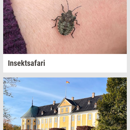
In­sekt­s­a­fa­ri