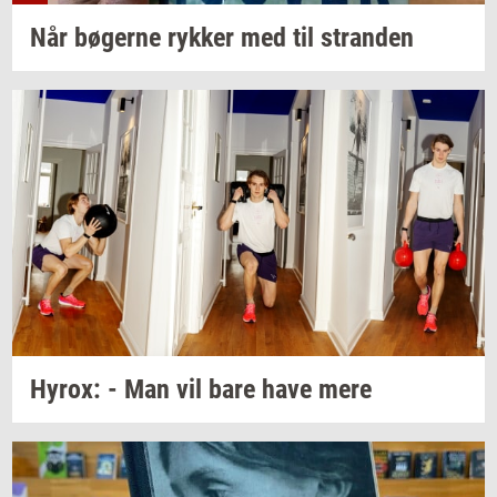
Når
bø­ger­ne
ryk­ker
med til
stran­den
Hyrox:
- Man vil bare have mere