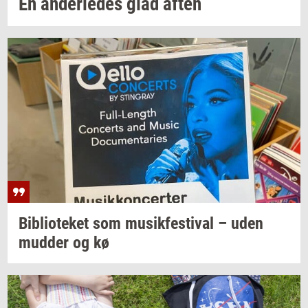
En
an­der­le­des
glad aften
Bi­bli­o­te­ket
som
mu­sik­festi­val
– uden
mud­der
og kø